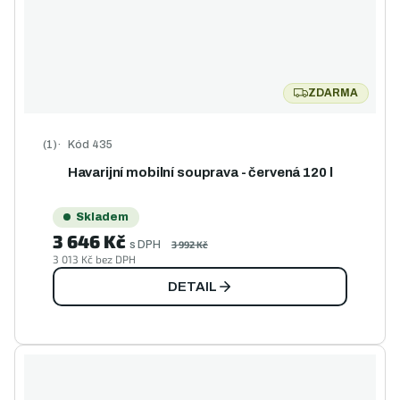
ZDARMA
ZDARMA
Kód
435
Průměrné hodnocení produktu je 5,0 z 5 hvězdiček.
Havarijní mobilní souprava - červená 120 l
Skladem
3 646 Kč
s DPH
3 992 Kč
3 013 Kč bez DPH
DETAIL