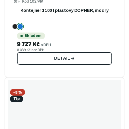
Kód
102/VIK
Průměrné hodnocení produktu je 5,0 z 5 hvězdiček.
Kontejner 1100 l plastový DOPNER, modrý
Skladem
9 727 Kč
s DPH
8 039 Kč bez DPH
DETAIL
–8 %
Tip