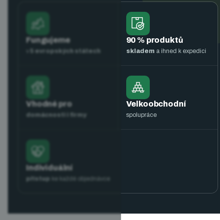
Fungujeme
90 % produktů
v
5 evropských státech
skladem
a ihned k expedici
Vhodné pro
Velkoobchodní
domácnosti i firmy
spolupráce
Individuální
přístup
ke každé objednávce