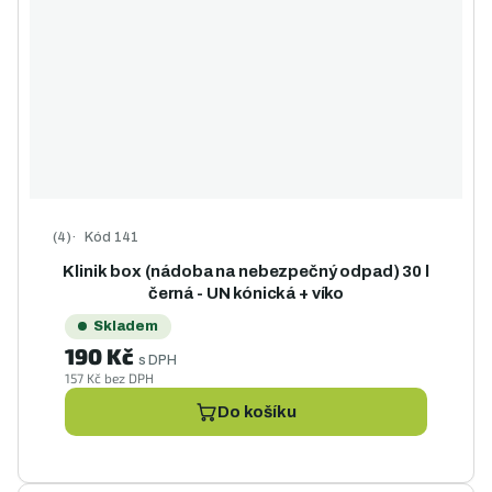
Kód
141
Průměrné hodnocení produktu je 5,0 z 5 hvězdiček.
Klinik box (nádoba na nebezpečný odpad) 30 l
černá - UN kónická + víko
Skladem
190 Kč
s DPH
157 Kč bez DPH
Do košíku