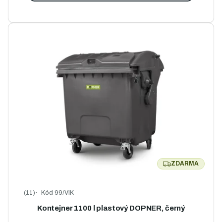
ZDARMA
ZDARMA
Kód
99/VIK
Průměrné hodnocení produktu je 5,0 z 5 hvězdiček.
Kontejner 1100 l plastový DOPNER, černý