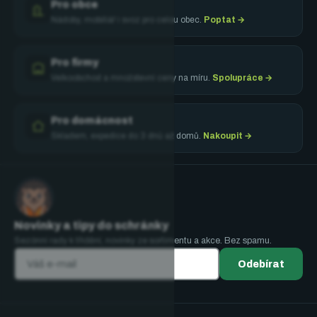
Pro obce
Nádoby, mobiliář i svoz pro celou obec.
Poptat →
Pro firmy
Velkoobchod a množstevní ceny na míru.
Spolupráce →
Pro domácnost
Skladem, expedice do 3 dnů až domů.
Nakoupit →
Novinky a tipy do schránky
Sezónní rady k třídění, novinky ze sortimentu a akce. Bez spamu.
Odebírat