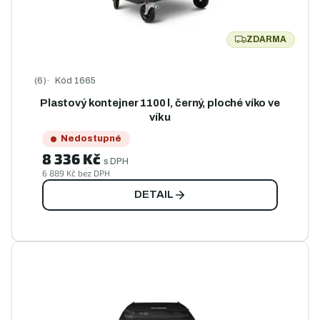
ZDARMA
ZDARMA
Kód
1665
Průměrné hodnocení produktu je 5,0 z 5 hvězdiček.
Plastový kontejner 1100 l, černý, ploché víko ve
víku
Nedostupné
8 336 Kč
s DPH
6 889 Kč bez DPH
DETAIL