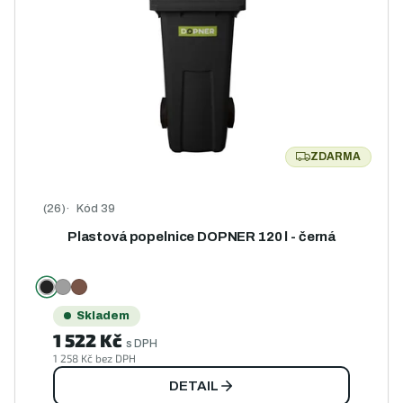
ZDARMA
ZDARMA
Kód
39
Průměrné hodnocení produktu je 4,7 z 5 hvězdiček.
Plastová popelnice DOPNER 120 l - černá
Skladem
1 522 Kč
s DPH
1 258 Kč bez DPH
DETAIL