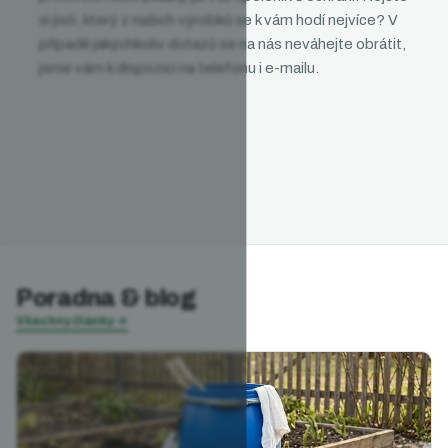
si jisti, který z našich výrobků se k vám hodí nejvíce? V
případě jakýchkoliv dotazů se na nás neváhejte obrátit,
jsme vám k dispozici na telefonu i e-mailu.
Poradna & blog
Všechny články
→