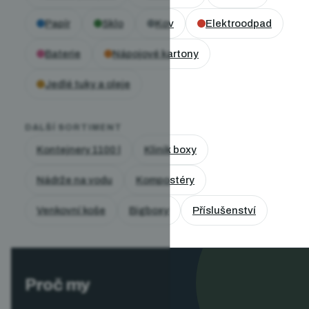
Papír
Sklo
Kov
Elektroodpad
Baterie
Nápojové kartony
Jedlé tuky a oleje
DALŠÍ SORTIMENT
Kontejnery 1100 l
Klinik boxy
Nádrže na vodu
Kompostéry
Venkovní koše
Bigboxy
Příslušenství
Proč my