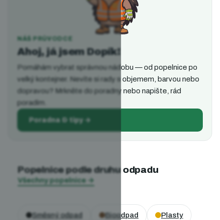
NÁŠ PRŮVODCE
Ahoj, já jsem Dopík!
Pomáhám vybrat správnou nádobu — od popelnice po
velký kontejner. Nevíte si rady s objemem, barvou nebo
dopravou? Mrkněte do poradny nebo napište, rád
poradím.
Poradna & tipy →
Popelnice podle druhu odpadu
Všechny popelnice
→
Směsný odpad
Bioodpad
Plasty