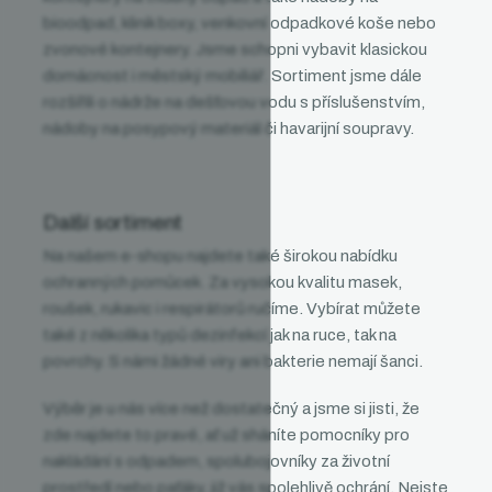
bioodpad, klinik boxy, venkovní odpadkové koše nebo
zvonové kontejnery. Jsme schopni vybavit klasickou
domácnost i městský mobiliář. Sortiment jsme dále
rozšířili o nádrže na dešťovou vodu s příslušenstvím,
nádoby na posypový materiál či havarijní soupravy.
Další sortiment
Na našem e-shopu najdete také širokou nabídku
ochranných pomůcek. Za vysokou kvalitu masek,
roušek, rukavic i respirátorů ručíme. Vybírat můžete
také z několika typů dezinfekcí jak na ruce, tak na
povrchy. S námi žádné viry ani bakterie nemají šanci.
Výběr je u nás více než dostatečný a jsme si jisti, že
zde najdete to pravé, ať už sháníte pomocníky pro
nakládání s odpadem, spolubojovníky za životní
prostředí nebo paťáky, již vás spolehlivě ochrání. Nejste