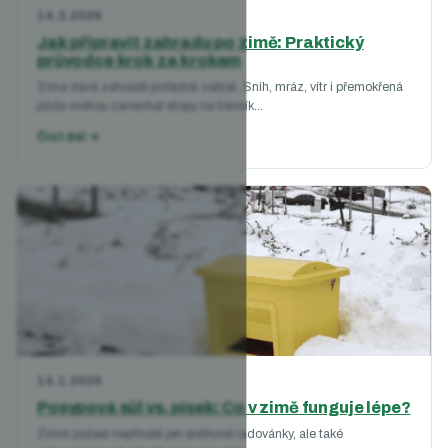
14.3.2026
Jak připravit zahradu po zimě: Praktický
průvodce krok za krokem
Zima dává zahradě pořádně zabrat. Sníh, mráz, vítr i přemokřená
půda mohou zanechat stopy na trávník...
Číst dál →
14.1.2026
Posypová sůl vs. písek: Co v zimě funguje lépe?
Zimní počasí nepřináší jen sněhové radovánky, ale také