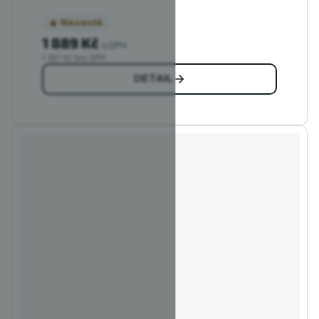
Na cestě
1 889 Kč
s DPH
1 561 Kč bez DPH
DETAIL