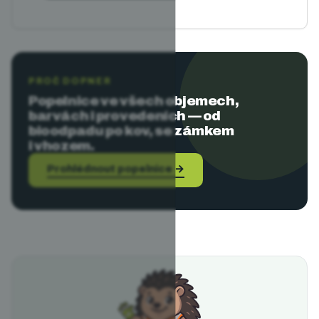
PROČ DOPNER
Popelnice ve všech objemech,
barvách i provedeních — od
bioodpadu po kov, se zámkem
i vhozem.
Prohlédnout popelnice
→