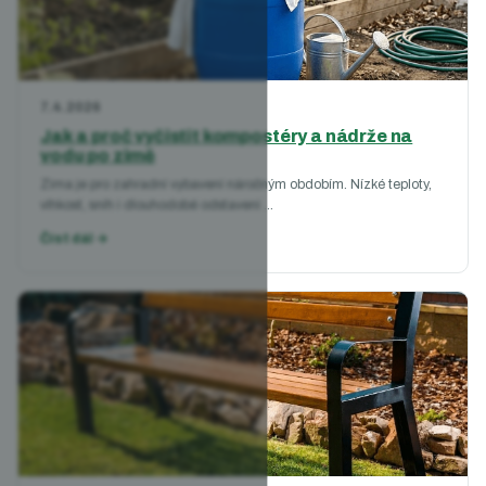
7.4.2026
Jak a proč vyčistit kompostéry a nádrže na
vodu po zimě
Zima je pro zahradní vybavení náročným obdobím. Nízké teploty,
vlhkost, sníh i dlouhodobé odstavení ...
Číst dál →