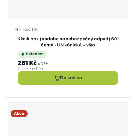
Kód
144
Průměrné hodnocení produktu je 5,0 z 5 hvězdiček.
Klinik box (nádoba na nebezpečný odpad) 60 l
černá - UN kónická + víko
Skladem
261 Kč
s DPH
216 Kč bez DPH
Do košíku
Akce