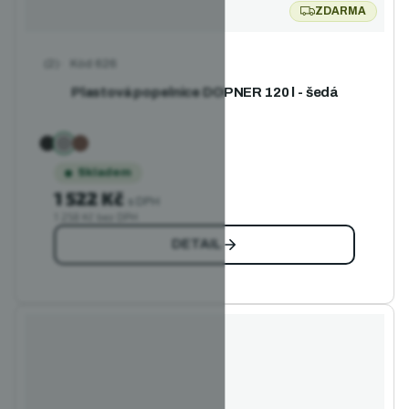
ZDARMA
ZDARMA
Kód
626
Průměrné hodnocení produktu je 5,0 z 5 hvězdiček.
Plastová popelnice DOPNER 120 l - šedá
Skladem
1 522 Kč
s DPH
1 258 Kč bez DPH
DETAIL