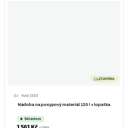
ZDARMA
ZDARMA
Kód
1533
Průměrné hodnocení produktu je 5,0 z 5 hvězdiček.
Nádoba na posypový materiál 120 l + lopatka
Skladem
1 561 Kč
s DPH