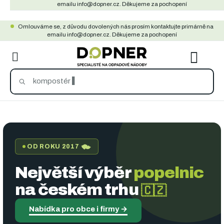
Přejít
emailu info@dopner.cz. Děkujeme za pochopení
na
Omlouváme se, z důvodu dovolených nás prosím kontaktujte primárně na
obsah
emailu info@dopner.cz. Děkujeme za pochopení
NÁKU
KOŠÍ
S
p
OD ROKU 2017
e
c
Největší výběr
popelnic
i
na českém trhu
🇨🇿
a
Nabídka pro obce i firmy
→
l