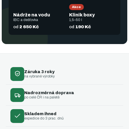
é
Akce
n
Nádrže na vodu
Klinik boxy
IBC a dešťovka
1,5–50 l
á
od
2 650 Kč
od
190 Kč
d
o
b
y
Záruka 3 roky
na vybrané výrobky
Nadrozměrná doprava
po celé ČR i na paletě
Skladem ihned
expedice do 3 prac. dnů