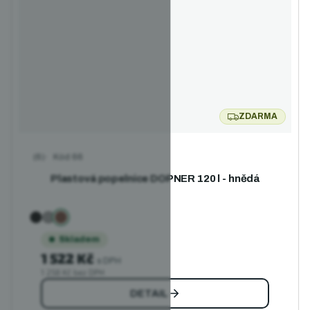
ZDARMA
ZDARMA
Kód
66
Průměrné hodnocení produktu je 4,3 z 5 hvězdiček.
Plastová popelnice DOPNER 120 l - hnědá
Skladem
1 522 Kč
s DPH
1 258 Kč bez DPH
DETAIL