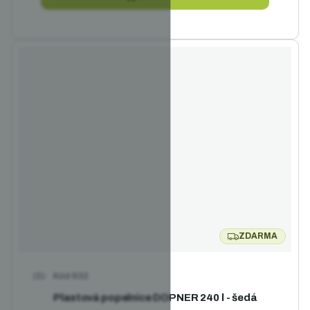
ZDARMA
ZDARMA
Kód
632
Průměrné hodnocení produktu je 5,0 z 5 hvězdiček.
Plastová popelnice DOPNER 240 l - šedá