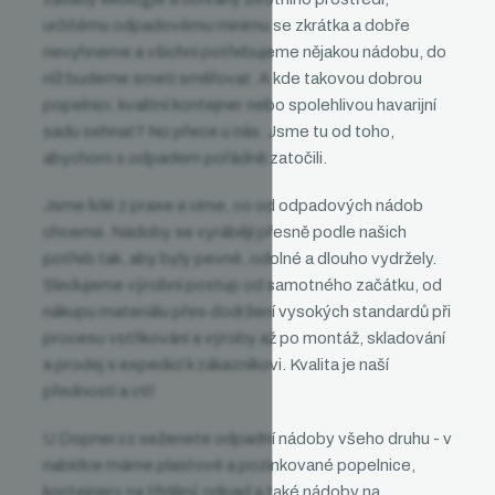
určitému odpadovému minimu se zkrátka a dobře
nevyhneme a všichni potřebujeme nějakou nádobu, do
níž budeme smetí směřovat. A kde takovou dobrou
popelnici, kvalitní kontejner nebo spolehlivou havarijní
sadu sehnat? No přece u nás. Jsme tu od toho,
abychom s odpadem pořádně zatočili.
Jsme lidé z praxe a víme, co od
odpadových nádob
chceme.
Nádoby
se vyrábějí přesně podle našich
potřeb tak, aby byly pevné, odolné a dlouho vydržely.
Sledujeme výrobní postup od samotného začátku, od
nákupu materiálu přes dodržení vysokých standardů při
procesu vstřikování a výroby až po montáž, skladování
a prodej s expedicí k zákazníkovi. Kvalita je naší
předností a ctí!
U Dopner.cz seženete odpadní nádoby všeho druhu - v
nabídce máme plastové a pozinkované popelnice,
kontejnery na tříděný odpad a také nádoby na