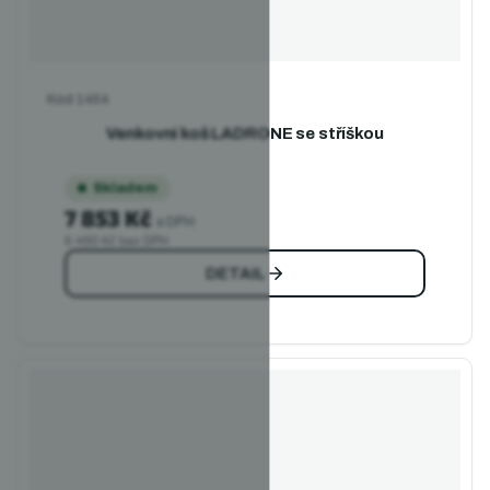
Kód
1454
Venkovní koš LADRONE se stříškou
Skladem
7 853 Kč
s DPH
6 490 Kč bez DPH
DETAIL