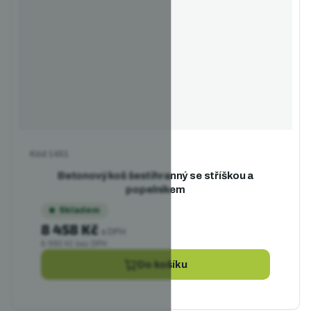
Kód
1451
Betonový koš šestihranný se stříškou a
popelníkem
Skladem
8 458 Kč
s DPH
6 990 Kč bez DPH
Do košíku