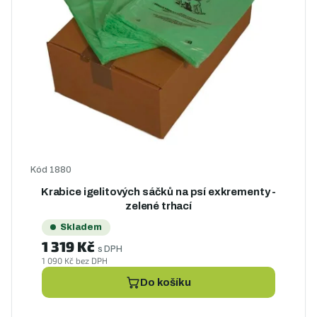
í
s
p
p
r
r
o
o
d
d
u
u
k
k
t
t
ů
ů
Kód
1880
Krabice igelitových sáčků na psí exkrementy -
zelené trhací
Skladem
1 319 Kč
s DPH
1 090 Kč bez DPH
Do košíku