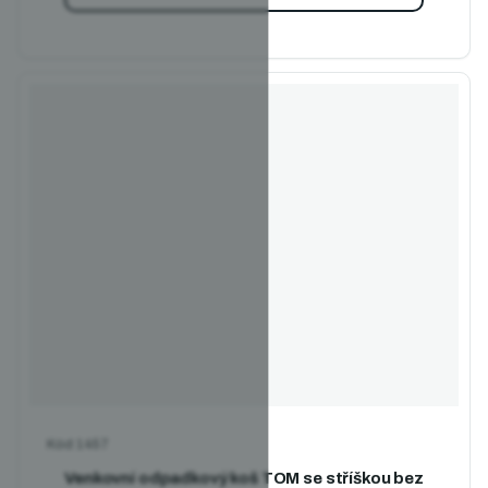
Kód
1457
Venkovní odpadkový koš TOM se stříškou bez