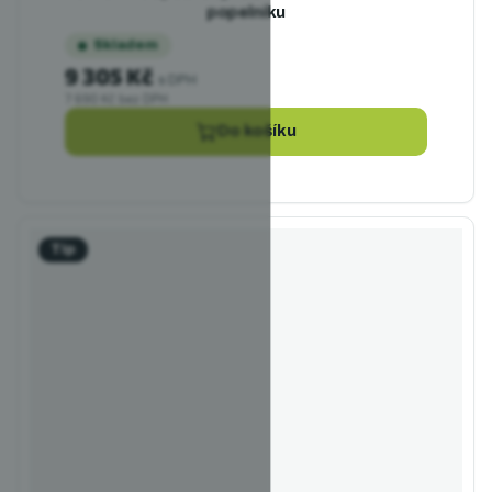
popelníku
Skladem
9 305 Kč
s DPH
7 690 Kč bez DPH
Do košíku
Tip