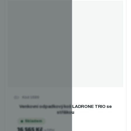
Kód
1689
Průměrné hodnocení produktu je 5,0 z 5 hvězdiček.
Venkovní odpadkový koš LADRONE TRIO se
stříškou
Skladem
16 565 Kč
s DPH