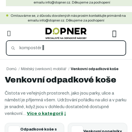
Přejít
emailu info@dopner.cz. Děkujeme za pochopení
na
Omlouváme se, z důvodu dovolených nás prosím kontaktujte primárně na
obsah
emailu info@dopner.cz. Děkujeme za pochopení
NÁKU
KOŠÍ
Domů
/
Městský (venkovní) mobiliář
/
Venkovní odpadkové koše
Venkovní odpadkové koše
Čistota ve veřejných prostorech, jako jsou parky, ulice a
náměstí je příjemná všem. Udržování pořádku na ulici a v parku
je snadné, když jsou v dohledu dostatečně dostupné
venkovní…
Více o kategorii
↓
Odpadkové koše s
Venkovní popelníky