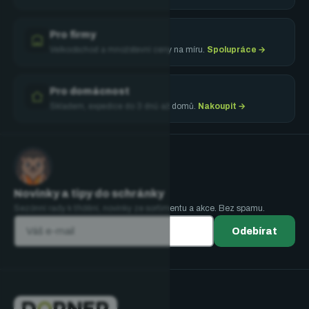
Pro firmy
Velkoobchod a množstevní ceny na míru.
Spolupráce →
Pro domácnost
Skladem, expedice do 3 dnů až domů.
Nakoupit →
Novinky a tipy do schránky
Sezónní rady k třídění, novinky ze sortimentu a akce. Bez spamu.
Odebírat