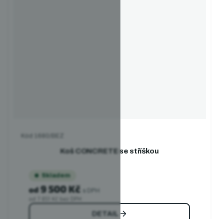
Kód
1680/BEZ
Koš CONCRETE se stříškou
Skladem
9 500 Kč
od
s DPH
od 7 851 Kč bez DPH
DETAIL