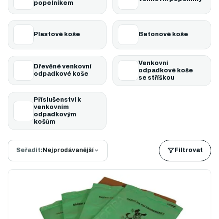
popelníkem
Plastové koše
Betonové koše
Venkovní
Dřevěné venkovní
odpadkové koše
odpadkové koše
se stříškou
Příslušenství k
venkovním
odpadkovým
košům
Seřadit:
Nejprodávanější
Filtrovat
Ř
a
V
z
ý
e
p
n
i