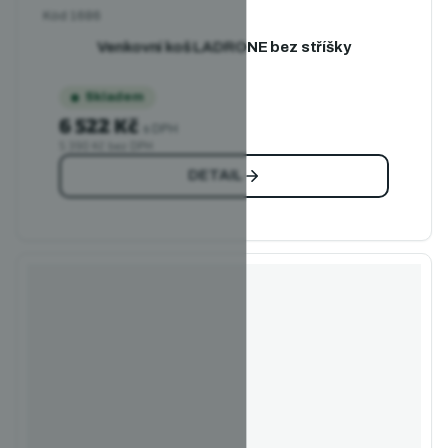
Kód
1686
Venkovní koš LADRONE bez stříšky
Skladem
6 522 Kč
s DPH
5 390 Kč bez DPH
DETAIL