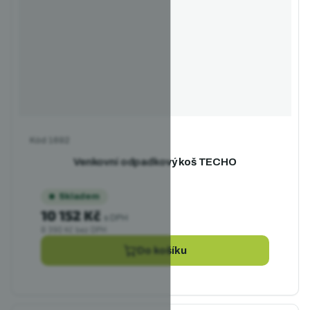
Kód
1692
Venkovní odpadkový koš TECHO
Skladem
10 152 Kč
s DPH
8 390 Kč bez DPH
Do košíku