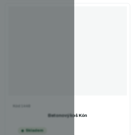
Kód
1448
Betonový koš Kón
Skladem