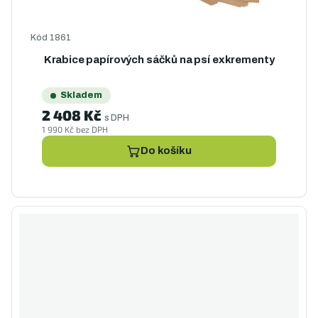
Kód
1861
Krabice papírových sáčků na psí exkrementy
Skladem
2 408 Kč
s DPH
1 990 Kč bez DPH
Do košíku