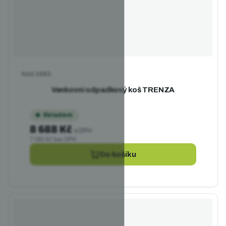
Kód
1683
Venkovní odpadkový koš TRENZA
Skladem
8 688 Kč
s DPH
7 180 Kč bez DPH
Do košíku