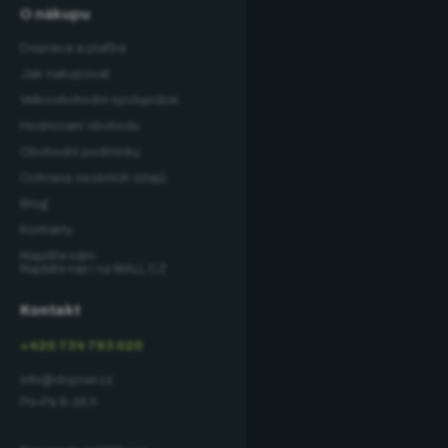
O nákupu
Doprava a platba
Jak nakupovat
Velkoobchodní spolupráce
Hodnocení obchodu
Obchodní podmínky
Ochrana osobních údajů
Blog
Kontakty
Napište nám
Najdete nás i na MALL.CZ
Kontakt
+420 734 793 020
info@dopner.cz
Po–Pá 8–16 h