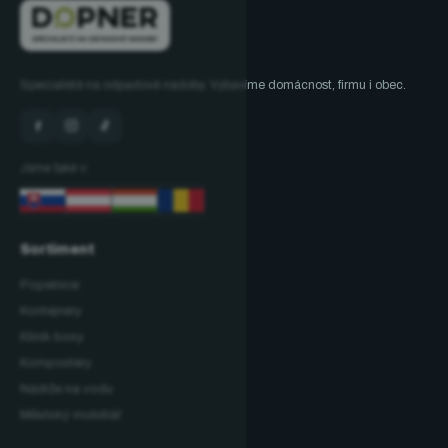
Specialisté na odpadové nádoby. Vybavíme domácnost, firmu i obec.
Jsme také v:
Sortiment
Popelnice
Kontejnery
Klinik boxy
Kompostéry
Nádrže na vodu
Městský mobiliář