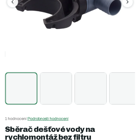
Průměrné
1 hodnocení
Podrobnosti hodnocení
hodnocení
Sběrač dešťové vody na
produktu
rychlomontáž bez filtru
je