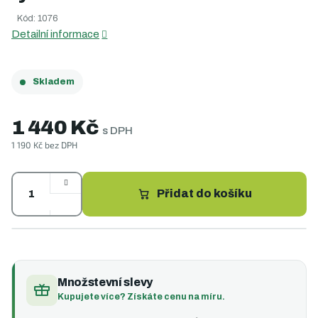
5,0
Kód:
1076
z
5
Detailní informace
hvězdiček.
Skladem
1 440 Kč
s DPH
1 190 Kč bez DPH
Měrná
cena:
Přidat do košíku
Množstevní slevy
Kupujete více? Získáte cenu na míru.