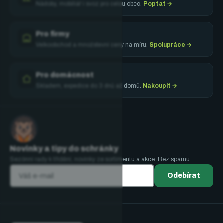
Nádoby, mobiliář i svoz pro celou obec.
Poptat →
Pro firmy
Velkoobchod a množstevní ceny na míru.
Spolupráce →
Pro domácnost
Skladem, expedice do 3 dnů až domů.
Nakoupit →
Novinky a tipy do schránky
Sezónní rady k třídění, novinky ze sortimentu a akce. Bez spamu.
Odebírat