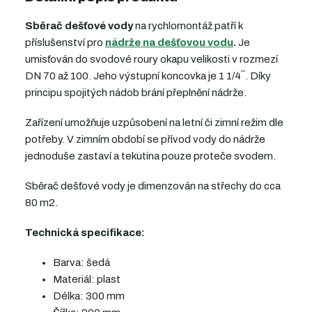
Sběrač dešťové vody
na rychlomontáž patří k
příslušenství pro
nádrže na dešťovou vodu
.
Je
umisťován do svodové roury okapu velikosti v rozmezí
DN 70 až 100. Jeho výstupní koncovka je 1 1/4´´. Díky
principu spojitých nádob brání přeplnění nádrže.
Zařízení umožňuje uzpůsobení na letní či zimní režim dle
potřeby. V zimním období se přívod vody do nádrže
jednoduše zastaví a tekutina pouze proteče svodem.
Sběrač dešťové vody je dimenzován na střechy do cca
80 m2.
Technická specifikace:
Barva: šedá
Materiál: plast
Délka: 300 mm