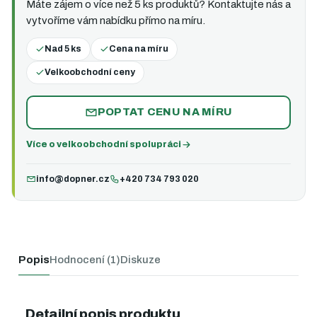
Máte zájem o více než 5 ks produktů? Kontaktujte nás a
vytvoříme vám nabídku přímo na míru.
Nad 5 ks
Cena na míru
Velkoobchodní ceny
POPTAT CENU NA MÍRU
Více o velkoobchodní spolupráci
info@dopner.cz
+420 734 793 020
Popis
Hodnocení (1)
Diskuze
Detailní popis produktu