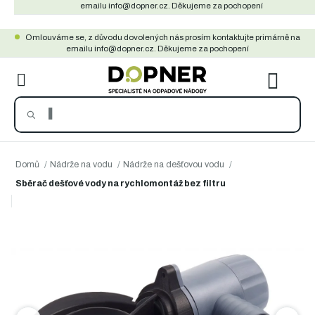
Přejít
emailu info@dopner.cz. Děkujeme za pochopení
na
Omlouváme se, z důvodu dovolených nás prosím kontaktujte primárně na
obsah
emailu info@dopner.cz. Děkujeme za pochopení
NÁKU
KOŠÍ
Domů
/
Nádrže na vodu
/
Nádrže na dešťovou vodu
/
Sběrač dešťové vody na rychlomontáž bez filtru