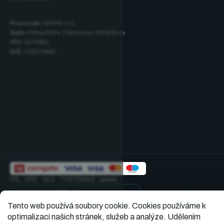
Provozuje:
HARPA s.r.o.
Sídlo:
Příkop 843/4, Zábrdovice, 602 00 Brno
IČO:
02744881
DIČ:
CZ02744881
PPL · DPD · GLS · TOPTRANS · paleta
★★★★★
5,0
Ověřené hodnocení · 391
Tento web používá soubory cookie.
Cookies používáme k
optimalizaci našich stránek, služeb a analýze. Udělením