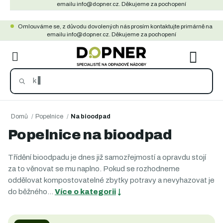
Přejít
emailu info@dopner.cz. Děkujeme za pochopení
na
Omlouváme se, z důvodu dovolených nás prosím kontaktujte primárně na
obsah
emailu info@dopner.cz. Děkujeme za pochopení
NÁKU
KOŠÍ
Domů
/
Popelnice
/
Na bioodpad
Popelnice na bioodpad
Třídění bioodpadu je dnes již samozřejmostí a opravdu stojí
za to věnovat se mu naplno. Pokud se rozhodneme
oddělovat kompostovatelné zbytky potravy a nevyhazovat je
do běžného…
Více o kategorii
↓