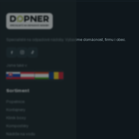
Specialisté na odpadové nádoby. Vybavíme domácnost, firmu i obec.
Jsme také v:
Sortiment
Popelnice
Kontejnery
Klinik boxy
Kompostéry
Nádrže na vodu