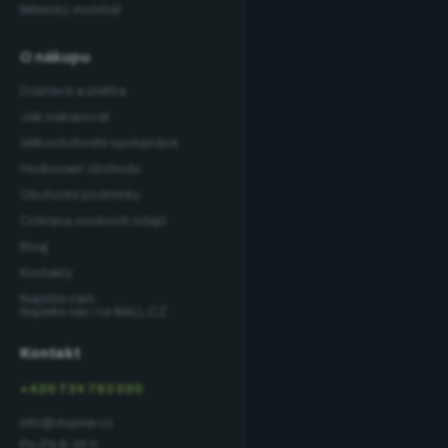
Městský mobiliář
O nákupu
Doprava a platba
Jak nakupovat
Velkoobchodní spolupráce
Hodnocení obchodu
Obchodní podmínky
Ochrana osobních údajů
Blog
Kontakty
Napište nám
Najdete nás i na MALL.CZ
Kontakt
+420 734 793 020
info@dopner.cz
Po–Pá 8–16 h