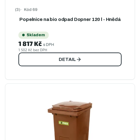
ů
ů
Kód
69
Průměrné hodnocení produktu je 5,0 z 5 hvězdiček.
Popelnice na bio odpad Dopner 120 l - Hnědá
Skladem
1 817 Kč
s DPH
1 502 Kč bez DPH
DETAIL