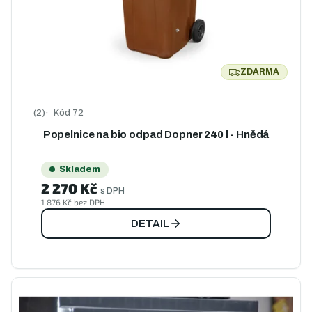
ZDARMA
ZDARMA
Kód
72
Průměrné hodnocení produktu je 5,0 z 5 hvězdiček.
Popelnice na bio odpad Dopner 240 l - Hnědá
Skladem
2 270 Kč
s DPH
1 876 Kč bez DPH
DETAIL