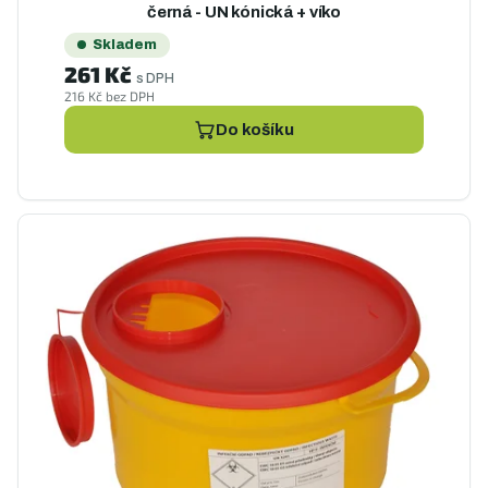
černá - UN kónická + víko
Skladem
261 Kč
s DPH
216 Kč bez DPH
Do košíku