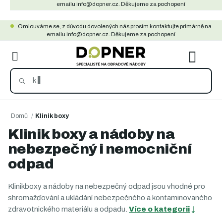
Přejít
emailu info@dopner.cz. Děkujeme za pochopení
na
Omlouváme se, z důvodu dovolených nás prosím kontaktujte primárně na
obsah
emailu info@dopner.cz. Děkujeme za pochopení
NÁKU
KOŠÍ
Domů
/
Klinik boxy
Klinik boxy a nádoby na
nebezpečný i nemocniční
odpad
Klinikboxy a nádoby na nebezpečný odpad jsou vhodné pro
shromažďování a ukládání nebezpečného a kontaminovaného
zdravotnického materiálu a odpadu.
Více o kategorii
↓