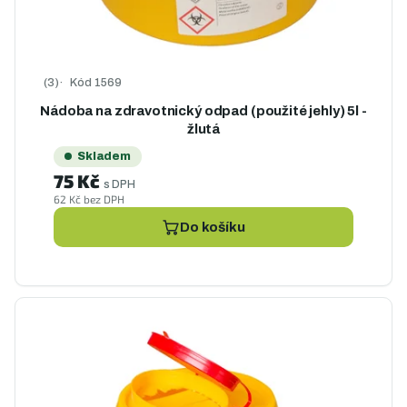
Kód
1569
Průměrné hodnocení produktu je 5,0 z 5 hvězdiček.
Nádoba na zdravotnický odpad (použité jehly) 5l -
žlutá
Skladem
75 Kč
s DPH
62 Kč bez DPH
Do košíku