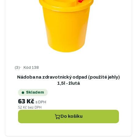
Kód
138
Průměrné hodnocení produktu je 5,0 z 5 hvězdiček.
Nádoba na zdravotnický odpad (použité jehly)
1,5l - žlutá
Skladem
63 Kč
s DPH
52 Kč bez DPH
Do košíku