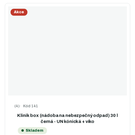
Akce
Kód
141
Průměrné hodnocení produktu je 5,0 z 5 hvězdiček.
Klinik box (nádoba na nebezpečný odpad) 30 l
černá - UN kónická + víko
Skladem