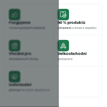
Fungujeme
90 % produktů
v
5 evropských státech
skladem
a ihned k expedici
Vhodné pro
Velkoobchodní
domácnosti i firmy
spolupráce
Individuální
přístup
ke každé objednávce