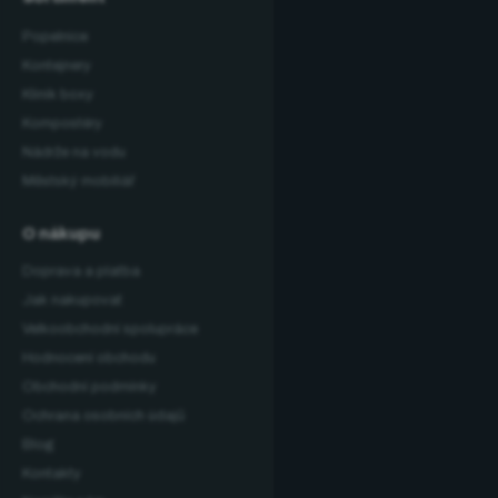
Popelnice
Kontejnery
Klinik boxy
Kompostéry
Nádrže na vodu
Městský mobiliář
O nákupu
Doprava a platba
Jak nakupovat
Velkoobchodní spolupráce
Hodnocení obchodu
Obchodní podmínky
Ochrana osobních údajů
Blog
Kontakty