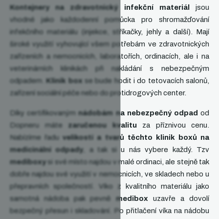
Kontejnery na zdravotnický infekční materiál
jsou
vhodné jako každodenní pomůcka pro shromažďování
infekčního materiálu (injekce, stříkačky, jehly a další). Mají
široké využití vyhovující všem potřebám ve zdravotnických
zařízeních a nemocnicích, laboratořích, ordinacích, ale i na
veterinárních klinikách při nakládání s nebezpečným
odpadem.
Klinik box
se bude hodit i do tetovacích salonů,
zařízení sociální péče nebo do protidrogových center.
Díky certifikovaným
nádobám na nebezpečný odpad
od
Dopneru máte
zaručenou kvalitu
za příznivou cenu.
Nabízíme řadu
velikostí a tvarů těchto klinik boxů na
medicinální odpady
, a tak si u nás vybere každý. Tzv
mediboxy
si své místo najdou v malé ordinaci, ale stejně tak
dobře najdou své využití v nemocnicích, ve skladech nebo u
přepravních společností. Víko z kvalitního materiálu jako
samotná nádoba pak pevně
medibox
uzavře a dovolí
bezpečný přesun i skladování. Po přitlačení víka na nádobu