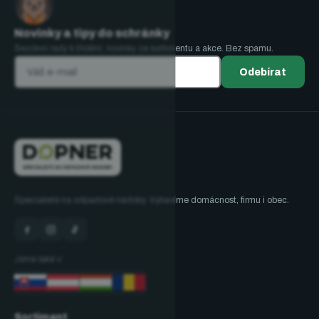
Novinky a tipy do schránky
Sezónní rady k třídění, novinky ze sortimentu a akce. Bez spamu.
Odebírat
Specialisté na odpadové nádoby. Vybavíme domácnost, firmu i obec.
Jsme také v:
Sortiment