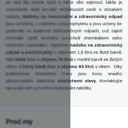
se oba díly pevně spojí a nelze víko sejmout, takže je
znemožněn další kontakt nežádoucích osob s obsahem
nádoby.
Nádoby na nemocniční a zdravotnický odpad
jsou vyrobeny z odolného polyprophylenu a jsou určeny ke
spalování ve spalovně nebezpečných odpadů, což zajistí
minimální zátěž životního prostředí chemikáliemi nebo
infekčním materiálem. Nabízíme
nádobu na zdravotnický
odpad a použité jehly
s objemem 1,5 litrů ve žluté barvě,
dále
klinik box o objemu 30 litrů
v modré barvě se žlutým
víkem a
černý klinik box o objemu 60 litrů
s víkem. Díky
praktickému kónickému tvaru jsou boxy snadno
skladovatelné. Nabízíme
množstevní slevy
. Kontaktujte
nás a rádi vám vytvoříme individuální nabídku.
Proč my