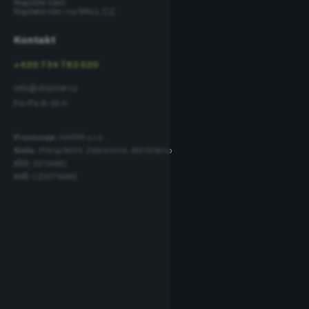
Napište nám
Najdete nás i na MALL.CZ
Kontakt
+420 734 793 020
info@dopner.cz
Po–Pá 8–16 h
Provozuje:
HARPA s.r.o.
Sídlo:
Příkop 843/4, Zábrdovice, 602 00 Brno
IČO:
02744881
DIČ:
CZ02744881