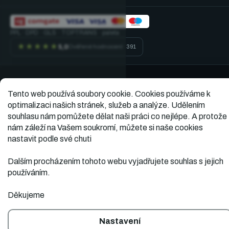
PPL · DPD · GLS · TOPTRANS · paleta
★★★★★
5,0
Ověřené hodnocení · 391
Vytvořil
Copyright 2026
Dopner.cz
. Všechna práva
Tento web používá soubory cookie.
Cookies používáme k
vyhrazena.
Shoptet
optimalizaci našich stránek, služeb a analýze. Udělením
souhlasu nám pomůžete dělat naši práci co nejlépe. A protože
nám záleží na Vašem soukromí, můžete si naše cookies
nastavit podle své chuti
Dalším procházením tohoto webu vyjadřujete souhlas s jejich
používáním.
Děkujeme
Nastavení