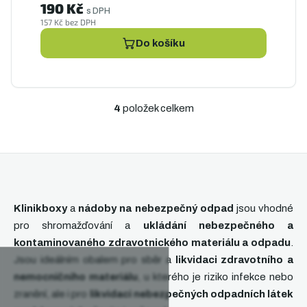
190 Kč
s DPH
157 Kč bez DPH
Do košíku
4
položek celkem
O
v
l
á
d
a
c
Klinikboxy
a
nádoby na nebezpečný odpad
jsou vhodné
í
pro shromažďování a
ukládání nebezpečného a
p
kontaminovaného zdravotnického materiálu a odpadu
r
.
v
Jsou ideálním obalem pro sběr a
likvidaci zdravotního a
k
nemocničního materiálu
, u kterého je riziko infekce nebo
y
zranění, ale i pro
likvidaci nebezpečných odpadních látek
v