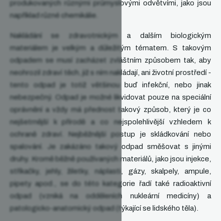
produkovaných různými průmyslovými odvětvími, jako jsou
ý
například různé chemikálie.
p
i
Nakládání se zdravotnickým a dalším biologickým
s
u
materiálem je velkým a důležitým tématem. S takovým
odpadem se musí zacházet zvláštním způsobem tak, aby
neohrozil zdraví těch, již s ním nakládají, ani životní prostředí -
tento odpad je totiž většinou buď infekční, nebo jinak
nebezpečný. Odpad je možné likvidovat pouze na speciální
oprávnění a vždy má přednost takový způsob, který je co
nejšetrnější k přírodě a co nejspolehlivější vzhledem k
ochraně zdraví. Nejběžnější postup je skládkování nebo
spalování. Je zakázáno takový odpad směšovat s jinými
druhy. Kromě běžně používaných materiálů, jako jsou injekce,
stříkačky, jehly, žiletky, náplasti, gázy, skalpely, ampule,
pipety apod., se do této kategorie řadí také radioaktivní
odpad (vzniká na odděleních nukleární medicíny) a
patologicko-anatomický odpad (týkající se lidského těla).