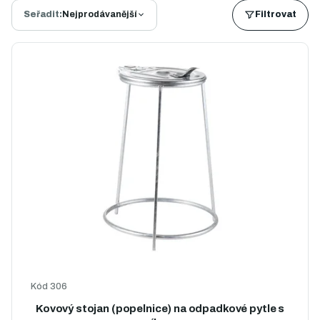
Seřadit:
Nejprodávanější
Filtrovat
Ř
a
V
z
ý
e
p
n
i
í
s
p
p
r
r
o
o
d
d
u
u
k
k
t
t
ů
ů
Kód
306
Kovový stojan (popelnice) na odpadkové pytle s