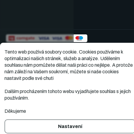
PPL · DPD · GLS · TOPTRANS · paleta
Tento web používá soubory cookie.
Cookies používáme k
★★★★★
5,0
Ověřené hodnocení · 391
optimalizaci našich stránek, služeb a analýze. Udělením
souhlasu nám pomůžete dělat naši práci co nejlépe. A protože
nám záleží na Vašem soukromí, můžete si naše cookies
Vytvořil
Copyright 2026
Dopner.cz
. Všechna práva
nastavit podle své chuti
vyhrazena.
Shoptet
Dalším procházením tohoto webu vyjadřujete souhlas s jejich
používáním.
Děkujeme
Nastavení