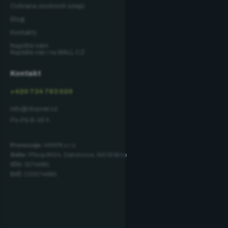
Ochrana osobních údajů
Blog
Kontakty
Napište nám
Najdete nás i na MALL.CZ
Kontakt
+420 734 793 020
info@dopner.cz
Po–Pá 8–16 h
Provozuje:
HARPA s.r.o.
Sídlo:
Příkop 843/4, Zábrdovice, 602 00 Brno
IČO:
02744881
DIČ:
CZ02744881