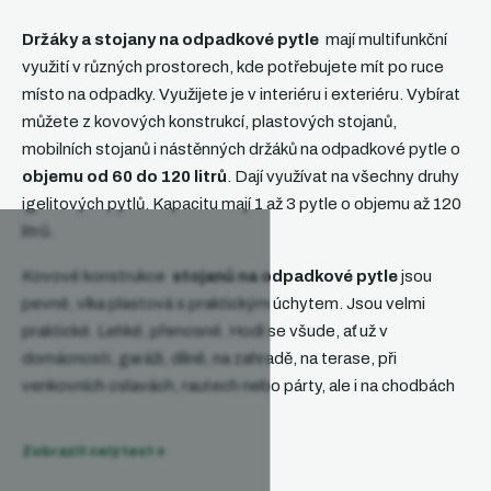
a
c
Držáky a stojany na odpadkové pytle
mají multifunkční
í
využití v různých prostorech, kde potřebujete mít po ruce
p
místo na odpadky. Využijete je v interiéru i exteriéru. Vybírat
r
v
můžete z kovových konstrukcí, plastových stojanů,
k
mobilních stojanů i nástěnných držáků na odpadkové pytle o
y
objemu od 60 do 120 litrů
. Dají využívat na všechny druhy
v
igelitových pytlů. Kapacitu mají 1 až 3 pytle o objemu až 120
ý
litrů.
p
i
Kovové konstrukce
stojanů na odpadkové pytle
jsou
s
u
pevné, víka plastová s praktickým úchytem. Jsou velmi
praktické. Lehké, přenosné. Hodí se všude, ať už v
domácnosti, garáži, dílně, na zahradě, na terase, při
venkovních oslavách, rautech nebo párty, ale i na chodbách
domů. Snadno se přenáší i vynáší. Jsou lehčí skladnější
formou
nádoby na odpad
, kam se nehodí těžká popelnice,
Zobrazit celý text
ale přesto se vyprodukuje větší množství odpadu, nebo se s