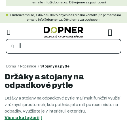
Přejít
emailu info@dopner.cz. Děkujeme za pochopení
na
Omlouváme se, z důvodu dovolených nás prosím kontaktujte primárně na
obsah
emailu info@dopner.cz. Děkujeme za pochopení
NÁKU
KOŠÍ
Domů
/
Popelnice
/
Stojany na pytle
Držáky a stojany na
odpadkové pytle
Držáky a stojany na odpadkové pytle mají multifunkční využití
v různých prostorech, kde potřebujete mít po ruce místo na
odpadky. Využijete je v interiéru i exteriéru.
Více o kategorii
↓