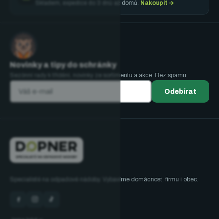
Skladem, expedice do 3 dnů až domů.
Nakoupit →
Novinky a tipy do schránky
Sezónní rady k třídění, novinky ze sortimentu a akce. Bez spamu.
Odebírat
Specialisté na odpadové nádoby. Vybavíme domácnost, firmu i obec.