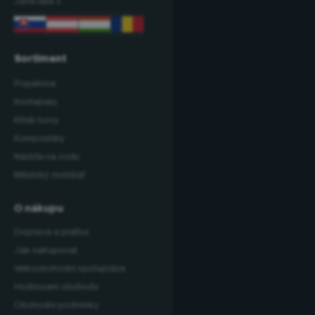
Jsme také v:
Sortiment
Popelnice
Kontejnery
Klinik boxy
Kompostéry
Nádrže na vodu
Městský mobiliář
O nákupu
Doprava a platba
Jak nakupovat
Velkoobchodní spolupráce
Hodnocení obchodu
Obchodní podmínky