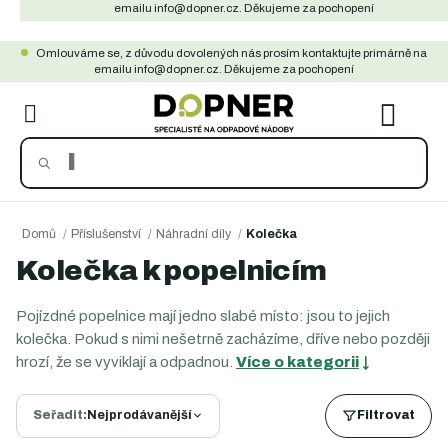
Přejít
emailu info@dopner.cz. Děkujeme za pochopení
na
Omlouváme se, z důvodu dovolených nás prosím kontaktujte primárně na
obsah
emailu info@dopner.cz. Děkujeme za pochopení
NÁKU
KOŠÍ
Domů
/
Příslušenství
/
Náhradní díly
/
Kolečka
Kolečka k popelnicím
Pojízdné popelnice mají jedno slabé místo: jsou to jejich
kolečka. Pokud s nimi nešetrně zacházíme, dříve nebo později
hrozí, že se vyviklají a odpadnou.
Více o kategorii
↓
Seřadit:
Nejprodávanější
Filtrovat
Ř