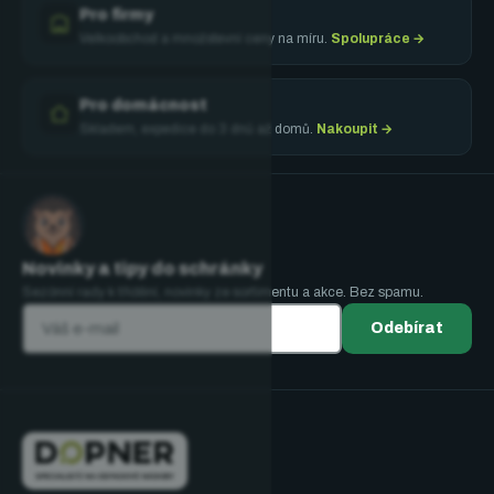
Pro firmy
Velkoobchod a množstevní ceny na míru.
Spolupráce →
Pro domácnost
Skladem, expedice do 3 dnů až domů.
Nakoupit →
Novinky a tipy do schránky
Sezónní rady k třídění, novinky ze sortimentu a akce. Bez spamu.
Odebírat