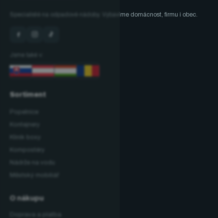
Specialisté na odpadové nádoby. Vybavíme domácnost, firmu i obec.
Jsme také v:
Sortiment
Popelnice
Kontejnery
Klinik boxy
Kompostéry
Nádrže na vodu
Městský mobiliář
O nákupu
Doprava a platba