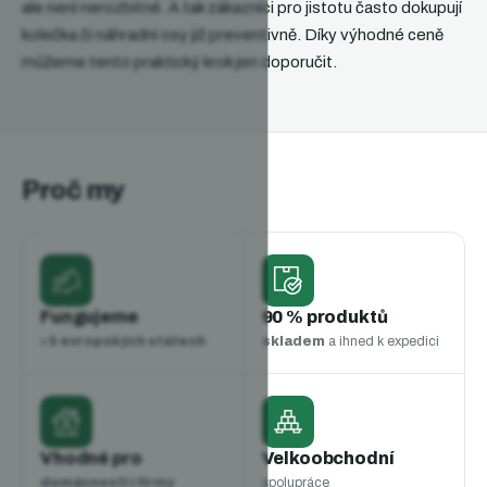
ale není nerozbitné. A tak zákazníci pro jistotu často dokupují
kolečka či náhradní osy již preventivně. Díky výhodné ceně
můžeme tento praktický krok jen doporučit.
Proč my
Fungujeme
90 % produktů
v
5 evropských státech
skladem
a ihned k expedici
Vhodné pro
Velkoobchodní
domácnosti i firmy
spolupráce