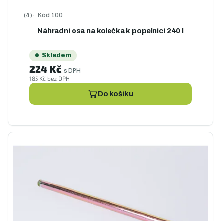
Kód
100
Průměrné hodnocení produktu je 5,0 z 5 hvězdiček.
Náhradní osa na kolečka k popelnici 240 l
Skladem
224 Kč
s DPH
185 Kč bez DPH
Do košíku