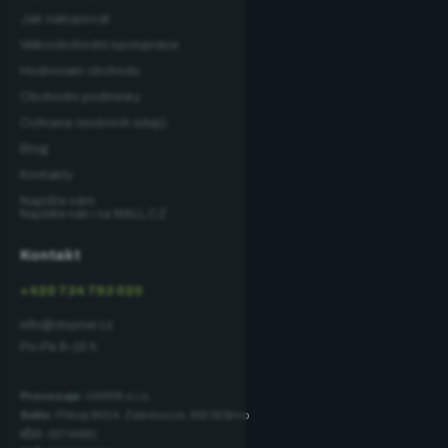
Jak nakupovat
Velkoobchodní spolupráce
Hodnocení obchodu
Obchodní podmínky
Ochrana osobních údajů
Blog
Kontakty
Napište nám
Najdete nás i na MALL.CZ
Kontakt
+420 734 793 020
info@dopner.cz
Po–Pá 8–16 h
Provozuje:
HARPA s.r.o.
Sídlo:
Příkop 843/4, Zábrdovice, 602 00 Brno
IČO:
02744881