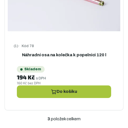
Kód
78
Průměrné hodnocení produktu je 5,0 z 5 hvězdiček.
Náhradní osa na kolečka k popelnici 120 l
Skladem
194 Kč
s DPH
160 Kč bez DPH
Do košíku
3
položek celkem
O
v