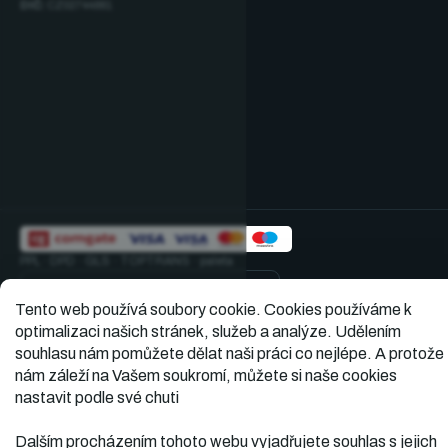
DIČ:
CZ02744881
PPL · DPD · GLS · TOPTRANS · paleta
★★★★★
5,0
Ověřené hodnocení · 391
Tento web používá soubory cookie.
Cookies používáme k
optimalizaci našich stránek, služeb a analýze. Udělením
souhlasu nám pomůžete dělat naši práci co nejlépe. A protože
Vytvořil
Copyright 2026
Dopner.cz
. Všechna práva
nám záleží na Vašem soukromí, můžete si naše cookies
vyhrazena.
Shoptet
nastavit podle své chuti
Dalším procházením tohoto webu vyjadřujete souhlas s jejich