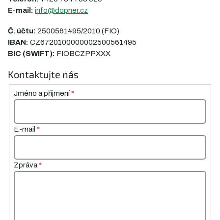
E-mail:
info@dopner.cz
Č. účtu:
2500561495/2010 (FIO)
IBAN:
CZ6720100000002500561495
BIC (SWIFT):
FIOBCZPPXXX
Kontaktujte nás
Jméno a příjmení
*
E-mail
*
Zpráva
*