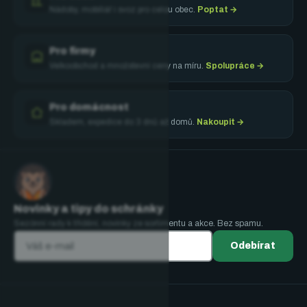
Nádoby, mobiliář i svoz pro celou obec.
Poptat →
Pro firmy
Velkoobchod a množstevní ceny na míru.
Spolupráce →
Pro domácnost
Skladem, expedice do 3 dnů až domů.
Nakoupit →
Novinky a tipy do schránky
Sezónní rady k třídění, novinky ze sortimentu a akce. Bez spamu.
Odebírat