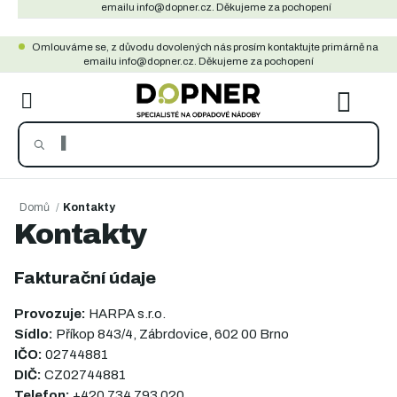
Přejít
emailu info@dopner.cz. Děkujeme za pochopení
na
Omlouváme se, z důvodu dovolených nás prosím kontaktujte primárně na
obsah
emailu info@dopner.cz. Děkujeme za pochopení
NÁKU
KOŠÍ
Domů
/
Kontakty
Kontakty
Fakturační údaje
Provozuje:
HARPA s.r.o.
Sídlo:
Příkop 843/4, Zábrdovice, 602 00 Brno
IČO:
02744881
DIČ:
CZ02744881
Telefon:
+420 734 793 020