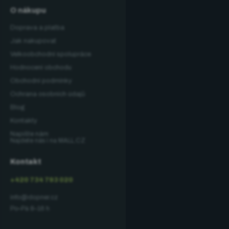
O nákupu
Doprava a platba
Jak nakupovat
Velkoobchodní spolupráce
Hodnocení obchodu
Obchodní podmínky
Ochrana osobních údajů
Blog
Kontakty
Napište nám
Najdete nás i na MALL.CZ
Kontakt
+420 734 793 020
info@dopner.cz
Po–Pá 8–16 h