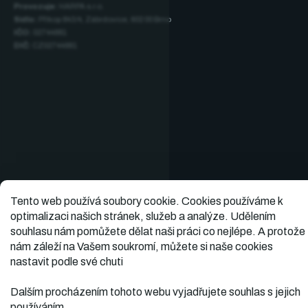
Provozuje:
HARPA s.r.o.
Sídlo:
Příkop 843/4, Zábrdovice, 602 00 Brno
IČO:
02744881
DIČ:
CZ02744881
Tento web používá soubory cookie.
Cookies používáme k
optimalizaci našich stránek, služeb a analýze. Udělením
PPL · DPD · GLS · TOPTRANS · paleta
souhlasu nám pomůžete dělat naši práci co nejlépe. A protože
★★★★★
5,0
Ověřené hodnocení · 391
nám záleží na Vašem soukromí, můžete si naše cookies
nastavit podle své chuti
Dalším procházením tohoto webu vyjadřujete souhlas s jejich
Vytvořil
Copyright 2026
Dopner.cz
. Všechna práva
používáním.
vyhrazena.