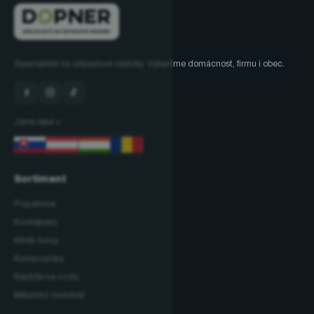
Specialisté na odpadové nádoby. Vybavíme domácnost, firmu i obec.
Jsme také v:
Sortiment
Popelnice
Kontejnery
Klinik boxy
Kompostéry
Nádrže na vodu
Městský mobiliář