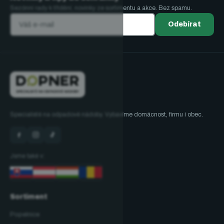
Sezónní rady k třídění, novinky ze sortimentu a akce. Bez spamu.
Odebírat
Specialisté na odpadové nádoby. Vybavíme domácnost, firmu i obec.
Jsme také v:
Sortiment
Popelnice