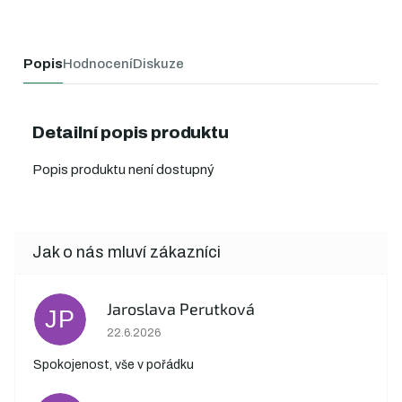
Popis
Hodnocení
Diskuze
Detailní popis produktu
Popis produktu není dostupný
Jaroslava Perutková
JP
Hodnocení obchodu je 5 z 5 hvězdiček.
22.6.2026
Spokojenost, vše v pořádku