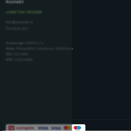
Kontakt
+420 734 793 020
info@dopner.cz
Po–Pá 8–16 h
Provozuje:
HARPA s.r.o.
Sídlo:
Příkop 843/4, Zábrdovice, 602 00 Brno
IČO:
02744881
DIČ:
CZ02744881