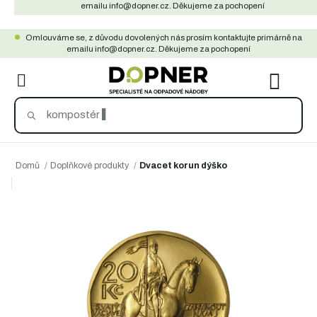
Přejít
emailu info@dopner.cz. Děkujeme za pochopení
na
Omlouváme se, z důvodu dovolených nás prosím kontaktujte primárně na
obsah
emailu info@dopner.cz. Děkujeme za pochopení
NÁKU
KOŠÍ
Domů
/
Doplňkové produkty
/
Dvacet korun dýško