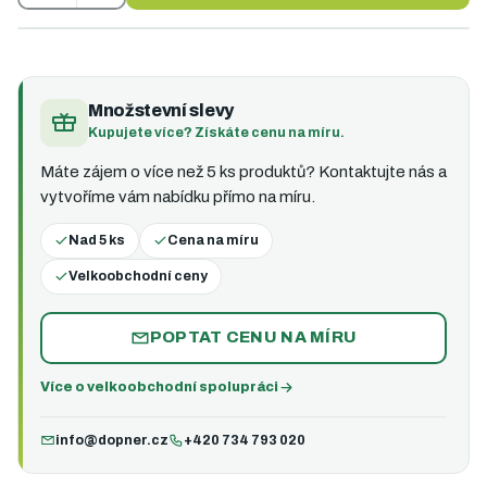
Množstevní slevy
Kupujete více? Získáte cenu na míru.
Máte zájem o více než 5 ks produktů? Kontaktujte nás a
vytvoříme vám nabídku přímo na míru.
Nad 5 ks
Cena na míru
Velkoobchodní ceny
POPTAT CENU NA MÍRU
Více o velkoobchodní spolupráci
info@dopner.cz
+420 734 793 020