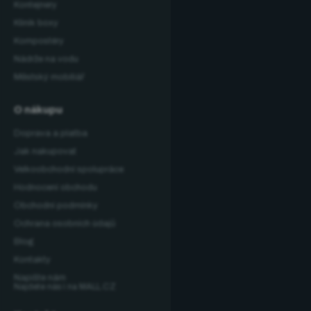
Kontejnery
Klinik boxy
Kompostéry
Nádrže na vodu
Městský mobiliář
O nákupu
Doprava a platba
Jak nakupovat
Velkoobchodní spolupráce
Hodnocení obchodu
Obchodní podmínky
Ochrana osobních údajů
Blog
Kontakty
Napište nám
Najdete nás i na MALL.CZ