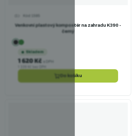
Kód
1585
Průměrné hodnocení produktu je 4,0 z 5 hvězdiček.
Venkovní plastový kompostér na zahradu K390 -
černý
Skladem
1 620 Kč
s DPH
1 339 Kč bez DPH
Do košíku