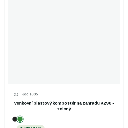
Kód
1605
Průměrné hodnocení produktu je 5,0 z 5 hvězdiček.
Venkovní plastový kompostér na zahradu K290 -
zelený