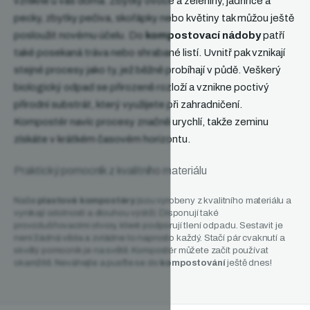
vznikne u vás doma. Zbytky ovoce a zeleniny, jadřince a
pecky, zbytky pečiva, skořápky nebo květiny tak můžou ještě
posloužit novému účelu. Do
kompostovací nádoby
patří
také posekaná tráva nebo shrabané listí. Uvnitř pak vznikají
stejné procesy jako ty, jež běžně probíhají v půdě. Veškerý
biologický odpad se přirozeně rozloží a vznikne poctivý
přírodní substrát, který využijete při zahradničení.
Kompostér navíc procesy značně urychlí, takže zeminu
získáte v krátkém časovém horizontu.
Praktický pomocník z kvalitního materiálu
Naše
plastové kompostéry
jsou vyrobeny z kvalitního materiálu a
vynikají odolností a dlouhou výdrží. Disponují také
provzdušňovacími otvory, které podporují tlení odpadu. Sestavit je
není žádná věda a zvládne to naprosto každý. Stačí pár cvaknutí a
skvělý pomocník je na světě. Kompostér můžete začít používat
okamžitě. Neváhejte a pusťte se do
kompostování
ještě dnes!