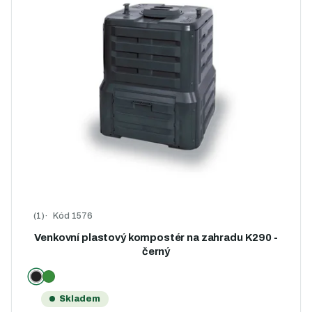
Kód
1576
Průměrné hodnocení produktu je 5,0 z 5 hvězdiček.
Venkovní plastový kompostér na zahradu K290 -
černý
Skladem