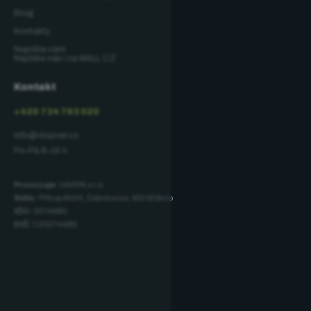
Blog
Kontakty
Napište nám
Najdete nás i na MALL.CZ
Kontakt
+420 734 793 020
info@dopner.cz
Po–Pá 8–16 h
Provozuje:
HARPA s.r.o.
Sídlo:
Příkop 843/4, Zábrdovice, 602 00 Brno
IČO:
02744881
DIČ:
CZ02744881