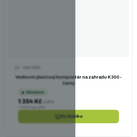
Kód
1582
Průměrné hodnocení produktu je 5,0 z 5 hvězdiček.
Venkovní plastový kompostér na zahradu K350 -
černý
Skladem
1 354 Kč
s DPH
1 119 Kč bez DPH
Do košíku