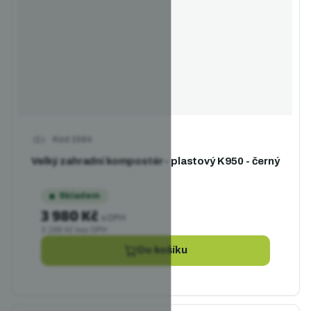
Kód
1594
Průměrné hodnocení produktu je 5,0 z 5 hvězdiček.
Velký zahradní kompostér - plastový K950 - černý
Skladem
3 980 Kč
s DPH
3 289 Kč bez DPH
Do košíku