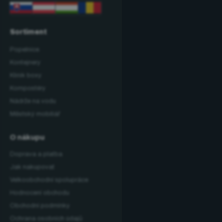
Sortiment
Popelnice
Kontejnery
Klinik boxy
Kompostéry
Nádrže na vodu
Městský mobiliář
O nákupu
Doprava a platba
Jak nakupovat
Velkoobchodní spolupráce
Hodnocení obchodu
Obchodní podmínky
Ochrana osobních údajů