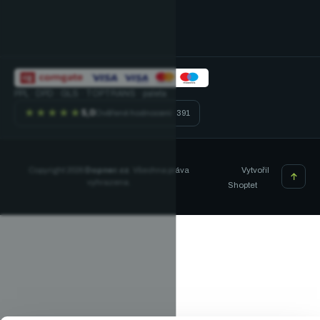
PPL · DPD · GLS · TOPTRANS · paleta
★★★★★
5,0
Ověřené hodnocení · 391
Vytvořil
Copyright 2026
Dopner.cz
. Všechna práva
vyhrazena.
Shoptet