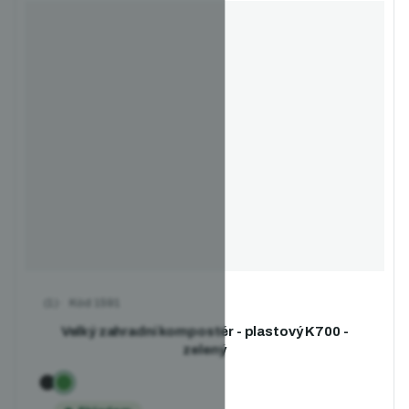
Kód
1591
Průměrné hodnocení produktu je 5,0 z 5 hvězdiček.
Velký zahradní kompostér - plastový K700 -
zelený