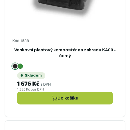
d
d
u
u
k
k
t
t
ů
ů
Kód
1588
Venkovní plastový kompostér na zahradu K400 -
černý
Skladem
1 676 Kč
s DPH
1 385 Kč bez DPH
Do košíku