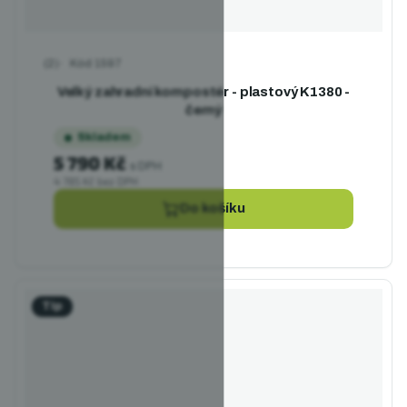
Kód
1597
Průměrné hodnocení produktu je 5,0 z 5 hvězdiček.
Velký zahradní kompostér - plastový K1380 -
černý
Skladem
5 790 Kč
s DPH
4 785 Kč bez DPH
Do košíku
Tip