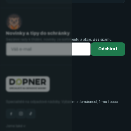
Novinky a tipy do schránky
Sezónní rady k třídění, novinky ze sortimentu a akce. Bez spamu.
Odebírat
Specialisté na odpadové nádoby. Vybavíme domácnost, firmu i obec.
Jsme také v: