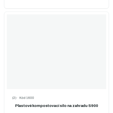
Kód
1600
Průměrné hodnocení produktu je 5,0 z 5 hvězdiček.
Plastové kompostovací silo na zahradu S900