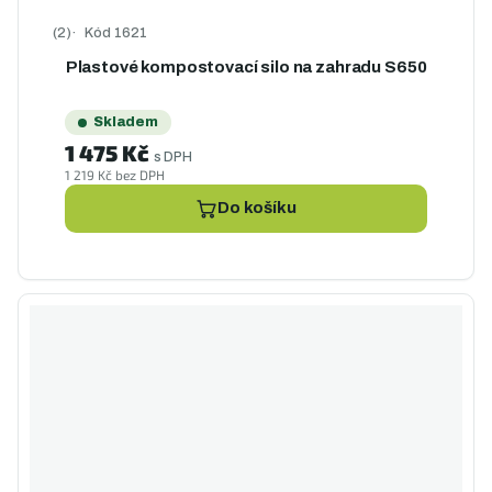
Kód
1621
Průměrné hodnocení produktu je 5,0 z 5 hvězdiček.
Plastové kompostovací silo na zahradu S650
Skladem
1 475 Kč
s DPH
1 219 Kč bez DPH
Do košíku