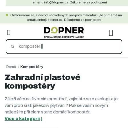
Přejít
emailu info@dopner.cz. Děkujeme za pochopení
na
Omlouváme se, z důvodu dovolených nás prosím kontaktujte primárně na
obsah
emailu info@dopner.cz. Děkujeme za pochopení
NÁKU
KOŠÍ
Domů
/
Kompostéry
Zahradní plastové
kompostéry
Záleží vám na životním prostředí, zajímáte se o ekologii a je
vám proti srsti jakékoliv plýtvání? Pak se vaším novým
nejlepším přítelem stane domácí kompostér.
Více o kategorii
↓