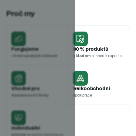
Proč my
Fungujeme
90 % produktů
v
5 evropských státech
skladem
a ihned k expedici
Vhodné pro
Velkoobchodní
domácnosti i firmy
spolupráce
Individuální
přístup
ke každé objednávce