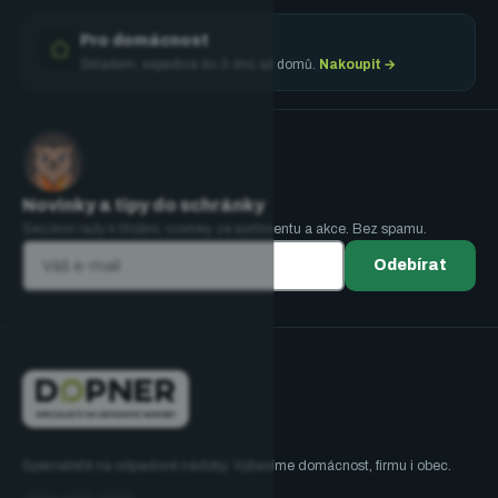
Pro domácnost
Skladem, expedice do 3 dnů až domů.
Nakoupit →
Novinky a tipy do schránky
Sezónní rady k třídění, novinky ze sortimentu a akce. Bez spamu.
Odebírat
Specialisté na odpadové nádoby. Vybavíme domácnost, firmu i obec.