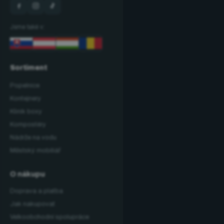
Jsme také v:
Sortiment
Popelnice
Kontejnery
Klinik boxy
Kompostéry
Nádrže na vodu
Městský mobiliář
O nákupu
Doprava a platba
Jak nakupovat
Velkoobchodní spolupráce