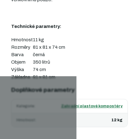
Technické parametry:
Hmotnost
11 kg
Rozměry
81 x 81 x 74 cm
Barva
černá
Objem
350 litrů
Výška
74 cm
Základna
81 x 81 cm
Doplňkové parametry
Kategorie
:
Zahradní plastové kompostéry
Hmotnost
:
12 kg