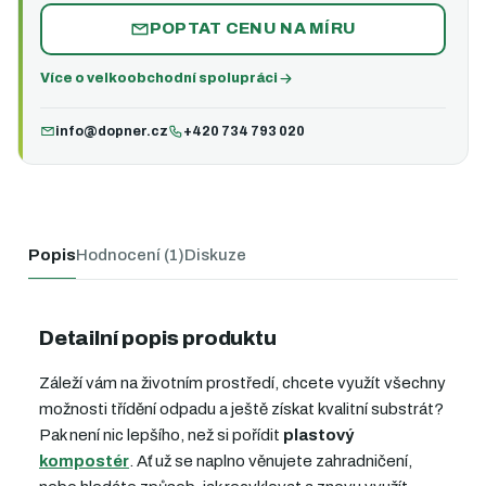
POPTAT CENU NA MÍRU
Více o velkoobchodní spolupráci
info@dopner.cz
+420 734 793 020
Popis
Hodnocení (1)
Diskuze
Detailní popis produktu
Záleží vám na životním prostředí, chcete využít všechny
možnosti třídění odpadu a ještě získat kvalitní substrát?
Pak není nic lepšího, než si pořídit
plastový
kompostér
. Ať už se naplno věnujete zahradničení,