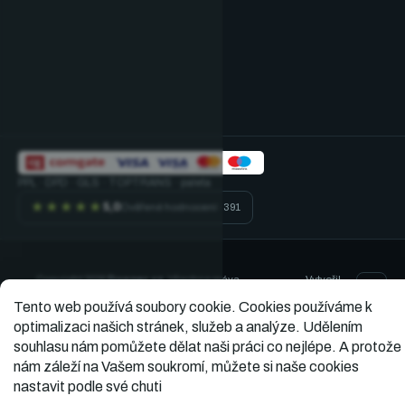
PPL · DPD · GLS · TOPTRANS · paleta
★★★★★
5,0
Ověřené hodnocení · 391
Vytvořil
Copyright 2026
Dopner.cz
. Všechna práva
vyhrazena.
Shoptet
Tento web používá soubory cookie.
Cookies používáme k
optimalizaci našich stránek, služeb a analýze. Udělením
souhlasu nám pomůžete dělat naši práci co nejlépe. A protože
nám záleží na Vašem soukromí, můžete si naše cookies
nastavit podle své chuti