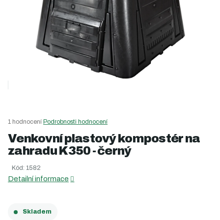
Průměrné
1 hodnocení
Podrobnosti hodnocení
hodnocení
Venkovní plastový kompostér na
produktu
zahradu K350 - černý
je
5,0
Kód:
1582
z
5
Detailní informace
hvězdiček.
Skladem