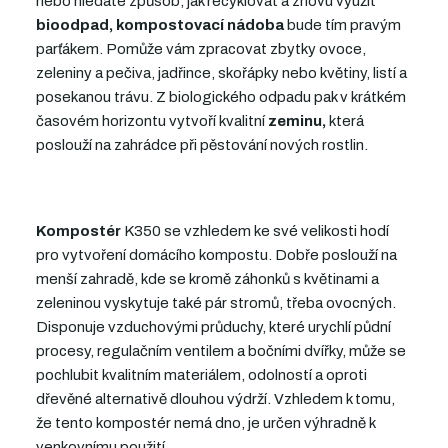
nebo hledáte způsob, jak recyklovat a znovu využít
bioodpad, kompostovací nádoba
bude tím pravým
parťákem. Pomůže vám zpracovat z
bytky ovoce,
zeleniny a pečiva, jadřince, skořápky nebo květiny, listí a
posekanou trávu. Z biologického odpadu pak v krátkém
časovém horizontu vytvoří kvalitní
zeminu,
která
poslouží na zahrádce při pěstování nových rostlin.
Kompostér
K350 se vzhledem ke své velikosti hodí
pro vytvoření domácího kompostu. Dobře poslouží na
menší zahradě, kde se kromě záhonků s květinami a
zeleninou vyskytuje také pár stromů, třeba ovocných.
Disponuje vzduchovými průduchy, které urychlí půdní
procesy, regulačním ventilem a bočními dvířky, může se
pochlubit kvalitním materiálem, odolností a oproti
dřevěné alternativě dlouhou výdrží. Vzhledem k tomu,
že tento kompostér nemá dno, je určen výhradně k
venkovnímu použití.