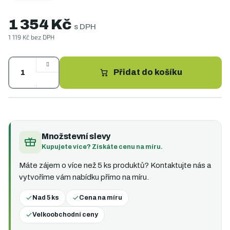
1 354 Kč
s DPH
1 119 Kč bez DPH
Měrná
cena:
Přidat do košíku
Množstevní slevy
Kupujete více? Získáte cenu na míru.
Máte zájem o více než 5 ks produktů? Kontaktujte nás a
vytvoříme vám nabídku přímo na míru.
Nad 5 ks
Cena na míru
Velkoobchodní ceny