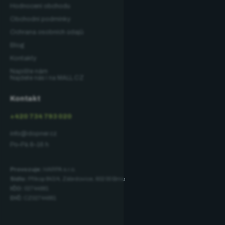
Hodnocení obchodu
Obchodní podmínky
Ochrana osobních údajů
Blog
Kontakty
Napište nám
Najdete nás i na MALL.CZ
Kontakt
+420 734 793 020
info@dopner.cz
Po–Pá 8–16 h
Provozuje:
HARPA s.r.o.
Sídlo:
Příkop 843/4, Zábrdovice, 602 00 Brno
IČO:
02744881
DIČ:
CZ02744881