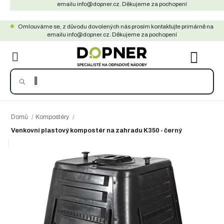
Přejít
emailu info@dopner.cz. Děkujeme za pochopení
na
Omlouváme se, z důvodu dovolených nás prosím kontaktujte primárně na
obsah
emailu info@dopner.cz. Děkujeme za pochopení
NÁKU
KOŠÍ
Domů
/
Kompostéry
/
Venkovní plastový kompostér na zahradu K350 - černý