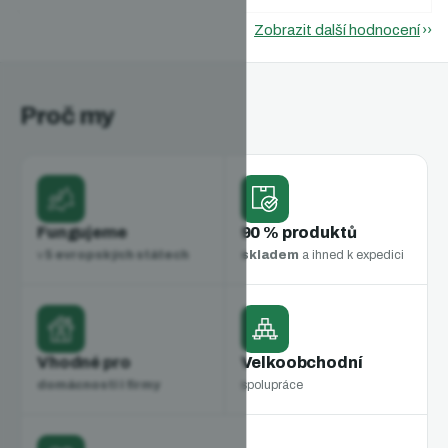
Zobrazit další hodnocení
Proč my
Fungujeme
90 % produktů
v
5 evropských státech
skladem
a ihned k expedici
Vhodné pro
Velkoobchodní
domácnosti i firmy
spolupráce