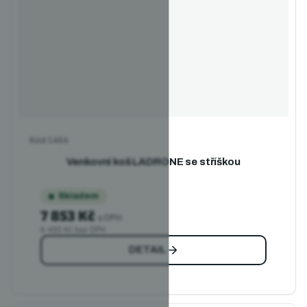
Kód
1454
Venkovní koš LADRONE se stříškou
Skladem
7 853 Kč
s DPH
6 490 Kč bez DPH
DETAIL