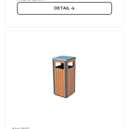
DETAIL
Kód
1692