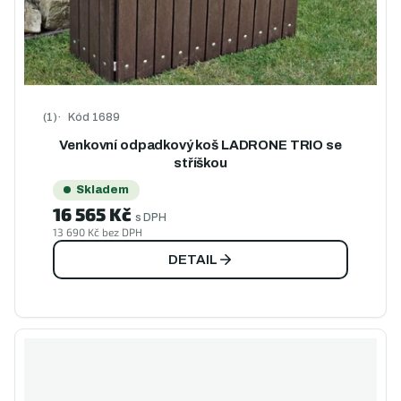
Kód
1689
Průměrné hodnocení produktu je 5,0 z 5 hvězdiček.
Venkovní odpadkový koš LADRONE TRIO se
stříškou
Skladem
16 565 Kč
s DPH
13 690 Kč bez DPH
DETAIL