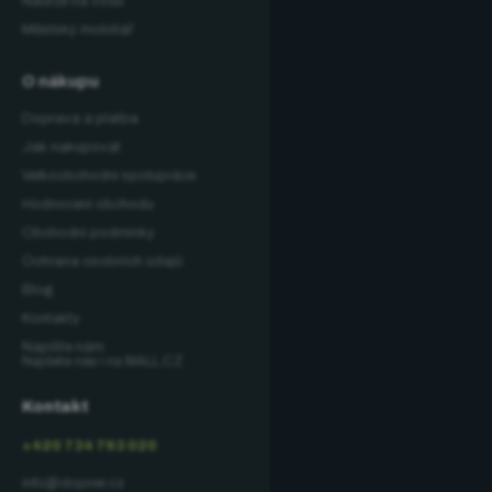
Nádrže na vodu
Městský mobiliář
O nákupu
Doprava a platba
Jak nakupovat
Velkoobchodní spolupráce
Hodnocení obchodu
Obchodní podmínky
Ochrana osobních údajů
Blog
Kontakty
Napište nám
Najdete nás i na MALL.CZ
Kontakt
+420 734 793 020
info@dopner.cz