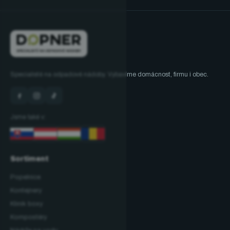
Specialisté na odpadové nádoby. Vybavíme domácnost, firmu i obec.
Jsme také v:
Sortiment
Popelnice
Kontejnery
Klinik boxy
Kompostéry