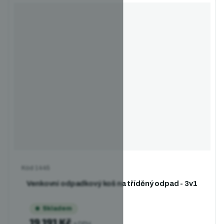
Kód
1445
Venkovní odpadkový koš na tříděný odpad - 3v1
Skladem
19 191 Kč