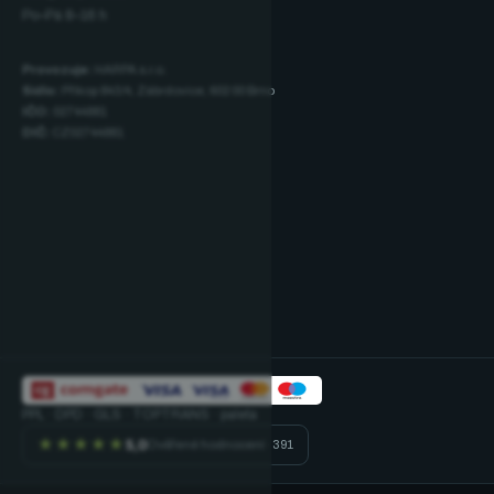
Po–Pá 8–16 h
Provozuje:
HARPA s.r.o.
Sídlo:
Příkop 843/4, Zábrdovice, 602 00 Brno
IČO:
02744881
DIČ:
CZ02744881
PPL · DPD · GLS · TOPTRANS · paleta
★★★★★
5,0
Ověřené hodnocení · 391