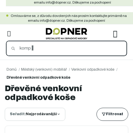
Přejít
emailu info@dopner.cz. Děkujeme za pochopení
na
Omlouváme se, z důvodu dovolených nás prosím kontaktujte primárně na
obsah
emailu info@dopner.cz. Děkujeme za pochopení
NÁKU
KOŠÍ
Domů
/
Městský (venkovní) mobiliář
/
Venkovní odpadkové koše
/
Dřevěné venkovní odpadkové koše
Dřevěné venkovní
odpadkové koše
Seřadit:
Nejprodávanější
Filtrovat
Ř
a
V