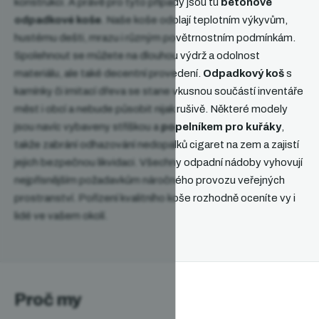
konstrukci. A právě pro tyto případy jsou tu
betonové
odpadkové koše
.
Naše koše odolají teplotním výkyvům,
hustému dešti, mrazu i různým povětrnostním podmínkám.
Spolehnout se můžete na dlouhou výdrž a odolnost
materiálu, ale také decentní provedení.
Odpadkový koš
s
kamínky či imitací dřeva se stane vkusnou součástí inventáře
měst i obcí a nebude působit nijak rušivě. Některé modely
jsou navíc vybaveny stříškou a
popelníkem pro kuřáky
,
takže zabrání odhazování nedopalků cigaret na zem a zajistí
jejich bezpečnou likvidaci. Všechny odpadní nádoby vyhovují
nejpřísnějším požadavkům náročného provozu veřejných
prostranství. Pořízení kvalitního koše rozhodně oceníte vy i
lidé ve vašem okolí.
Proč my