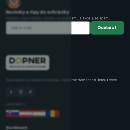
Novinky a tipy do schránky
Sezónní rady k třídění, novinky ze sortimentu a akce. Bez spamu.
Odebírat
Specialisté na odpadové nádoby. Vybavíme domácnost, firmu i obec.
Jsme také v:
Sortiment