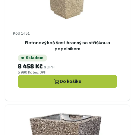
Kód
1451
Betonový koš šestihranný se stříškou a
popelníkem
Skladem
8 458 Kč
s DPH
6 990 Kč bez DPH
Do košíku