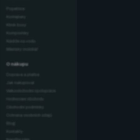
Popelnice
Kontejnery
Klinik boxy
Kompostéry
Nádrže na vodu
Městský mobiliář
O nákupu
Doprava a platba
Jak nakupovat
Velkoobchodní spolupráce
Hodnocení obchodu
Obchodní podmínky
Ochrana osobních údajů
Blog
Kontakty
Napište nám