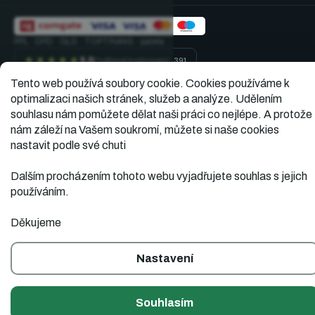
PPL · DPD · GLS · TOPTRANS · paleta
★★★★★
5,0
Ověřené hodnocení · 391
Tento web používá soubory cookie.
Cookies používáme k
optimalizaci našich stránek, služeb a analýze. Udělením
souhlasu nám pomůžete dělat naši práci co nejlépe. A protože
Vytvořil
Copyright 2026
Dopner.cz
. Všechna práva
nám záleží na Vašem soukromí, můžete si naše cookies
vyhrazena.
Shoptet
nastavit podle své chuti
Dalším procházením tohoto webu vyjadřujete souhlas s jejich
používáním.
Děkujeme
Nastavení
Souhlasím