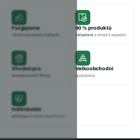
Fungujeme
90 % produktů
v
5 evropských státech
skladem
a ihned k expedici
Vhodné pro
Velkoobchodní
domácnosti i firmy
spolupráce
Individuální
přístup
ke každé objednávce