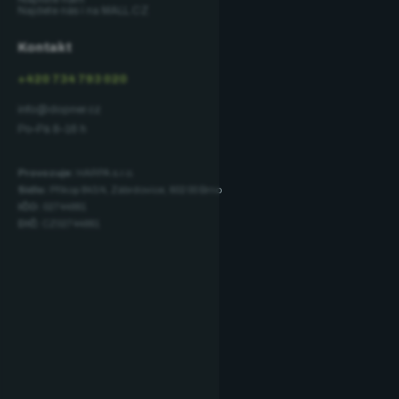
Najdete nás i na MALL.CZ
Kontakt
+420 734 793 020
info@dopner.cz
Po–Pá 8–16 h
Provozuje:
HARPA s.r.o.
Sídlo:
Příkop 843/4, Zábrdovice, 602 00 Brno
IČO:
02744881
DIČ:
CZ02744881