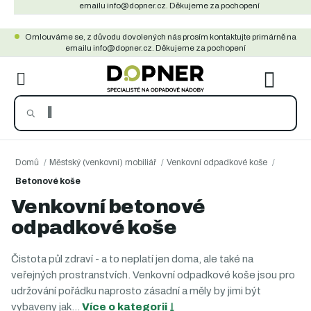
Přejít
emailu info@dopner.cz. Děkujeme za pochopení
na
Omlouváme se, z důvodu dovolených nás prosím kontaktujte primárně na
obsah
emailu info@dopner.cz. Děkujeme za pochopení
NÁKU
KOŠÍ
Domů
/
Městský (venkovní) mobiliář
/
Venkovní odpadkové koše
/
Betonové koše
Venkovní betonové
odpadkové koše
Čistota půl zdraví - a to neplatí jen doma, ale také na
veřejných prostranstvích. Venkovní odpadkové koše jsou pro
udržování pořádku naprosto zásadní a měly by jimi být
vybaveny jak…
Více o kategorii
↓