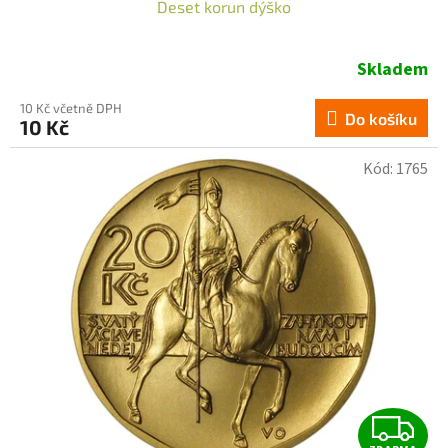
Deset korun dýško
A
R
Skladem
10 Kč včetně DPH
Do košíku
10 Kč
A
Kód:
1765
Z