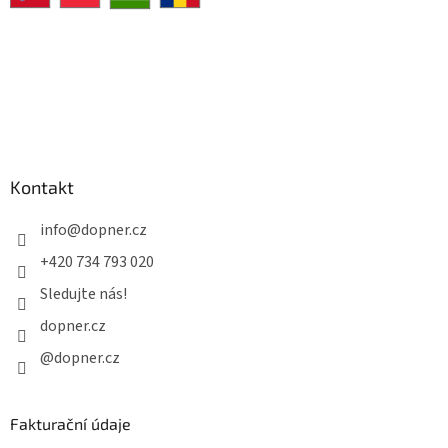
k
y
v
ý
p
i
s
u
Kontakt
info
@
dopner.cz
+420 734 793 020
Sledujte nás!
dopner.cz
@dopner.cz
Fakturační údaje