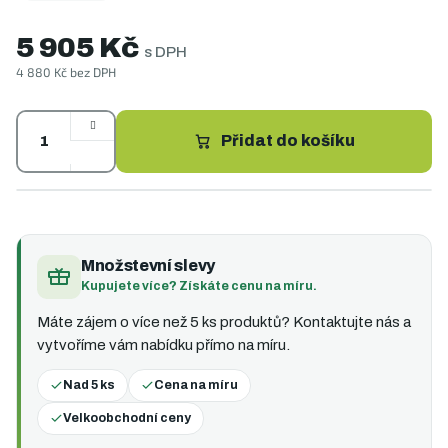
5 905 Kč
s DPH
4 880 Kč bez DPH
Měrná
cena:
Přidat do košíku
Množstevní slevy
Kupujete více? Získáte cenu na míru.
Máte zájem o více než 5 ks produktů? Kontaktujte nás a
vytvoříme vám nabídku přímo na míru.
Nad 5 ks
Cena na míru
Velkoobchodní ceny