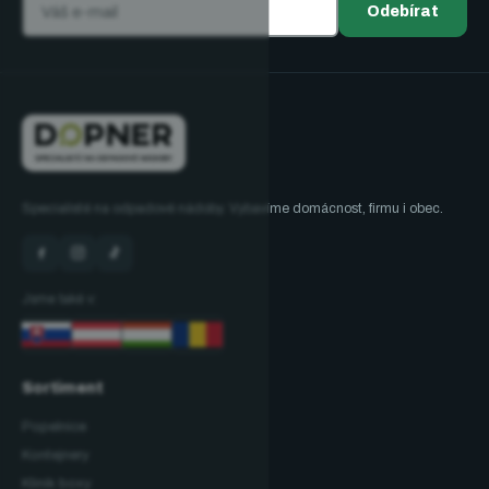
Odebírat
Specialisté na odpadové nádoby. Vybavíme domácnost, firmu i obec.
Jsme také v:
Sortiment
Popelnice
Kontejnery
Klinik boxy