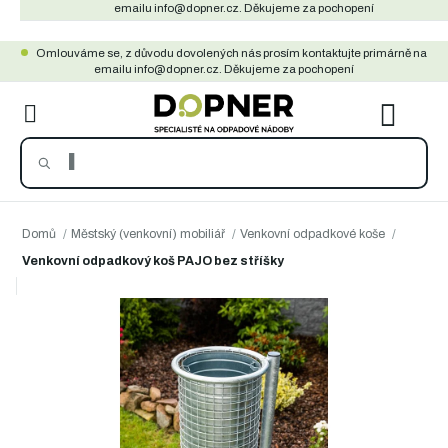
Přejít
emailu info@dopner.cz. Děkujeme za pochopení
na
Omlouváme se, z důvodu dovolených nás prosím kontaktujte primárně na
obsah
emailu info@dopner.cz. Děkujeme za pochopení
NÁKU
KOŠÍ
Domů
/
Městský (venkovní) mobiliář
/
Venkovní odpadkové koše
/
Venkovní odpadkový koš PAJO bez stříšky