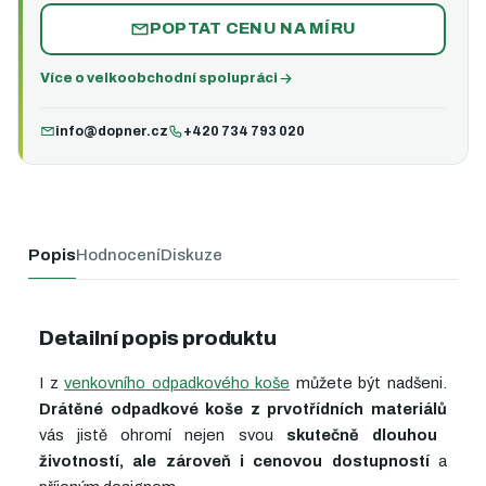
POPTAT CENU NA MÍRU
Více o velkoobchodní spolupráci
info@dopner.cz
+420 734 793 020
Popis
Hodnocení
Diskuze
Detailní popis produktu
I z
venkovního odpadkového koše
můžete být nadšeni.
Drátěné odpadkové koše z prvotřídních materiálů
vás jistě ohromí nejen svou
skutečně dlouhou
životností, ale zároveň i cenovou dostupností
a