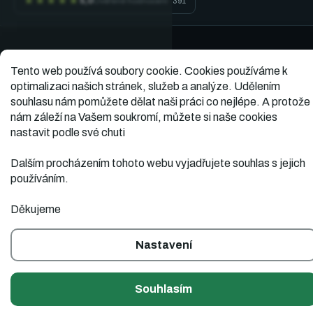
★★★★★
5,0
Ověřené hodnocení · 391
Vytvořil
Copyright 2026
Dopner.cz
. Všechna práva
vyhrazena.
Tento web používá soubory cookie.
Cookies používáme k
Shoptet
optimalizaci našich stránek, služeb a analýze. Udělením
souhlasu nám pomůžete dělat naši práci co nejlépe. A protože
nám záleží na Vašem soukromí, můžete si naše cookies
nastavit podle své chuti
Dalším procházením tohoto webu vyjadřujete souhlas s jejich
používáním.
Děkujeme
Nastavení
Souhlasím