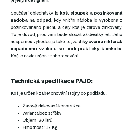
příjeným designem.
Součástí objednávky je
koš, sloupek a pozinkovaná
nádoba na odpad
, kdy vnitřní nádoba je vyrobena z
pozinkovaného plechu a celý koš je žárově zinkovaný.
To je důvod, proč vám bude sloužit až desítky let. Jeho
nespornou výhodou je také to, že
díky svému nikterak
nápadnému vzhledu se hodí prakticky kamkoliv
.
Koš je navíc určen k zabetonování.
Technická specifikace PAJO:
Koš je určen k zabetonování stojny do podkladu.
Žárově zinkovaná konstrukce
varianta bez stříšky
Objem: 30 litrů
Hmotnost: 17 Kg