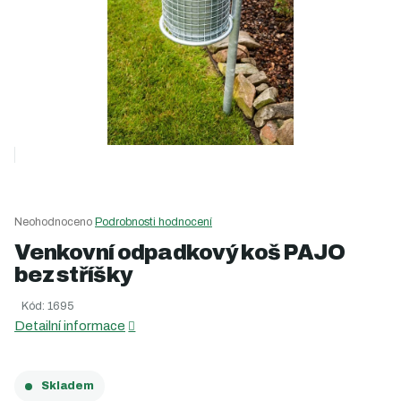
Průměrné
Neohodnoceno
Podrobnosti hodnocení
hodnocení
Venkovní odpadkový koš PAJO
produktu
bez stříšky
je
0,0
Kód:
1695
z
5
Detailní informace
hvězdiček.
Skladem