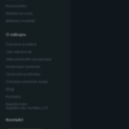
Kompostéry
Nádrže na vodu
Městský mobiliář
O nákupu
Doprava a platba
Jak nakupovat
Velkoobchodní spolupráce
Hodnocení obchodu
Obchodní podmínky
Ochrana osobních údajů
Blog
Kontakty
Napište nám
Najdete nás i na MALL.CZ
Kontakt