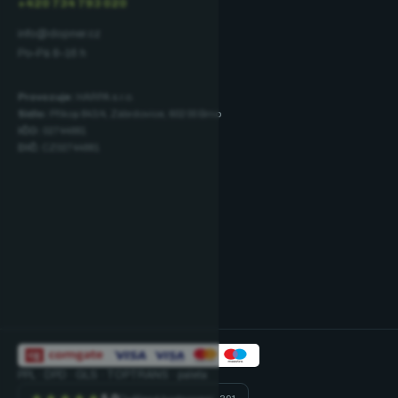
+420 734 793 020
info@dopner.cz
Po–Pá 8–16 h
Provozuje:
HARPA s.r.o.
Sídlo:
Příkop 843/4, Zábrdovice, 602 00 Brno
IČO:
02744881
DIČ:
CZ02744881
PPL · DPD · GLS · TOPTRANS · paleta