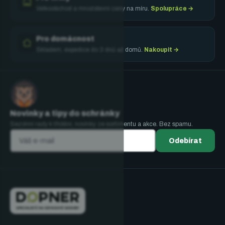
Velkoobchod a množstevní ceny na míru.
Spolupráce →
Pro domácnost
Skladem, expedice do 3 dnů až domů.
Nakoupit →
Novinky a tipy do schránky
Sezónní rady k třídění, novinky ze sortimentu a akce. Bez spamu.
Odebírat