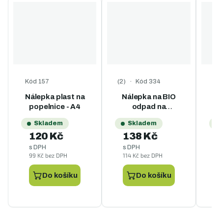
Kód
157
Kód
334
K
Průměrné hodnocení produktu je
Nálepka plast na
Nálepka na BIO
popelnice - A4
odpad na
popelnice - A4
Skladem
Skladem
120 Kč
138 Kč
s DPH
s DPH
99 Kč bez DPH
114 Kč bez DPH
9
Do košíku
Do košíku