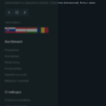
Specialisté na odpadové nádoby. Vybavíme domácnost, firmu i obec.
Jsme také v:
Sortiment
Popelnice
Kontejnery
Klinik boxy
Kompostéry
Nádrže na vodu
Městský mobiliář
O nákupu
Doprava a platba