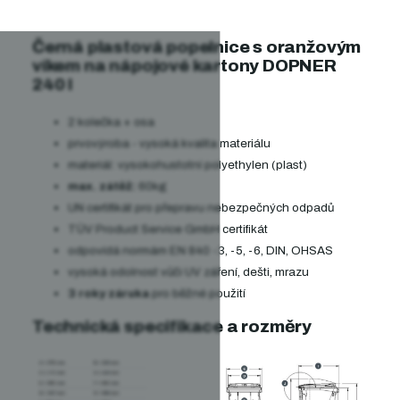
Černá plastová popelnice s oranžovým
víkem na nápojové kartony DOPNER
240 l
2 kolečka + osa
prvovýroba - vysoká kvalita materiálu
materiál: vysokohustotní polyethylen (plast)
max. zátěž:
60kg
UN certifikát pro přepravu nebezpečných odpadů
TÜV Product Service GmbH certifikát
odpovídá normám EN 840 -3, -5, -6, DIN, OHSAS
vysoká odolnost vůči UV záření, dešti, mrazu
3 roky záruka
pro běžné použití
Technická specifikace a rozměry