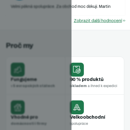
Velmi pěkná spolupráce. Za obchod moc děkuji. Martin
Zobrazit další hodnocení
Proč my
Fungujeme
90 % produktů
v
5 evropských státech
skladem
a ihned k expedici
Vhodné pro
Velkoobchodní
domácnosti i firmy
spolupráce