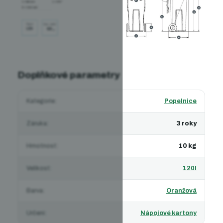
Doplňkové parametry
Kategorie
:
Popelnice
Záruka
:
3 roky
Hmotnost
:
10 kg
Velikost
:
120l
Barva
:
Oranžová
Určení
:
Nápojové kartony