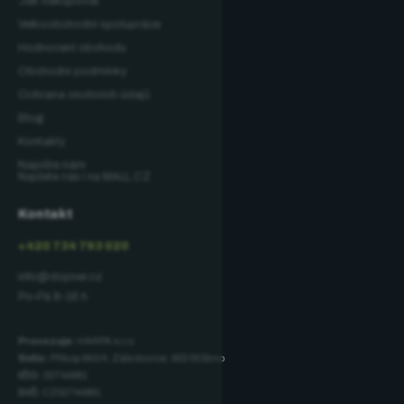
Jak nakupovat
Velkoobchodní spolupráce
Hodnocení obchodu
Obchodní podmínky
Ochrana osobních údajů
Blog
Kontakty
Napište nám
Najdete nás i na MALL.CZ
Kontakt
+420 734 793 020
info@dopner.cz
Po–Pá 8–16 h
Provozuje:
HARPA s.r.o.
Sídlo:
Příkop 843/4, Zábrdovice, 602 00 Brno
IČO:
02744881
DIČ:
CZ02744881