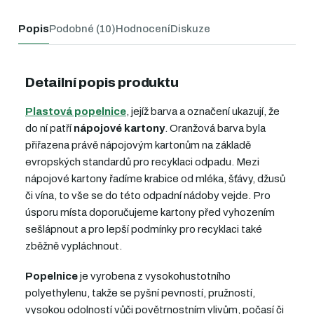
Popis
Podobné (10)
Hodnocení
Diskuze
Detailní popis produktu
Plastová popelnice
, jejíž barva a označení ukazují, že
do ní patří
nápojové kartony
.
Oranžová barva byla
přiřazena právě nápojovým kartonům na základě
evropských standardů pro recyklaci odpadu. Mezi
nápojové kartony řadíme krabice od mléka, šťávy, džusů
či vína, to vše se do této odpadní nádoby vejde. Pro
úsporu místa doporučujeme kartony před vyhozením
sešlápnout a pro lepší podmínky pro recyklaci také
zběžně vypláchnout.
Popelnice
je vyrobena z vysokohustotního
polyethylenu, takže se pyšní pevností, pružností,
vysokou odolností vůči povětrnostním vlivům, počasí či