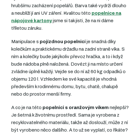
hrubšímu zacházení popelářů. Barva také vydrží dlouho
a neublíží jí ani UV záření. Kvalitou této
popelnice na
nápojové kartony
jsme si tak jisti, že na ni dáme
tříletou záruku.
Manipulace s
pojízdnou popelnicí
je snadná díky
kolečkům a praktickému držadlu na zadní straně víka. S
ním a kolečky bude jakýkoliv převoz hračka, a to i když
bude nádoba plně naložená. Dovézt ji na místo určení
zvládne úplně každý. Vejde se do ní až 60 kg odpadků o
objemu 120 l. Vzhledem ke své kapacitě je vhodná
především k rodinnému domu, bytu, chatě, chalupě
nebo do prostor menší firmy.
A co je na této
popelnici s oranžovým víkem
nejlepší?
Je šetrná k životnímu prostředí. Sama je vyrobena z
recyklovatelného materiálu, takže až doslouží, může z ní
být vyrobeno něco dalšího. A to už se vyplatí, co říkáte?