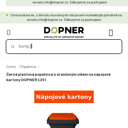
Přejít
emailu info@dopner.cz. Děkujeme za pochopení
na
Omlouváme se, z důvodu dovolených nás prosím kontaktujte primárně na
obsah
emailu info@dopner.cz. Děkujeme za pochopení
NÁKU
KOŠÍ
Domů
/
Popelnice
/
Černá plastová popelnice s oranžovým víkem na nápojové
kartony DOPNER 120 l