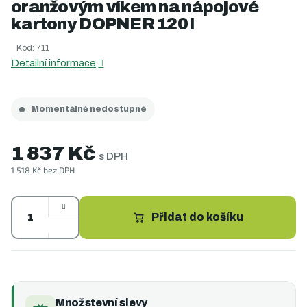
oranžovým víkem na nápojové
je
0,0
kartony DOPNER 120 l
z
5
Kód:
711
hvězdiček.
Detailní informace
Momentálně nedostupné
1 837 Kč
s DPH
1 518 Kč bez DPH
Měrná
cena:
Přidat do košíku
Množstevní slevy