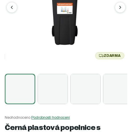
ZDARMA
Z
D
A
R
M
A
Průměrné
Neohodnoceno
Podrobnosti hodnocení
hodnocení
Černá plastová popelnice s
produktu