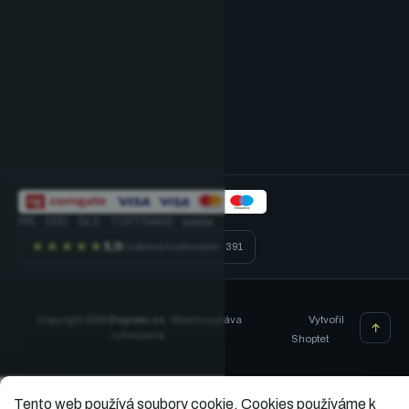
PPL · DPD · GLS · TOPTRANS · paleta
★★★★★
5,0
Ověřené hodnocení · 391
Vytvořil
Copyright 2026
Dopner.cz
. Všechna práva
vyhrazena.
Shoptet
Tento web používá soubory cookie.
Cookies používáme k