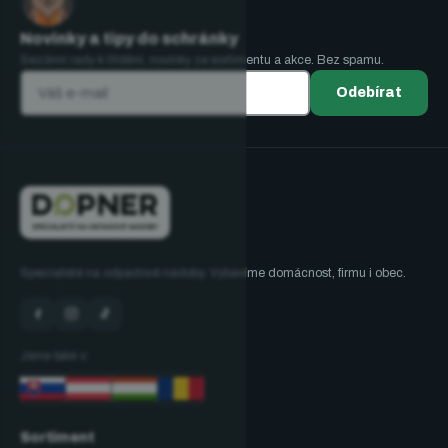
Novinky a tipy do schránky
Sezónní rady k třídění, novinky ze sortimentu a akce. Bez spamu.
Odebírat
Specialisté na odpadové nádoby. Vybavíme domácnost, firmu i obec.
Jsme také v:
Sortiment