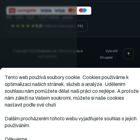
PPL · DPD · GLS · TOPTRANS · paleta
★★★★★
5,0
Ověřené hodnocení · 391
Vytvořil
Copyright 2026
Dopner.cz
. Všechna práva
vyhrazena.
Shoptet
Tento web používá soubory cookie.
Cookies používáme k
optimalizaci našich stránek, služeb a analýze. Udělením
souhlasu nám pomůžete dělat naši práci co nejlépe. A protože
nám záleží na Vašem soukromí, můžete si naše cookies
nastavit podle své chuti
Dalším procházením tohoto webu vyjadřujete souhlas s jejich
používáním.
Děkujeme