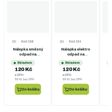
Kód
158
Kód
154
K
Průměrné hodnocení produktu je 5,0 z 5 hvězdiček.
Průměrné hodnocení produktu je
Nálepka směsný
Nálepka elektro
odpad na
odpad na
popelnice - A4
popelnice - A4
Skladem
Skladem
120 Kč
120 Kč
s DPH
s DPH
99 Kč bez DPH
99 Kč bez DPH
9
Do košíku
Do košíku