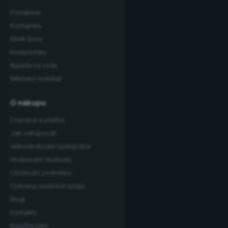
Popelnice
Kontejnery
Klinik boxy
Kompostéry
Nádrže na vodu
Městský mobiliář
O nákupu
Doprava a platba
Jak nakupovat
Velkoobchodní spolupráce
Hodnocení obchodu
Obchodní podmínky
Ochrana osobních údajů
Blog
Kontakty
Napište nám