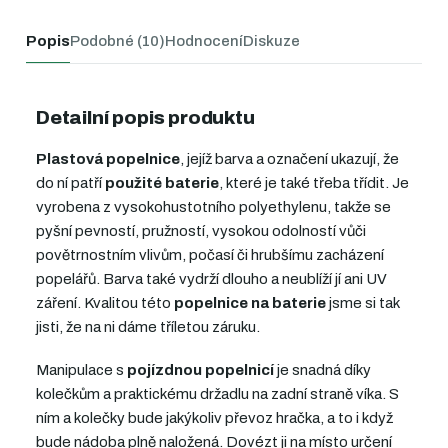
Popis
Podobné (10)
Hodnocení
Diskuze
Detailní popis produktu
Plastová popelnice
, jejíž barva a označení ukazují, že
do ní patří
použité baterie
, které je také třeba třídit. Je
vyrobena z vysokohustotního polyethylenu, takže se
pyšní pevností, pružností, vysokou odolností vůči
povětrnostním vlivům, počasí či hrubšímu zacházení
popelářů. Barva také vydrží dlouho a neublíží jí ani UV
záření. Kvalitou této
popelnice na baterie
jsme si tak
jisti, že na ni dáme tříletou záruku.
Manipulace s
pojízdnou popelnicí
je snadná díky
kolečkům a praktickému držadlu na zadní straně víka. S
ním a kolečky bude jakýkoliv převoz hračka, a to i když
bude nádoba plně naložená. Dovézt ji na místo určení