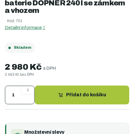
baterie DOPNER 240 l se zámkem
je
0,0
a vhozem
z
5
Kód:
701
hvězdiček.
Detailní informace
Skladem
2 980 Kč
s DPH
2 463 Kč bez DPH
Měrná
cena:
Přidat do košíku
Množstevní slevy