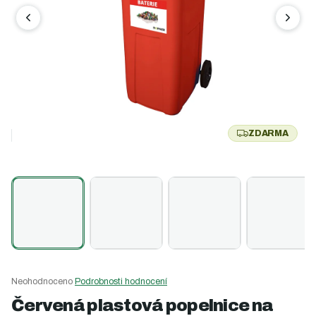
ZDARMA
Z
D
A
R
M
A
Průměrné
Neohodnoceno
Podrobnosti hodnocení
hodnocení
Červená plastová popelnice na
produktu