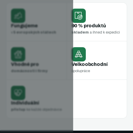
Fungujeme
90 % produktů
v
5 evropských státech
skladem
a ihned k expedici
Vhodné pro
Velkoobchodní
domácnosti i firmy
spolupráce
Individuální
přístup
ke každé objednávce