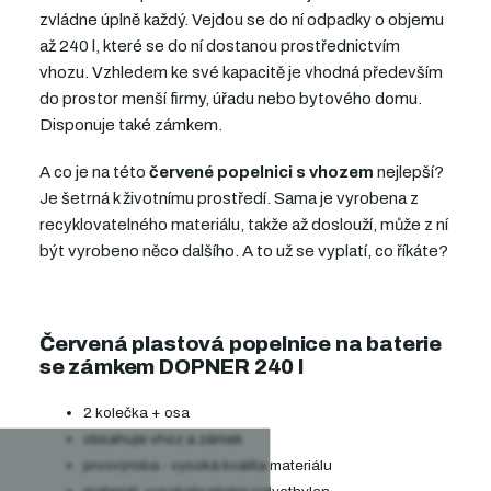
zvládne úplně každý. Vejdou se do ní odpadky o objemu
až 240 l, které se do ní dostanou prostřednictvím
vhozu. Vzhledem ke své kapacitě je vhodná především
do prostor menší firmy, úřadu nebo bytového domu.
Disponuje také zámkem.
A co je na této
červené popelnici s vhozem
nejlepší?
Je šetrná k životnímu prostředí. Sama je vyrobena z
recyklovatelného materiálu, takže až doslouží, může z ní
být vyrobeno něco dalšího. A to už se vyplatí, co říkáte?
Červená plastová popelnice na baterie
se zámkem DOPNER 240 l
2 kolečka + osa
obsahuje vhoz a zámek
prvovýroba - vysoká kvalita materiálu