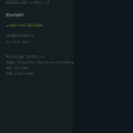
Najdete nás i na MALL.CZ
Kontakt
+420 734 793 020
info@dopner.cz
Po–Pá 8–16 h
Provozuje:
HARPA s.r.o.
Sídlo:
Příkop 843/4, Zábrdovice, 602 00 Brno
IČO:
02744881
DIČ:
CZ02744881