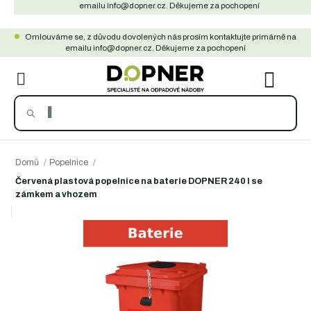
Přejít
emailu info@dopner.cz. Děkujeme za pochopení
na
Omlouváme se, z důvodu dovolených nás prosím kontaktujte primárně na
obsah
emailu info@dopner.cz. Děkujeme za pochopení
NÁKU
KOŠÍ
Domů
/
Popelnice
/
Červená plastová popelnice na baterie DOPNER 240 l se
zámkem a vhozem