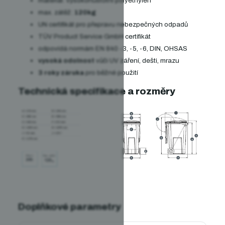
materiál: vysokohustotní polyethylen
max. zátěž:
120kg
UN certifikát pro přepravu nebezpečných odpadů
TÜV Product Service GmbH certifikát
odpovídá normám EN 840 -3, -5, -6, DIN, OHSAS
vysoká odolnost
vůči UV záření, dešti, mrazu
3 roky záruka
pro běžné použití
Technická specifikace a rozměry
Doplňkové parametry