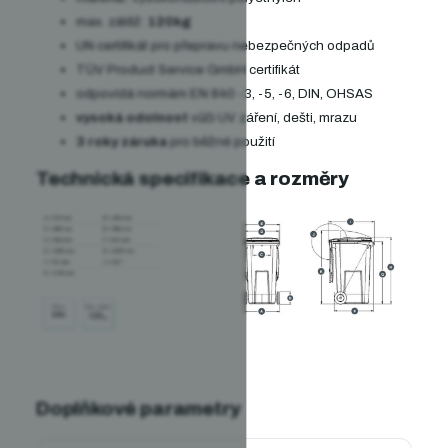
max. zátěž:
120kg
UN certifikát pro přepravu nebezpečných odpadů
TÜV Product Service GmbH certifikát
odpovídá normám EN 840 -3, -5, -6, DIN, OHSAS
vysoká odolnost
vůči UV záření, dešti, mrazu
3 roky záruka
pro běžné použití
Technická specifikace a rozměry
Doplňkové parametry