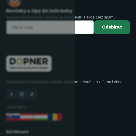
Novinky a tipy do schránky
Sezónní rady k třídění, novinky ze sortimentu a akce. Bez spamu.
Odebírat
Specialisté na odpadové nádoby. Vybavíme domácnost, firmu i obec.
Jsme také v:
Sortiment