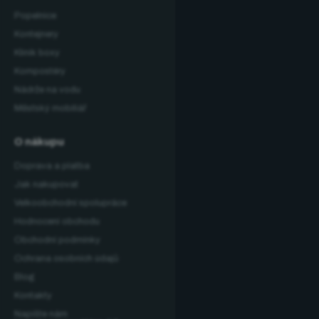
Popelnice
Kontejnery
Klinik boxy
Kompostéry
Nádrže na vodu
Městský mobiliář
O nákupu
Doprava a platba
Jak nakupovat
Velkoobchodní spolupráce
Hodnocení obchodu
Obchodní podmínky
Ochrana osobních údajů
Blog
Kontakty
Napište nám