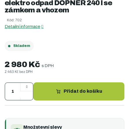
elektro odpad DOPNER 240 l se
je
0,0
zámkem a vhozem
z
5
Kód:
702
hvězdiček.
Detailní informace
Skladem
2 980 Kč
s DPH
2 463 Kč bez DPH
Měrná
cena:
Přidat do košíku
Množstevní slevy