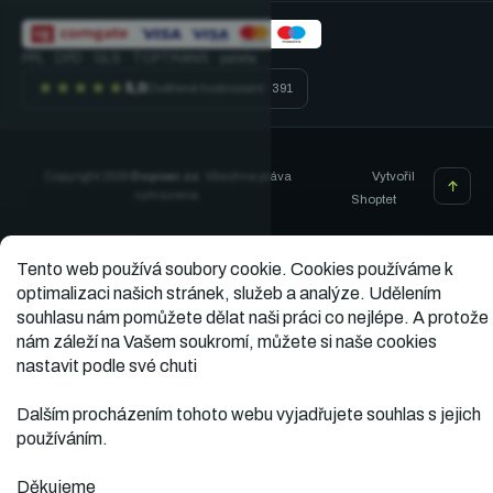
PPL · DPD · GLS · TOPTRANS · paleta
★★★★★
5,0
Ověřené hodnocení · 391
Vytvořil
Copyright 2026
Dopner.cz
. Všechna práva
vyhrazena.
Shoptet
Tento web používá soubory cookie.
Cookies používáme k
optimalizaci našich stránek, služeb a analýze. Udělením
souhlasu nám pomůžete dělat naši práci co nejlépe. A protože
nám záleží na Vašem soukromí, můžete si naše cookies
nastavit podle své chuti
Dalším procházením tohoto webu vyjadřujete souhlas s jejich
používáním.
Děkujeme