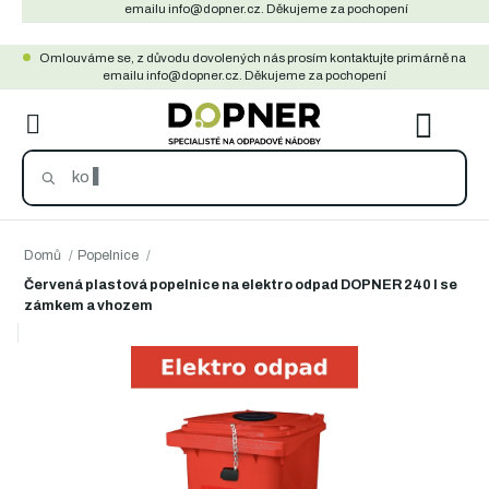
Přejít
emailu info@dopner.cz. Děkujeme za pochopení
na
Omlouváme se, z důvodu dovolených nás prosím kontaktujte primárně na
obsah
emailu info@dopner.cz. Děkujeme za pochopení
NÁKU
KOŠÍ
Domů
/
Popelnice
/
Červená plastová popelnice na elektro odpad DOPNER 240 l se
zámkem a vhozem