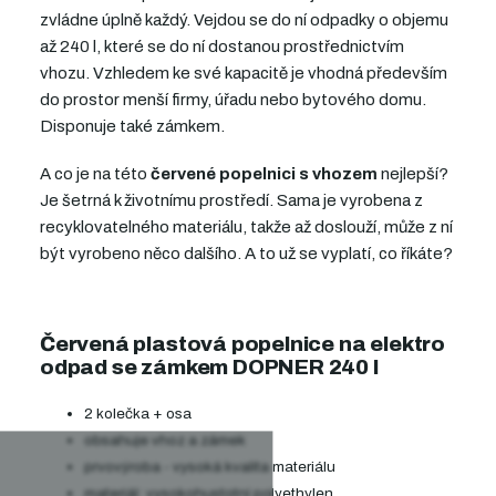
zvládne úplně každý. Vejdou se do ní odpadky o objemu
až 240 l, které se do ní dostanou prostřednictvím
vhozu. Vzhledem ke své kapacitě je vhodná především
do prostor menší firmy, úřadu nebo bytového domu.
Disponuje také zámkem.
A co je na této
červené popelnici s vhozem
nejlepší?
Je šetrná k životnímu prostředí. Sama je vyrobena z
recyklovatelného materiálu, takže až doslouží, může z ní
být vyrobeno něco dalšího. A to už se vyplatí, co říkáte?
Červená plastová popelnice na elektro
odpad se zámkem DOPNER 240 l
2 kolečka + osa
obsahuje vhoz a zámek
prvovýroba - vysoká kvalita materiálu
materiál: vysokohustotní polyethylen