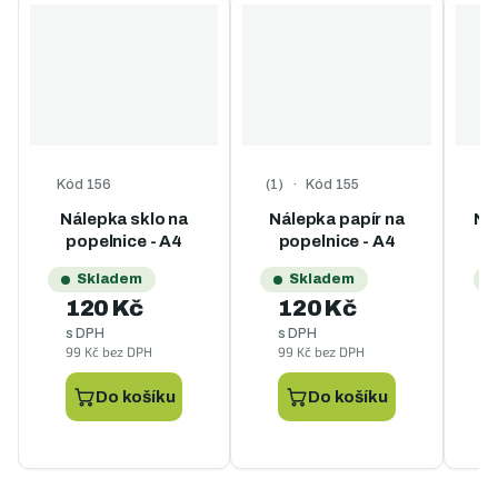
Kód
156
Kód
155
K
Průměrné hodnocení produktu je
Nálepka sklo na
Nálepka papír na
Ná
popelnice - A4
popelnice - A4
Skladem
Skladem
120 Kč
120 Kč
s DPH
s DPH
99 Kč bez DPH
99 Kč bez DPH
9
Do košíku
Do košíku