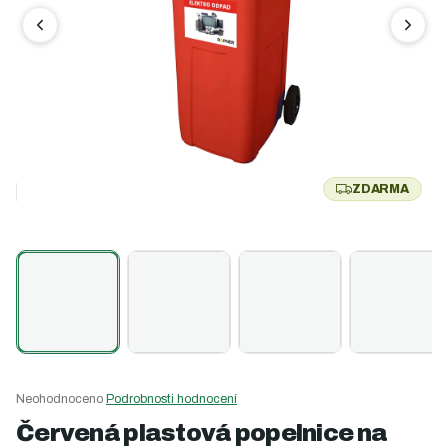
ZDARMA
Z
D
A
R
M
A
Průměrné
Neohodnoceno
Podrobnosti hodnocení
hodnocení
Červená plastová popelnice na
produktu