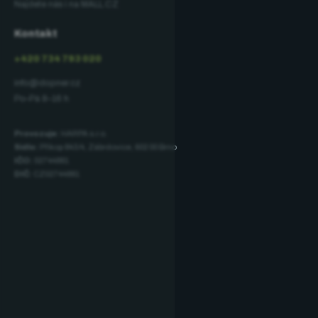
Najdete nás i na MALL.CZ
Kontakt
+420 734 793 020
info@dopner.cz
Po–Pá 8–16 h
Provozuje:
HARPA s.r.o.
Sídlo:
Příkop 843/4, Zábrdovice, 602 00 Brno
IČO:
02744881
DIČ:
CZ02744881