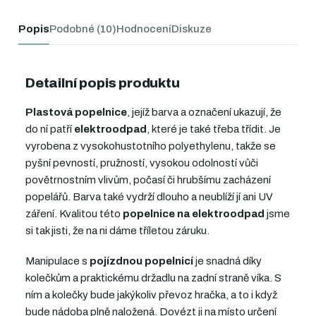
Popis
Podobné (10)
Hodnocení
Diskuze
Detailní popis produktu
Plastová popelnice
, jejíž barva a označení ukazují, že
do ní patří
elektroodpad
, které je také třeba třídit. Je
vyrobena z vysokohustotního polyethylenu, takže se
pyšní pevností, pružností, vysokou odolností vůči
povětrnostním vlivům, počasí či hrubšímu zacházení
popelářů. Barva také vydrží dlouho a neublíží jí ani UV
záření. Kvalitou této
popelnice na elektroodpad
jsme
si tak jisti, že na ni dáme tříletou záruku.
Manipulace s
pojízdnou popelnicí
je snadná díky
kolečkům a praktickému držadlu na zadní straně víka. S
ním a kolečky bude jakýkoliv převoz hračka, a to i když
bude nádoba plně naložená. Dovézt ji na místo určení