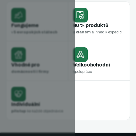
Fungujeme
90 % produktů
v
5 evropských státech
skladem
a ihned k expedici
Vhodné pro
Velkoobchodní
domácnosti i firmy
spolupráce
Individuální
přístup
ke každé objednávce