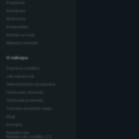
Popelnice
Kontejnery
Klinik boxy
Kompostéry
Nádrže na vodu
Městský mobiliář
O nákupu
Doprava a platba
Jak nakupovat
Velkoobchodní spolupráce
Hodnocení obchodu
Obchodní podmínky
Ochrana osobních údajů
Blog
Kontakty
Napište nám
Najdete nás i na MALL.CZ