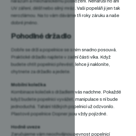
nárazům a mechanickému poškození. Nenaruší ho ani
UV záření, déšť nebo silný mráz. Vaši popeláři ji jen tak
nerozlámou. Na to vám dáváme tři roky záruku a naše
dobré jméno.
Pohodlné držadlo
Dobře se drží a popelnice se s ním snadno posouvá.
Praktické držadlo najdete v zadní části víka. Když
budete chtít popelnici převést, lehce ji nakloníte,
chytnete za držadlo a jedete.
Mobilní kolečka
Kombinace koleček s držadlem vás nadchne. Pokaždé
když budete popelnici vyvážet, manipulace s ní bude
jednoduchá. Tahání těžkých popelnicí už odzvonilo.
Plastové popelnice Dopner jsou vždy pojízdné.
Hodně uveze
Zaručujeme vám neochvějnou pevnost popelnicí