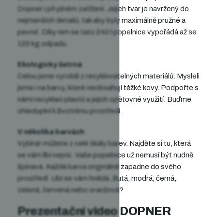
Dopner i při plném zatížení. Jejich tvar je navržený do
nejmenších detailů, tak aby byly maximálně pružné a
pevné. Díky nim se tato 240 l popelnice vypořádá až se
120 kg odpadu.
Ekologicky šetrná
Celou jsme vyrobili z recyklovatelných materiálů. Mysleli
jsme i na barvy, které neobsahují těžké kovy. Podpořte s
námi recyklaci plastů a jejich opětovné využití. Buďme
ohleduplní k životnímu prostředí.
V několika barvách
Vybírat můžete z celé škály barev. Najděte si tu, která
se vám líbí nejvíc. Vaše popelnice už nemusí být nudně
špinavá. Každá barva originálně zapadne do svého
prostředí. Líbí se vám hnědá, žlutá, modrá, černá,
zelená, červená nebo oranžová?
Prezentační video DOPNER