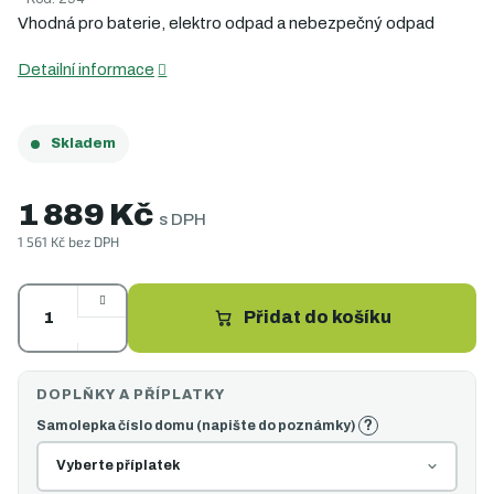
5
Vhodná pro baterie, elektro odpad a nebezpečný odpad
hvězdiček.
Detailní informace
Skladem
1 889 Kč
s DPH
1 561 Kč
bez DPH
Měrná
cena:
Přidat do košíku
?
Samolepka číslo domu (napište do poznámky)