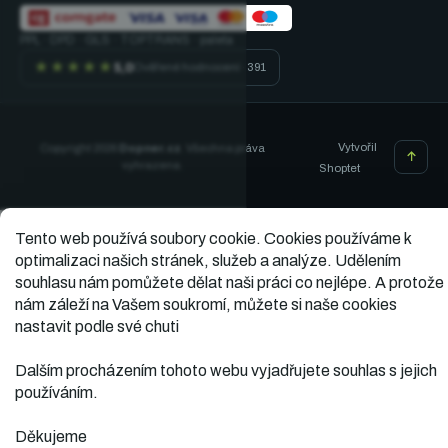
PPL · DPD · GLS · TOPTRANS · paleta
★★★★★
5,0
Ověřené hodnocení · 391
Vytvořil
Copyright 2026
Dopner.cz
. Všechna práva
vyhrazena.
Shoptet
Tento web používá soubory cookie.
Cookies používáme k
optimalizaci našich stránek, služeb a analýze. Udělením
souhlasu nám pomůžete dělat naši práci co nejlépe. A protože
nám záleží na Vašem soukromí, můžete si naše cookies
nastavit podle své chuti
Dalším procházením tohoto webu vyjadřujete souhlas s jejich
používáním.
Děkujeme