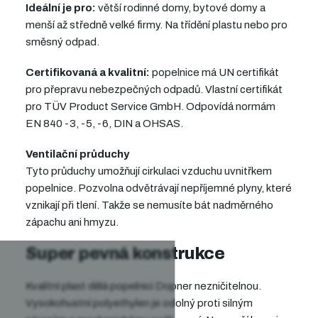
Ideální je pro:
větší rodinné domy, bytové domy a
menší až středně velké firmy. Na třídění plastu nebo pro
směsný odpad.
Certifikovaná a kvalitní:
popelnice má UN certifikát
pro přepravu nebezpečných odpadů. Vlastní certifikát
pro TÜV Product Service GmbH.
Odpovídá normám
EN 840 -3, -5, -6, DIN a OHSAS.
Ventilační průduchy
Tyto průduchy umožňují cirkulaci vzduchu uvnitřkem
popelnice. Pozvolna odvětrávají nepříjemné plyny, které
vznikají při tlení. Takže se nemusíte bát nadměrného
zápachu
ani hmyzu
.
Super pevná konstrukce
Kvalitní plast dělá popelnici Dopner nezničitelnou.
Vysokohustní polyethylen je odolný proti silným