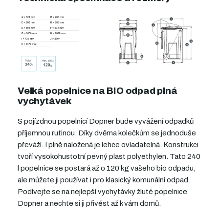
Velká popelnice na BIO odpad plná
vychytávek
S pojízdnou popelnicí Dopner bude vyvážení odpadků
příjemnou rutinou. Díky dvěma kolečkům se jednoduše
převáží. I plně naložená je lehce ovladatelná. Konstrukci
tvoří vysokohustotní pevný plast polyethylen. Tato 240
l popelnice se postará až o 120 kg vašeho bio odpadu,
ale můžete ji používat i pro klasický komunální odpad.
Podívejte se na nejlepší vychytávky žluté popelnice
Dopner a nechte si ji přivést až k vám domů.