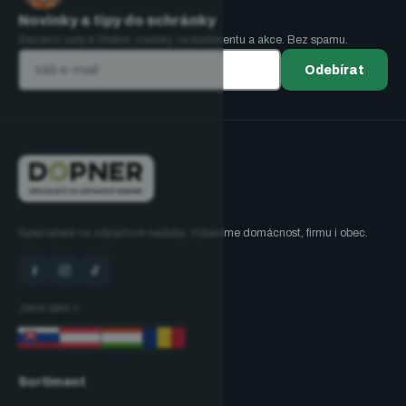
Novinky a tipy do schránky
Sezónní rady k třídění, novinky ze sortimentu a akce. Bez spamu.
Odebírat
Specialisté na odpadové nádoby. Vybavíme domácnost, firmu i obec.
Jsme také v:
Sortiment