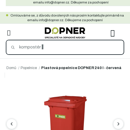
Přejít
emailu info@dopner.cz. Děkujeme za pochopení
na
Omlouváme se, z důvodu dovolených nás prosím kontaktujte primárně na
obsah
emailu info@dopner.cz. Děkujeme za pochopení
NÁKU
KOŠÍ
Domů
/
Popelnice
/
Plastová popelnice DOPNER 240 l - červená