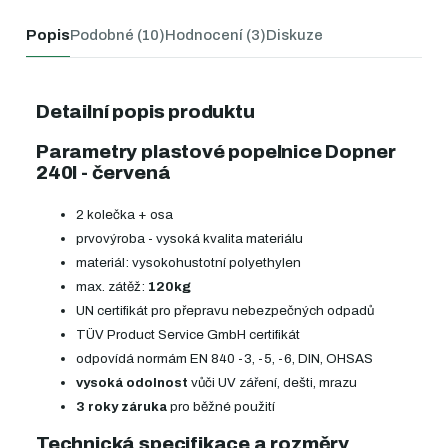
Popis
Podobné (10)
Hodnocení (3)
Diskuze
Detailní popis produktu
Parametry plastové popelnice Dopner
240l - červená
2 kolečka + osa
prvovýroba - vysoká kvalita materiálu
materiál: vysokohustotní polyethylen
max. zátěž:
120kg
UN certifikát pro přepravu nebezpečných odpadů
TÜV Product Service GmbH certifikát
odpovídá normám EN 840 -3, -5, -6, DIN, OHSAS
vysoká odolnost
vůči UV záření, dešti, mrazu
3 roky záruka
pro běžné použití
Technická specifikace a rozměry