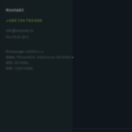
Kontakt
+420 734 793 020
info@dopner.cz
Po–Pá 8–16 h
Provozuje:
HARPA s.r.o.
Sídlo:
Příkop 843/4, Zábrdovice, 602 00 Brno
IČO:
02744881
DIČ:
CZ02744881