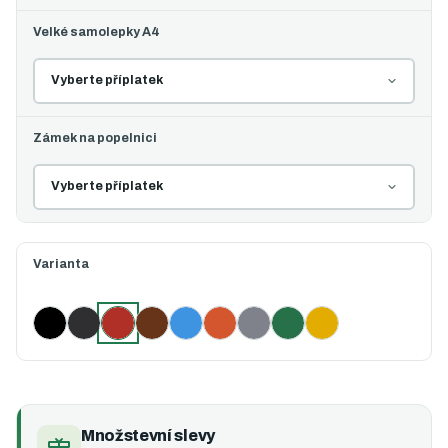
Velké samolepky A4
Zámek na popelnici
Varianta
Černá
Černá s oranžovým víkem
Červená (vybráno)
Hnědá
Modrá
Oranžová
Šedá
Zelená
Žlutá
Množstevní slevy