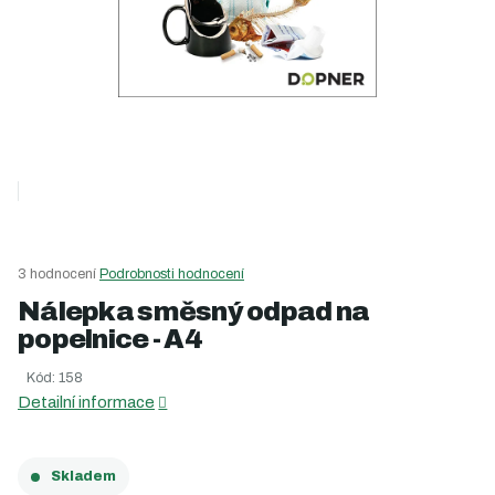
Průměrné
3 hodnocení
Podrobnosti hodnocení
hodnocení
Nálepka směsný odpad na
produktu
popelnice - A4
je
5,0
Kód:
158
z
5
Detailní informace
hvězdiček.
Skladem