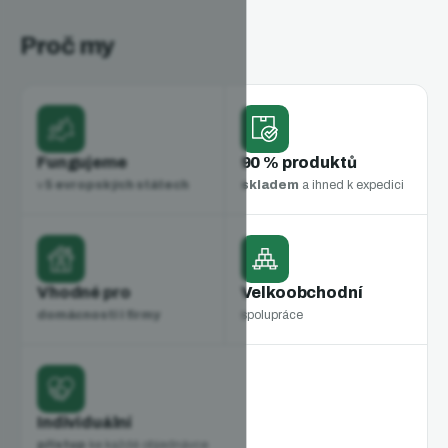
Proč my
Fungujeme
90 % produktů
v
5 evropských státech
skladem
a ihned k expedici
Vhodné pro
Velkoobchodní
domácnosti i firmy
spolupráce
Individuální
přístup
ke každé objednávce