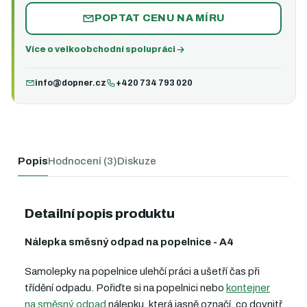
POPTAT CENU NA MÍRU
Více o velkoobchodní spolupráci
info@dopner.cz
+420 734 793 020
Popis
Hodnocení (3)
Diskuze
Detailní popis produktu
Nálepka směsný odpad na popelnice - A4
Samolepky na popelnice ulehčí práci a ušetří čas při
třídění odpadu. Pořiďte si na popelnici nebo
kontejner
na směsný odpad
nálepku, která jasně označí, co dovnitř