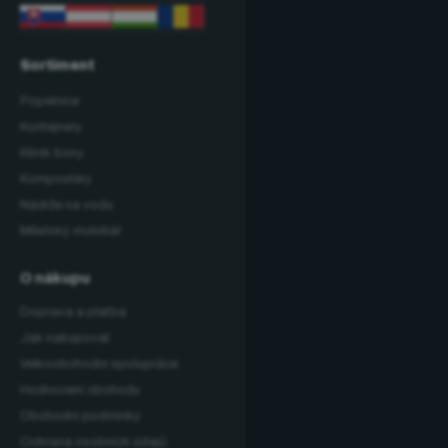
Sortiment
Popelnice
Kontejnery
Klinik boxy
Kompostéry
Nádrže na vodu
Městský mobiliář
O nákupu
Doprava a platba
Jak nakupovat
Velkoobchodní spolupráce
Hodnocení obchodu
Obchodní podmínky
Ochrana osobních údajů