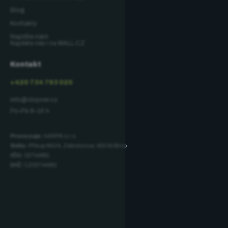
Blog
Kontakty
Napište nám
Najdete nás i na MALL.CZ
Kontakt
+420 734 793 020
info@dopner.cz
Po–Pá 8–16 h
Provozuje:
HARPA s.r.o.
Sídlo:
Příkop 843/4, Zábrdovice, 602 00 Brno
IČO:
02744881
DIČ:
CZ02744881