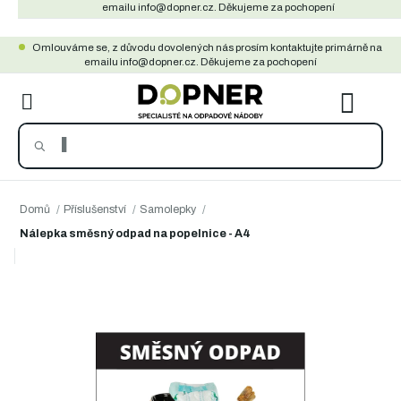
Přejít
emailu info@dopner.cz. Děkujeme za pochopení
na
Omlouváme se, z důvodu dovolených nás prosím kontaktujte primárně na
obsah
emailu info@dopner.cz. Děkujeme za pochopení
NÁKU
KOŠÍ
Domů
/
Příslušenství
/
Samolepky
/
Nálepka směsný odpad na popelnice - A4