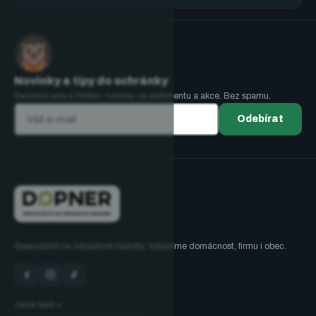
Novinky a tipy do schránky
Sezónní rady k třídění, novinky ze sortimentu a akce. Bez spamu.
Odebírat
Specialisté na odpadové nádoby. Vybavíme domácnost, firmu i obec.
Jsme také v: