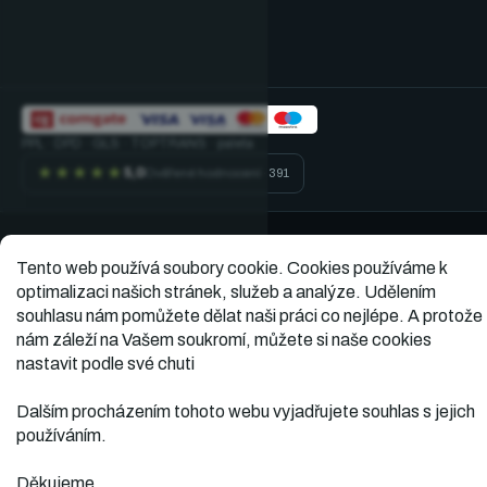
PPL · DPD · GLS · TOPTRANS · paleta
★★★★★
5,0
Ověřené hodnocení · 391
Vytvořil
Copyright 2026
Dopner.cz
. Všechna práva
Tento web používá soubory cookie.
Cookies používáme k
vyhrazena.
Shoptet
optimalizaci našich stránek, služeb a analýze. Udělením
souhlasu nám pomůžete dělat naši práci co nejlépe. A protože
nám záleží na Vašem soukromí, můžete si naše cookies
nastavit podle své chuti
Dalším procházením tohoto webu vyjadřujete souhlas s jejich
používáním.
Děkujeme