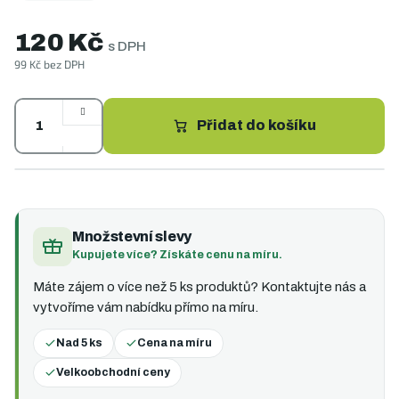
120 Kč
s DPH
99 Kč bez DPH
Měrná
cena:
Přidat do košíku
Množstevní slevy
Kupujete více? Získáte cenu na míru.
Máte zájem o více než 5 ks produktů? Kontaktujte nás a
vytvoříme vám nabídku přímo na míru.
Nad 5 ks
Cena na míru
Velkoobchodní ceny