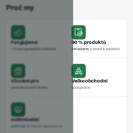
Proč my
Fungujeme
90 % produktů
v
5 evropských státech
skladem
a ihned k expedici
Vhodné pro
Velkoobchodní
domácnosti i firmy
spolupráce
Individuální
přístup
ke každé objednávce