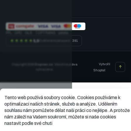
PPL · DPD · GLS · TOPTRANS · paleta
★★★★★
5,0
Ověřené hodnocení · 391
Vytvořil
Copyright 2026
Dopner.cz
. Všechna práva
vyhrazena.
Shoptet
Tento web používá soubory cookie.
Cookies používáme k
optimalizaci našich stránek, služeb a analýze. Udělením
souhlasu nám pomůžete dělat naši práci co nejlépe. A protože
nám záleží na Vašem soukromí, můžete si naše cookies
nastavit podle své chuti