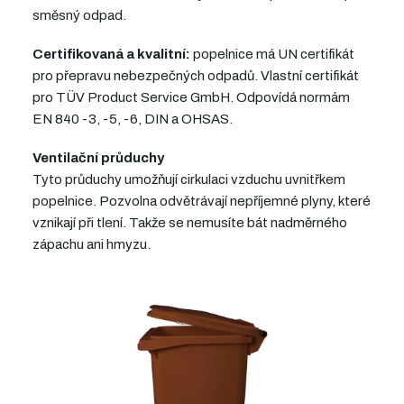
směsný odpad.
Certifikovaná a kvalitní:
popelnice má UN certifikát
pro přepravu nebezpečných odpadů. Vlastní certifikát
pro TÜV Product Service GmbH.
Odpovídá normám
EN 840 -3, -5, -6, DIN a OHSAS.
Ventilační průduchy
Tyto průduchy umožňují cirkulaci vzduchu uvnitřkem
popelnice. Pozvolna odvětrávají nepříjemné plyny, které
vznikají při tlení. Takže se nemusíte bát nadměrného
zápachu
ani hmyzu
.