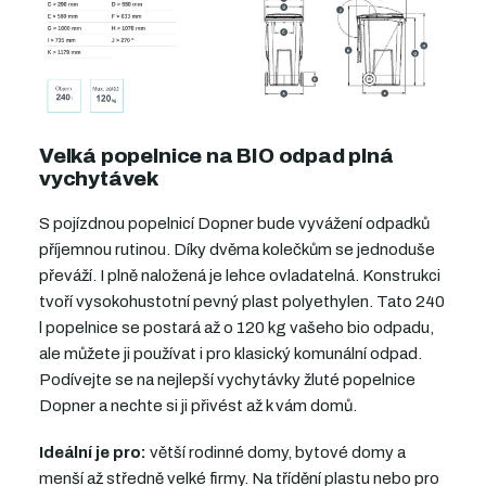
Velká popelnice na BIO odpad plná
vychytávek
S pojízdnou popelnicí Dopner bude vyvážení odpadků
příjemnou rutinou. Díky dvěma kolečkům se jednoduše
převáží. I plně naložená je lehce ovladatelná. Konstrukci
tvoří vysokohustotní pevný plast polyethylen. Tato 240
l popelnice se postará až o 120 kg vašeho bio odpadu,
ale můžete ji používat i pro klasický komunální odpad.
Podívejte se na nejlepší vychytávky žluté popelnice
Dopner a nechte si ji přivést až k vám domů.
Ideální je pro:
větší rodinné domy, bytové domy a
menší až středně velké firmy. Na třídění plastu nebo pro