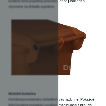
budete chtít popelnici převést, lehce ji nakloníte,
chytnete za držadlo a jedete.
Mobilní kolečka
Kombinace koleček s držadlem vás nadchne. Pokaždé
když budete popelnici vyvážet, manipulace s ní bude