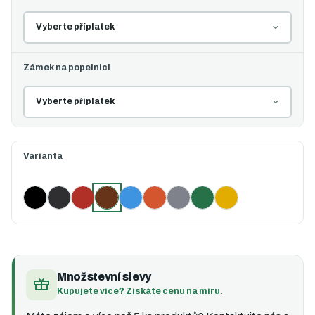
Zámek na popelnici
Varianta
Černá
Černá s oranžovým víkem
Červená
Hnědá (vybráno)
Modrá
Oranžová
Šedá
Zelená
Žlutá
Množstevní slevy
Kupujete více? Získáte cenu na míru.