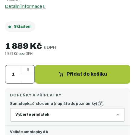
5
Detailní informace
hvězdiček.
Skladem
1 889 Kč
s DPH
1 561 Kč
bez DPH
Měrná
cena:
Přidat do košíku
?
Samolepka číslo domu (napište do poznámky)
Velké samolepky A4