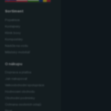
Sortiment
Popelnice
Kontejnery
Klinik boxy
Kompostéry
Nádrže na vodu
Městský mobiliář
O nákupu
Doprava a platba
Jak nakupovat
Velkoobchodní spolupráce
Hodnocení obchodu
Obchodní podmínky
Ochrana osobních údajů