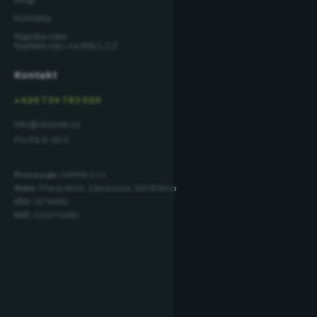
Blog
Kontakty
Napište nám
Najdete nás i na MALL.CZ
Kontakt
+420 734 793 020
info@dopner.cz
Po–Pá 8–16 h
Provozuje:
HARPA s.r.o.
Sídlo:
Příkop 843/4, Zábrdovice, 602 00 Brno
IČO:
02744881
DIČ:
CZ02744881