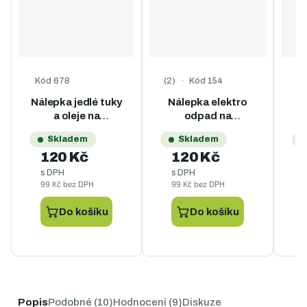
Kód
678
Kód
154
Průměrné hodnocení produktu je
Prů
Nálepka jedlé tuky
Nálepka elektro
N
a oleje na
odpad na
popelnice - A4
popelnice - A4
Skladem
Skladem
120 Kč
120 Kč
s DPH
s DPH
99 Kč bez DPH
99 Kč bez DPH
1
Do košíku
Do košíku
Popis
Podobné (10)
Hodnocení (9)
Diskuze