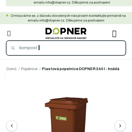
Přejít
emailu info@dopner.cz. Děkujeme za pochopení
na
Omlouváme se, z důvodu dovolených nás prosím kontaktujte primárně na
obsah
emailu info@dopner.cz. Děkujeme za pochopení
NÁKU
KOŠÍ
Domů
/
Popelnice
/
Plastová popelnice DOPNER 240 l - hnědá