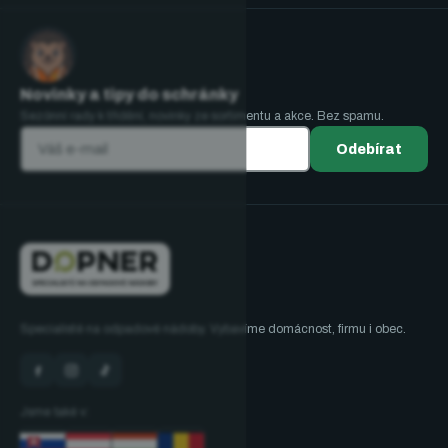
Novinky a tipy do schránky
Sezónní rady k třídění, novinky ze sortimentu a akce. Bez spamu.
Odebírat
Specialisté na odpadové nádoby. Vybavíme domácnost, firmu i obec.
Jsme také v: