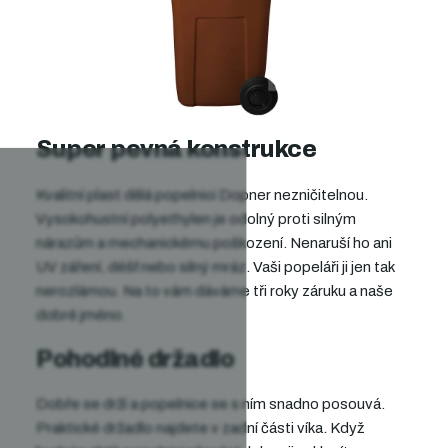
Super pevná konstrukce
Kvalitní plast dělá popelnici Dopner nezničitelnou.
Vysokohustní polyethylen je odolný proti silným
nárazům a mechanickému poškození. Nenaruší ho ani
UV záření, déšť nebo silný mráz. Vaši popeláři ji jen tak
nerozlámou. Na to vám dáváme tři roky záruku a naše
dobré jméno.
Pohodlné držadlo
Dobře se drží a popelnice se s ním snadno posouvá.
Praktické držadlo najdete v zadní části víka. Když