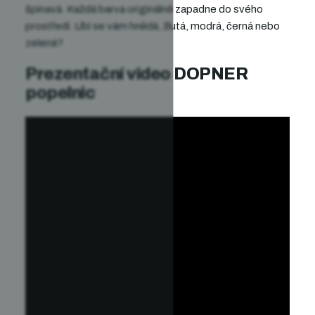
špinavá. Každá barva originálně zapadne do svého
prostředí. Líbí se vám hnědá, žlutá, modrá, černá nebo
zelená?
Prezentační video DOPNER
popelnic