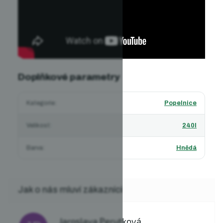
Doplňkové parametry
Kategorie
:
Popelnice
Velikost
:
240l
Barva
:
Hnědá
Jaroslava Perutková