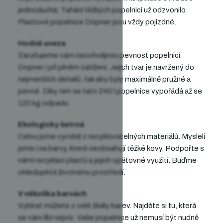
jednoduchá. Tahání těžkých popelnicí už odzvonilo.
Plastové popelnice Dopner jsou vždy pojízdné.
Hodně uveze
Zaručujeme vám neochvějnou pevnost popelnicí
Dopner i při plném zatížení. Jejich tvar je navržený do
nejmenších detailů, tak aby byly maximálně pružné a
pevné. Díky nim se tato 240 l popelnice vypořádá až se
120 kg odpadu.
Ekologicky šetrná
Celou jsme vyrobili z recyklovatelných materiálů. Mysleli
jsme i na barvy, které neobsahují těžké kovy. Podpořte s
námi recyklaci plastů a jejich opětovné využití. Buďme
ohleduplní k životnímu prostředí.
V několika barvách
Vybírat můžete z celé škály barev. Najděte si tu, která
se vám líbí nejvíc. Vaše popelnice už nemusí být nudně