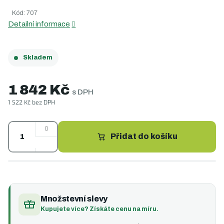
5,0
Kód:
707
z
5
Detailní informace
hvězdiček.
Skladem
1 842 Kč
s DPH
1 522 Kč bez DPH
Měrná
cena:
Přidat do košíku
Množstevní slevy
Kupujete více? Získáte cenu na míru.