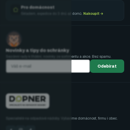
Pro domácnost
Skladem, expedice do 3 dnů až domů.
Nakoupit →
Novinky a tipy do schránky
Sezónní rady k třídění, novinky ze sortimentu a akce. Bez spamu.
Odebírat
Specialisté na odpadové nádoby. Vybavíme domácnost, firmu i obec.