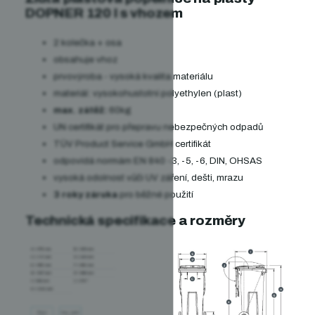
DOPNER 120 l s vhozem
2 kolečka + osa
obsahuje vhoz
prvovýroba - vysoká kvalita materiálu
materiál: vysokohustotní polyethylen (plast)
max. zátěž:
60kg
UN certifikát pro přepravu nebezpečných odpadů
TÜV Product Service GmbH certifikát
odpovídá normám EN 840 -3, -5, -6, DIN, OHSAS
vysoká odolnost vůči UV záření, dešti, mrazu
3 roky záruka
pro běžné použití
Technická specifikace a rozměry