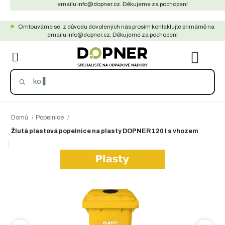
Přejít
emailu info@dopner.cz. Děkujeme za pochopení
na
Omlouváme se, z důvodu dovolených nás prosím kontaktujte primárně na
obsah
emailu info@dopner.cz. Děkujeme za pochopení
NÁKU
KOŠÍ
Domů
/
Popelnice
/
Žlutá plastová popelnice na plasty DOPNER 120 l s vhozem