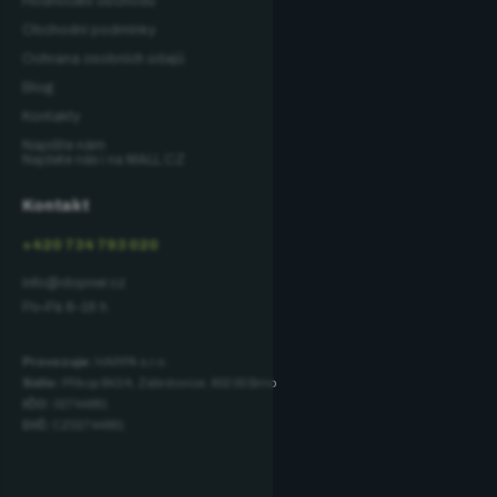
Hodnocení obchodu
Obchodní podmínky
Ochrana osobních údajů
Blog
Kontakty
Napište nám
Najdete nás i na MALL.CZ
Kontakt
+420 734 793 020
info@dopner.cz
Po–Pá 8–16 h
Provozuje:
HARPA s.r.o.
Sídlo:
Příkop 843/4, Zábrdovice, 602 00 Brno
IČO:
02744881
DIČ:
CZ02744881