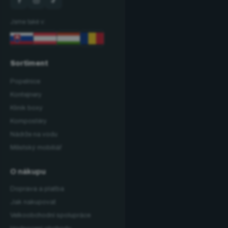
Jsme také v:
Sortiment
Popelnice
Kontejnery
Klinik boxy
Kompostéry
Nádrže na vodu
Městský mobiliář
O nákupu
Doprava a platba
Jak nakupovat
Velkoobchodní spolupráce