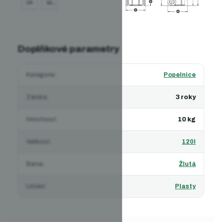
Doplňkové parametry
Kategorie
:
Popelnice
Záruka
:
3 roky
Hmotnost
:
10 kg
Velikost
:
120l
Barva
:
Žlutá
Určení
:
Plasty