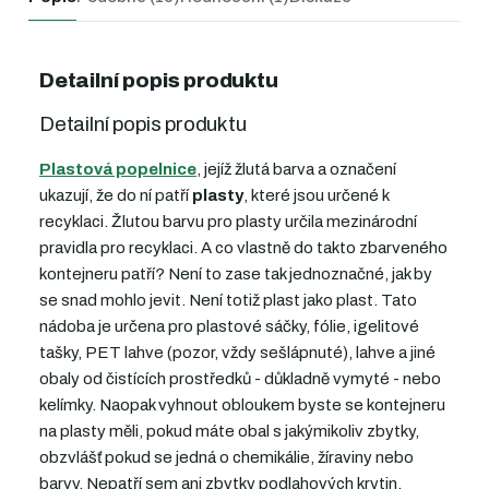
Detailní popis produktu
Detailní popis produktu
Plastová popelnice
, jejíž žlutá barva a označení
ukazují, že do ní patří
plasty
, které jsou určené k
recyklaci.
Žlutou barvu pro plasty určila mezinárodní
pravidla pro recyklaci. A co vlastně do takto zbarveného
kontejneru patří? Není to zase tak jednoznačné, jak by
se snad mohlo jevit. Není totiž plast jako plast. Tato
nádoba je určena pro plastové sáčky, fólie, igelitové
tašky, PET lahve (pozor, vždy sešlápnuté), lahve a jiné
obaly od čistících prostředků - důkladně vymyté - nebo
kelímky. Naopak vyhnout obloukem byste se kontejneru
na plasty měli, pokud máte obal s jakýmikoliv zbytky,
obzvlášť pokud se jedná o chemikálie, žíraviny nebo
barvy. Nepatří sem ani zbytky podlahových krytin.