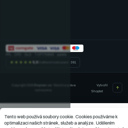
PPL · DPD · GLS · TOPTRANS · paleta
★★★★★
5,0
Ověřené hodnocení · 391
Vytvořil
Copyright 2026
Dopner.cz
. Všechna práva
vyhrazena.
Shoptet
Tento web používá soubory cookie.
Cookies používáme k
optimalizaci našich stránek, služeb a analýze. Udělením