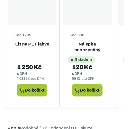
Kód
1789
Kód
680
K
Lis na PET lahve
Nálepka
N
nebezpečný
odpad na
Skladem
popelnice - A4
1 250 Kč
120 Kč
s DPH
s DPH
1 033 Kč bez DPH
99 Kč bez DPH
9
Do košíku
Do košíku
Popis
Podobné (10)
Hodnocení (1)
Diskuze