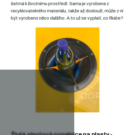
šetrná k životnímu prostředí. Sama je vyrobena z
recyklovatelného materiálu, takže až doslouží, může z ní
být vyrobeno něco dalšího. A to už se vyplatí, co říkáte?
Žlutá plastová popelnice na plasty -