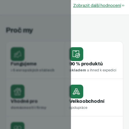
Zobrazit další hodnocení
Proč my
Fungujeme
90 % produktů
v
5 evropských státech
skladem
a ihned k expedici
Vhodné pro
Velkoobchodní
domácnosti i firmy
spolupráce