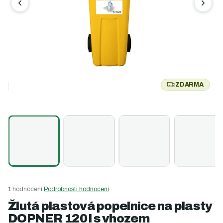
ZDARMA
Z
D
A
R
M
A
Průměrné
1 hodnocení
Podrobnosti hodnocení
hodnocení
Žlutá plastová popelnice na plasty
produktu
DOPNER 120 l s vhozem
je