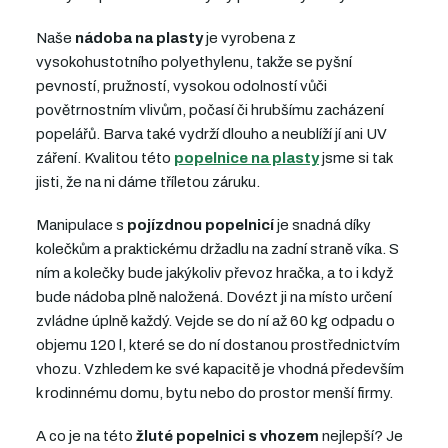
Naše
nádoba na plasty
je vyrobena z
vysokohustotního polyethylenu, takže se pyšní
pevností, pružností, vysokou odolností vůči
povětrnostním vlivům, počasí či hrubšímu zacházení
popelářů. Barva také vydrží dlouho a neublíží jí ani UV
záření. Kvalitou této
popelnice na plasty
jsme si tak
jisti, že na ni dáme tříletou záruku.
Manipulace s
pojízdnou popelnicí
je snadná díky
kolečkům a praktickému držadlu na zadní straně víka. S
ním a kolečky bude jakýkoliv převoz hračka, a to i když
bude nádoba plně naložená. Dovézt ji na místo určení
zvládne úplně každý. Vejde se do ní až 60 kg odpadu o
objemu 120 l, které se do ní dostanou prostřednictvím
vhozu. Vzhledem ke své kapacitě je vhodná především
k rodinnému domu, bytu nebo do prostor menší firmy.
A co je na této
žluté popelnici s vhozem
nejlepší? Je