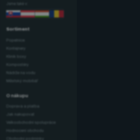
Jsme také v:
Sortiment
Popelnice
Kontejnery
Klinik boxy
Kompostéry
Nádrže na vodu
Městský mobiliář
O nákupu
Doprava a platba
Jak nakupovat
Velkoobchodní spolupráce
Hodnocení obchodu
Obchodní podmínky