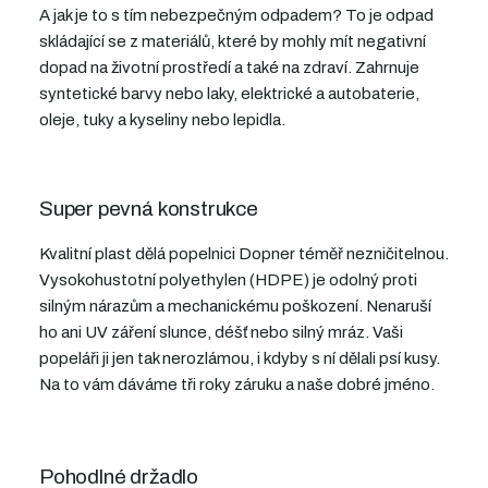
A jak je to s tím nebezpečným odpadem? To je odpad
skládající se z materiálů, které by mohly mít negativní
dopad na životní prostředí a také na zdraví. Zahrnuje
syntetické barvy nebo laky, elektrické a autobaterie,
oleje, tuky a kyseliny nebo lepidla.
Super pevná konstrukce
Kvalitní plast dělá popelnici Dopner téměř nezničitelnou.
Vysokohustotní polyethylen (HDPE) je odolný proti
silným nárazům a mechanickému poškození. Nenaruší
ho ani UV záření slunce, déšť nebo silný mráz. Vaši
popeláři ji jen tak nerozlámou,
i kdyby s ní dělali psí kusy.
Na to vám dáváme tři roky záruku a naše dobré jméno.
Pohodlné držadlo