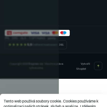
PPL · DPD · GLS · TOPTRANS · paleta
★★★★★
5,0
Ověřené hodnocení · 391
Vytvořil
Copyright 2026
Dopner.cz
. Všechna práva
vyhrazena.
Shoptet
Tento web používá soubory cookie.
Cookies používáme k
optimalizaci našich stránek, služeb a analýze. Udělením