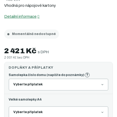
5
Vhodná pro nápojové kartony
hvězdiček.
Detailní informace
Momentálně nedostupné
2 421 Kč
s DPH
2 001 Kč
bez DPH
Měrná
cena:
?
Samolepka číslo domu (napište do poznámky)
Velké samolepky A4