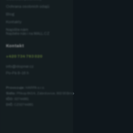
Ochrana osobních údajů
Blog
Kontakty
Napište nám
Najdete nás i na MALL.CZ
Kontakt
+420 734 793 020
info@dopner.cz
Po–Pá 8–16 h
Provozuje:
HARPA s.r.o.
Sídlo:
Příkop 843/4, Zábrdovice, 602 00 Brno
IČO:
02744881
DIČ:
CZ02744881