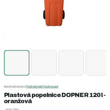
Průměrné
Neohodnoceno
Podrobnosti hodnocení
hodnocení
Plastová popelnice DOPNER 120 l -
produktu
oranžová
je
0,0
Kód:
264
z