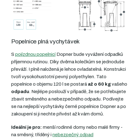
Popelnice plná vychytávek
S
pojízdnou popelnicí
Dopner bude vyvážení odpadků
příjemnou rutinou. Díky dvěma kolečkům se jednoduše
převáží. I plně naložená je lehce ovladatelná. Konstrukci
tvoří vysokohustotní pevný polyethylen. Tato
popelnice
o objemu 120 l
se postará
až o 60 kg
vašeho
odpadu
.
Nejlépe poslouží v případě, že se potřebujete
zbavit směsného a nebezpečného odpadu
. Podívejte
se na nejlepší vychytávky černé popelnice Dopner a
po
zakoupení
si ji nechte přivést až k vám domů.
Ideální je pro:
menší rodinné domy nebo malé firmy -
na směsný, tříděný i
nebezpečný odpad