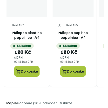
Kód
157
Kód
155
Průměrné hodnocení produktu je
Prů
Nálepka plast na
Nálepka papír na
N
popelnice - A4
popelnice - A4
Skladem
Skladem
120 Kč
120 Kč
s DPH
s DPH
99 Kč bez DPH
99 Kč bez DPH
9
Do košíku
Do košíku
Popis
Podobné (10)
Hodnocení
Diskuze