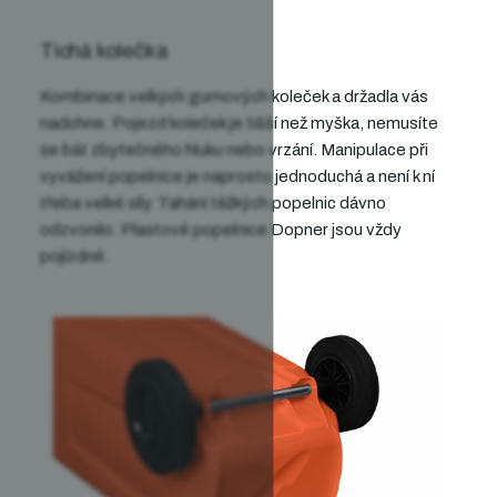
Tichá kolečka
Kombinace velkých gumových koleček
a držadla
vás
nadchne.
Pojezd koleček je tišší než myška, nemusíte
se bát zbytečného hluku nebo vrzání
.
Manipulace při
vyvážení popelnice je naprosto jednoduchá a není k ní
třeba velké síly
. Tahání těžkých popelnic
dávno
odzvonilo. Plastové popelnice Dopner jsou vždy
pojízdné.