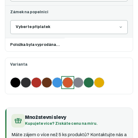
Zámek na popelnici
Položka byla vyprodána…
Varianta
Černá
Černá s oranžovým víkem
Červená
Hnědá
Modrá
Oranžová (vybráno)
Šedá
Zelená
Žlutá
Množstevní slevy
Kupujete více? Získáte cenu na míru.
Máte zájem o více než 5 ks produktů? Kontaktujte nás a