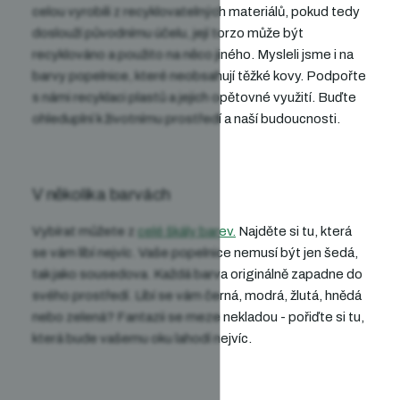
celou vyrobili z recyklovatelných materiálů,
pokud tedy
doslouží původnímu účelu, její torzo může být
recyklováno a použito na něco jiného
. Mysleli jsme i na
barvy
popelnice
, které neobsahují těžké kovy. Podpořte
s námi recyklaci plastů a jejich opětovné využití. Buďte
ohleduplní k životnímu prostředí a naší budoucnosti.
V několika barvách
Vybírat můžete z
celé škály barev.
Najděte si tu, která
se vám líbí nejvíc. Vaše popelnice nemusí být jen šedá,
tak jako sousedova. Každá barva originálně zapadne do
svého prostředí. Líbí se vám černá, modrá, žlutá, hnědá
nebo zelená?
Fantazii se meze nekladou - pořiďte si tu,
která bude vašemu oku lahodí nejvíc.