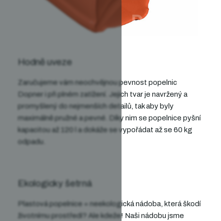
Hodně uveze
Zaručujeme vám neochvějnou pevnost popelnic
Dopner i při plném zatížení. Jejich tvar je navržený
a
promyšlený
do nejmenších detailů, tak aby byly
maximálně pružné a pevné. Díky nim
se popelnice pyšní
kapacitou až 120 l a dokáže se vypořádat
až se 60 kg
odpadu.
Ekologicky šetrná
Plastová popelnice = neekologická nádoba, která škodí
životnímu prostředí? Ale kdeže! Naši nádobu
jsme