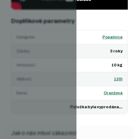
Doplňkové parametry
Kategorie
:
Popelnice
Záruka
:
3 roky
Hmotnost
:
10 kg
Velikost
:
120l
Barva
:
Oranžová
Položka byla vyprodána…