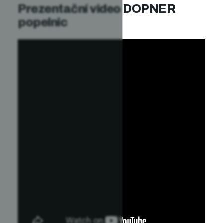
Prezentační video DOPNER
popelnic