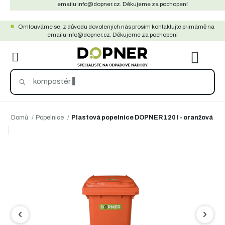
Přejít
emailu info@dopner.cz. Děkujeme za pochopení
na
Omlouváme se, z důvodu dovolených nás prosím kontaktujte primárně na
obsah
emailu info@dopner.cz. Děkujeme za pochopení
NÁKU
KOŠÍ
Domů
/
Popelnice
/
Plastová popelnice DOPNER 120 l - oranžová