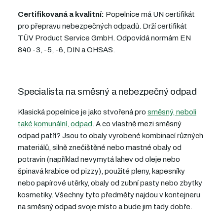
Certifikovaná a kvalitní:
Popelnice má UN certifikát
pro přepravu nebezpečných odpadů. Drží certifikát
TÜV Product Service GmbH. Odpovídá normám EN
840 -3, -5, -6, DIN a OHSAS.
Specialista na směsný a nebezpečný odpad
Klasická popelnice je jako stvořená pro
směsný, neboli
také komunální, odpad
. A co vlastně mezi směsný
odpad patří? Jsou to obaly vyrobené kombinací různých
materiálů, silně znečištěné nebo mastné obaly od
potravin (například nevymytá lahev od oleje nebo
špinavá krabice od pizzy), použité pleny, kapesníky
nebo papírové utěrky, obaly od zubní pasty nebo zbytky
kosmetiky. Všechny tyto předměty najdou v kontejneru
na směsný odpad svoje místo a bude jim tady dobře.