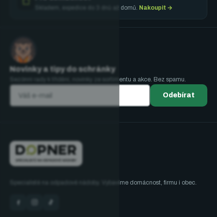
Skladem, expedice do 3 dnů až domů.
Nakoupit →
Novinky a tipy do schránky
Sezónní rady k třídění, novinky ze sortimentu a akce. Bez spamu.
Odebírat
Specialisté na odpadové nádoby. Vybavíme domácnost, firmu i obec.