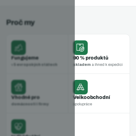
Proč my
Fungujeme
90 % produktů
v
5 evropských státech
skladem
a ihned k expedici
Vhodné pro
Velkoobchodní
domácnosti i firmy
spolupráce