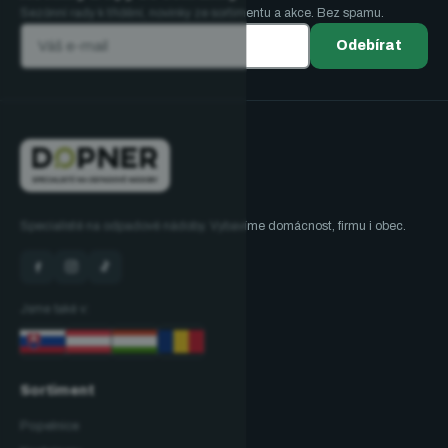
Sezónní rady k třídění, novinky ze sortimentu a akce. Bez spamu.
Odebírat
Specialisté na odpadové nádoby. Vybavíme domácnost, firmu i obec.
Jsme také v:
Sortiment
Popelnice