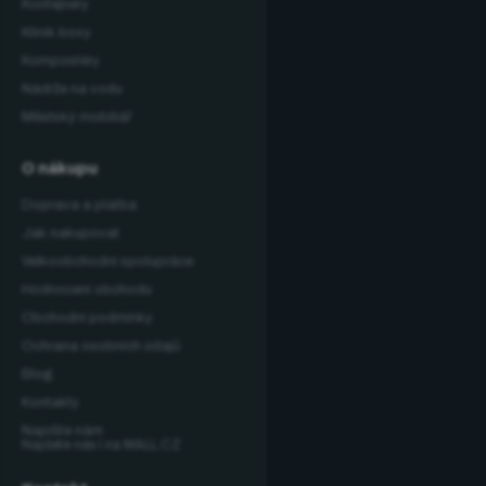
Kontejnery
Klinik boxy
Kompostéry
Nádrže na vodu
Městský mobiliář
O nákupu
Doprava a platba
Jak nakupovat
Velkoobchodní spolupráce
Hodnocení obchodu
Obchodní podmínky
Ochrana osobních údajů
Blog
Kontakty
Napište nám
Najdete nás i na MALL.CZ