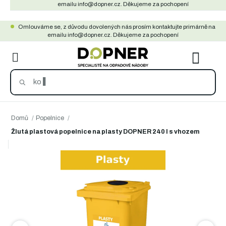
Přejít
emailu info@dopner.cz. Děkujeme za pochopení
na
Omlouváme se, z důvodu dovolených nás prosím kontaktujte primárně na
obsah
emailu info@dopner.cz. Děkujeme za pochopení
NÁKU
KOŠÍ
Domů
/
Popelnice
/
Žlutá plastová popelnice na plasty DOPNER 240 l s vhozem