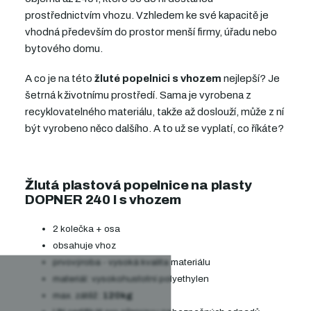
prostřednictvím vhozu. Vzhledem ke své kapacitě je
vhodná především do prostor menší firmy, úřadu nebo
bytového domu.
A co je na této
žluté popelnici s vhozem
nejlepší? Je
šetrná k životnímu prostředí. Sama je vyrobena z
recyklovatelného materiálu, takže až doslouží, může z ní
být vyrobeno něco dalšího. A to už se vyplatí, co říkáte?
Žlutá plastová popelnice na plasty
DOPNER 240 l s vhozem
2 kolečka + osa
obsahuje vhoz
prvovýroba - vysoká kvalita materiálu
materiál: vysokohustotní polyethylen
max. zátěž:
120kg