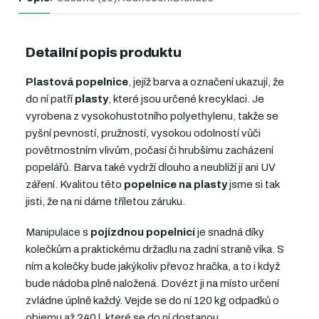
Detailní popis produktu
Plastová popelnice
, jejíž barva a označení ukazují, že
do ní patří
plasty
, které jsou určené k recyklaci. Je
vyrobena z vysokohustotního polyethylenu, takže se
pyšní pevností, pružností, vysokou odolností vůči
povětrnostním vlivům, počasí či hrubšímu zacházení
popelářů. Barva také vydrží dlouho a neublíží jí ani UV
záření. Kvalitou této
popelnice na plasty
jsme si tak
jisti, že na ni dáme tříletou záruku.
Manipulace s
pojízdnou popelnicí
je snadná díky
kolečkům a praktickému držadlu na zadní straně víka. S
ním a kolečky bude jakýkoliv převoz hračka, a to i když
bude nádoba plně naložená. Dovézt ji na místo určení
zvládne úplně každý. Vejde se do ní 120 kg odpadků o
objemu až 240 l, které se do ní dostanou