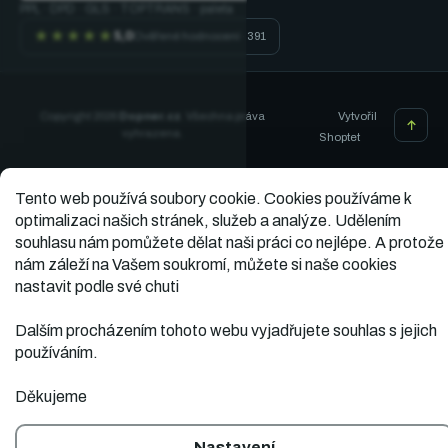
PPL · DPD · GLS · TOPTRANS · paleta
★★★★★
5,0
Ověřené hodnocení · 391
Vytvořil
Copyright 2026
Dopner.cz
. Všechna práva
vyhrazena.
Shoptet
Tento web používá soubory cookie.
Cookies používáme k
optimalizaci našich stránek, služeb a analýze. Udělením
souhlasu nám pomůžete dělat naši práci co nejlépe. A protože
nám záleží na Vašem soukromí, můžete si naše cookies
nastavit podle své chuti
Dalším procházením tohoto webu vyjadřujete souhlas s jejich
používáním.
Děkujeme
Nastavení