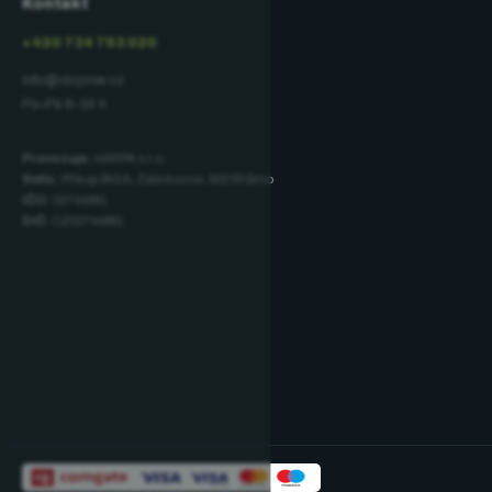
Kontakt
+420 734 793 020
info@dopner.cz
Po–Pá 8–16 h
Provozuje:
HARPA s.r.o.
Sídlo:
Příkop 843/4, Zábrdovice, 602 00 Brno
IČO:
02744881
DIČ:
CZ02744881