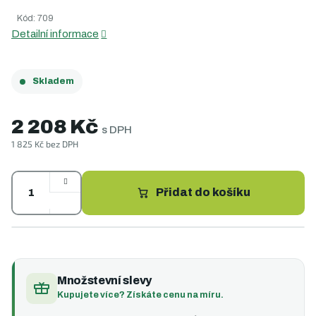
0,0
Kód:
709
z
5
Detailní informace
hvězdiček.
Skladem
2 208 Kč
s DPH
1 825 Kč bez DPH
Měrná
cena:
Přidat do košíku
Množstevní slevy
Kupujete více? Získáte cenu na míru.