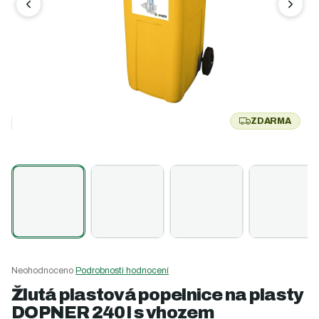
ZDARMA
Z
D
A
R
M
A
Průměrné
Neohodnoceno
Podrobnosti hodnocení
hodnocení
Žlutá plastová popelnice na plasty
produktu
DOPNER 240 l s vhozem
je