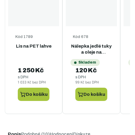
Kód
1789
Kód
678
K
Lis na PET lahve
Nálepka jedlé tuky
N
a oleje na
popelnice - A4
Skladem
1 250 Kč
120 Kč
s DPH
s DPH
1 033 Kč bez DPH
99 Kč bez DPH
9
Do košíku
Do košíku
Popis
Podobné (10)
Hodnocení
Diskuze