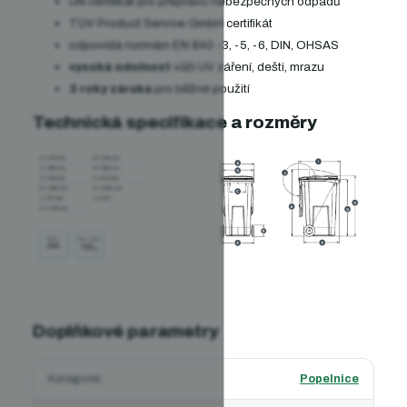
UN certifikát pro přepravu nebezpečných odpadů
TÜV Product Service GmbH certifikát
odpovídá normám EN 840 -3, -5, -6, DIN, OHSAS
vysoká odolnost
vůči UV záření, dešti, mrazu
3 roky záruka
pro běžné použití
Technická specifikace a rozměry
Doplňkové parametry
Kategorie
:
Popelnice