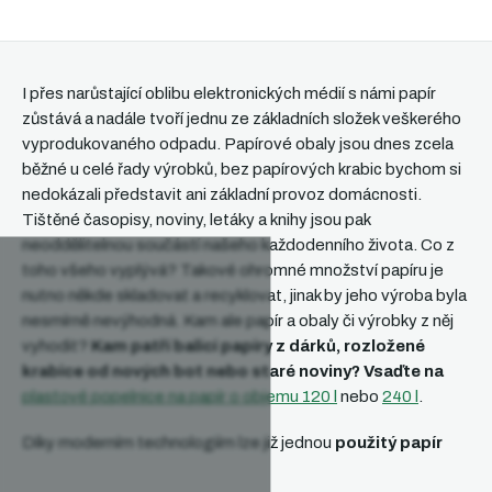
v
l
á
d
a
I přes narůstající oblibu elektronických médií s námi papír
c
zůstává a nadále tvoří jednu ze základních složek veškerého
í
vyprodukovaného odpadu. Papírové obaly jsou dnes zcela
p
běžné u celé řady výrobků, bez papírových krabic bychom si
r
nedokázali představit ani základní provoz domácnosti.
v
Tištěné časopisy, noviny, letáky a knihy jsou pak
k
neoddělitelnou součástí našeho každodenního života. Co z
y
toho všeho vyplývá? Takové ohromné množství papíru je
v
nutno někde skladovat a recyklovat, jinak by jeho výroba byla
ý
nesmírně nevýhodná. Kam ale papír a obaly či výrobky z něj
p
vyhodit?
Kam patří balicí papíry z dárků, rozložené
i
s
krabice od nových bot nebo staré noviny? Vsaďte na
u
plastové popelnice na papír o objemu 120 l
nebo
240 l
.
Díky moderním technologiím lze již jednou
použitý papír
znovu zpracovat
a použít jako materiál pro další výrobky.