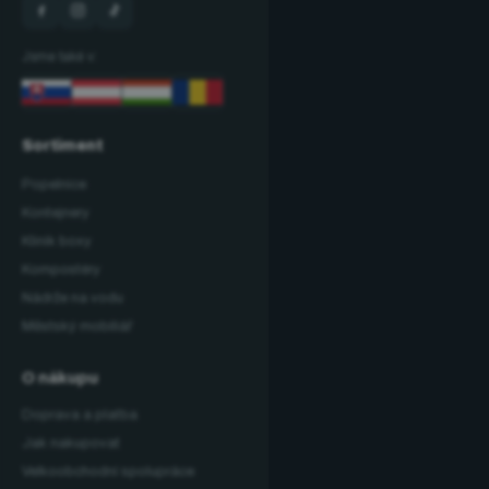
Jsme také v:
Sortiment
Popelnice
Kontejnery
Klinik boxy
Kompostéry
Nádrže na vodu
Městský mobiliář
O nákupu
Doprava a platba
Jak nakupovat
Velkoobchodní spolupráce