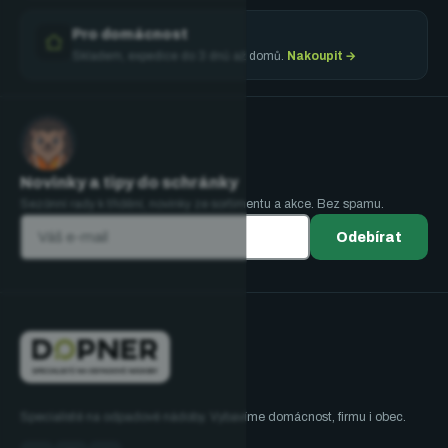
Pro domácnost
Skladem, expedice do 3 dnů až domů.
Nakoupit →
Novinky a tipy do schránky
Sezónní rady k třídění, novinky ze sortimentu a akce. Bez spamu.
Odebírat
Specialisté na odpadové nádoby. Vybavíme domácnost, firmu i obec.