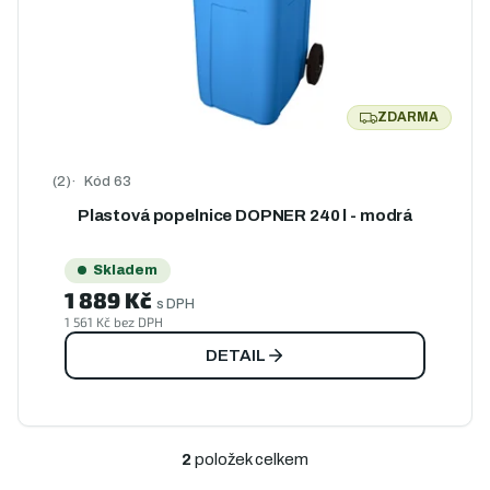
ZDARMA
ZDARMA
Kód
63
Průměrné hodnocení produktu je 5,0 z 5 hvězdiček.
Plastová popelnice DOPNER 240 l - modrá
Skladem
1 889 Kč
s DPH
1 561 Kč bez DPH
DETAIL
2
položek celkem
O