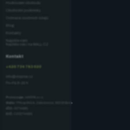
Hodnocení obchodu
Obchodní podmínky
Ochrana osobních údajů
Blog
Kontakty
Napište nám
Najdete nás i na MALL.CZ
Kontakt
+420 734 793 020
info@dopner.cz
Po–Pá 8–16 h
Provozuje:
HARPA s.r.o.
Sídlo:
Příkop 843/4, Zábrdovice, 602 00 Brno
IČO:
02744881
DIČ:
CZ02744881