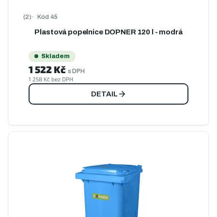
t
ů
ů
Kód
45
Průměrné hodnocení produktu je 5,0 z 5 hvězdiček.
Plastová popelnice DOPNER 120 l - modrá
Skladem
1 522 Kč
s DPH
1 258 Kč bez DPH
DETAIL