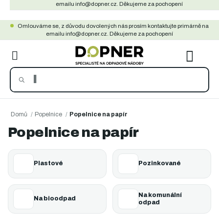
Přejít
emailu info@dopner.cz. Děkujeme za pochopení
na
Omlouváme se, z důvodu dovolených nás prosím kontaktujte primárně na
obsah
emailu info@dopner.cz. Děkujeme za pochopení
NÁKU
KOŠÍ
Domů
/
Popelnice
/
Popelnice na papír
Popelnice na papír
Plastové
Pozinkované
Na komunální
Na bioodpad
odpad