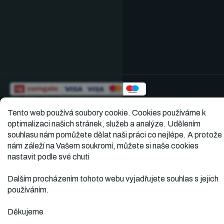
PPL · DPD · GLS · TOPTRANS · paleta
Tento web používá soubory cookie.
Cookies používáme k
★★★★★
5,0
Ověřené hodnocení · 391
optimalizaci našich stránek, služeb a analýze. Udělením
souhlasu nám pomůžete dělat naši práci co nejlépe. A protože
nám záleží na Vašem soukromí, můžete si naše cookies
Vytvořil
Copyright 2026
Dopner.cz
. Všechna práva
nastavit podle své chuti
vyhrazena.
Shoptet
Dalším procházením tohoto webu vyjadřujete souhlas s jejich
používáním.
Děkujeme