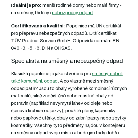
Ideální je pro:
menší rodinné domy nebo malé firmy -
na směsný, tříděný i
nebezpečný odpad
Certifikovaná a kvalitní:
Popelnice má UN certifikát
pro přepravu nebezpečných odpadů. Drží certifikát
TÜV Product Service GmbH. Odpovídá normám EN
840 -3, -5, -6, DIN a OHSAS.
Specialista na směsný a nebezpečný odpad
Klasická popelnice je jako stvořená pro
směsný, neboli
také komunální, odpad
. A co vlastně mezi směsný
odpad patří? Jsou to obaly vyrobené kombinací různých
materiálů, silně znečištěné nebo mastné obaly od
potravin (například nevymytá lahev od oleje nebo
špinavá krabice od pizzy), použité pleny, kapesníky
nebo papírové utěrky, obaly od zubní pasty nebo zbytky
kosmetiky. Všechny tyto předměty najdou v kontejneru
na směsný odpad svoje místo a bude jim tady dobře.