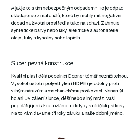
A jak je to s tím nebezpečným odpadem? To je odpad
skládající se z materiálů, které by mohly mít negativní
dopad na životní prostředí a také na zdraví. Zahrnuje
syntetické barvy nebo laky, elektrické a autobaterie,
oleje, tuky a kyseliny nebo lepidla.
Super pevná konstrukce
Kvalitní plast dělá popelnici Dopner téměř nezničitelnou.
Vysokohustotní polyethylen (HDPE) je odolný proti
silným nárazům a mechanickému poškození. Nenaruší
ho ani UV záření slunce, déšť nebo silný mráz. Vaši
popeláři ji jen tak nerozlámou,
i kdyby s ní dělali psí kusy.
Na to vám dáváme tři roky záruku a naše dobré jméno.