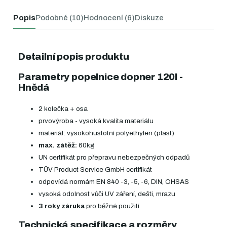
Popis
Podobné (10)
Hodnocení (6)
Diskuze
Detailní popis produktu
Parametry popelnice dopner 120l -
Hnědá
2 kolečka + osa
prvovýroba - vysoká kvalita materiálu
materiál: vysokohustotní polyethylen (plast)
max. zátěž:
60kg
UN certifikát pro přepravu nebezpečných odpadů
TÜV Product Service GmbH certifikát
odpovídá normám EN 840 -3, -5, -6, DIN, OHSAS
vysoká odolnost vůči UV záření, dešti, mrazu
3 roky záruka
pro běžné použití
Technická specifikace a rozměry