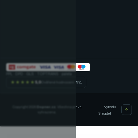
PPL · DPD · GLS · TOPTRANS · paleta
★★★★★
5,0
Ověřené hodnocení · 391
Vytvořil
Copyright 2026
Dopner.cz
. Všechna práva
vyhrazena.
Shoptet