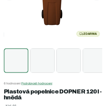
ZDARMA
Z
D
A
R
M
A
Průměrné
6 hodnocení
Podrobnosti hodnocení
hodnocení
Plastová popelnice DOPNER 120 l -
produktu
hnědá
je
4,3
Kód:
66
z