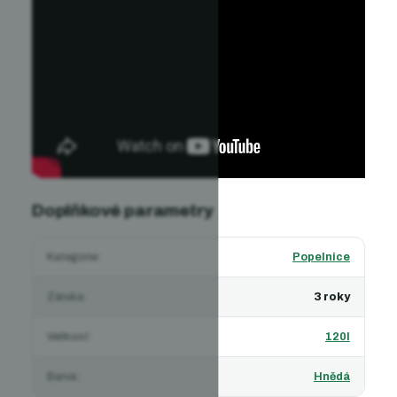
Doplňkové parametry
Kategorie
:
Popelnice
Záruka
:
3 roky
Velikost
:
120l
Barva
:
Hnědá