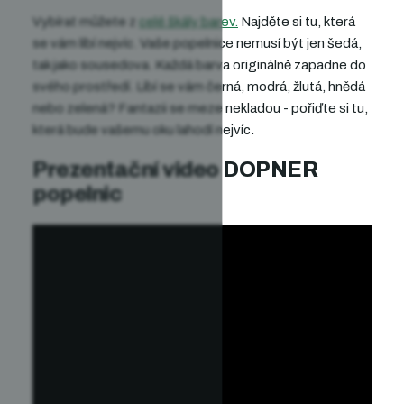
Vybírat můžete z
celé škály barev.
Najděte si tu, která
se vám líbí nejvíc. Vaše popelnice nemusí být jen šedá,
tak jako sousedova. Každá barva originálně zapadne do
svého prostředí. Líbí se vám černá, modrá, žlutá, hnědá
nebo zelená?
Fantazii se meze nekladou - pořiďte si tu,
která bude vašemu oku lahodí nejvíc.
Prezentační video DOPNER
popelnic