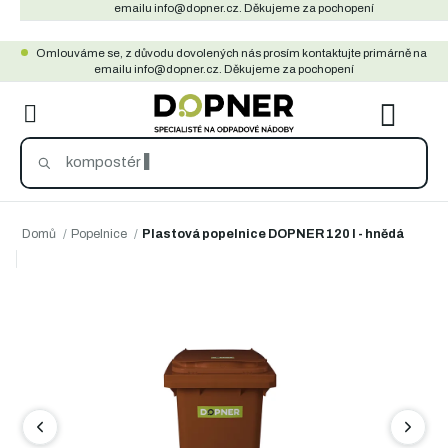
Přejít
emailu info@dopner.cz. Děkujeme za pochopení
na
Omlouváme se, z důvodu dovolených nás prosím kontaktujte primárně na
obsah
emailu info@dopner.cz. Děkujeme za pochopení
NÁKU
KOŠÍ
Domů
/
Popelnice
/
Plastová popelnice DOPNER 120 l - hnědá