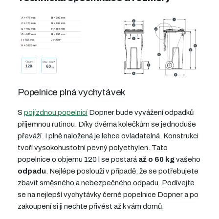
Popelnice plná vychytávek
S
pojízdnou popelnicí
Dopner bude vyvážení odpadků
příjemnou rutinou. Díky dvěma kolečkům se jednoduše
převáží. I plně naložená je lehce ovladatelná. Konstrukci
tvoří vysokohustotní pevný polyethylen. Tato
popelnice
o objemu 120 l
se postará
až o 60 kg
vašeho
odpadu
.
Nejlépe poslouží v případě, že se potřebujete
zbavit směsného a nebezpečného odpadu
. Podívejte
se na nejlepší vychytávky černé popelnice Dopner a
po
zakoupení
si ji nechte přivést až k vám domů.