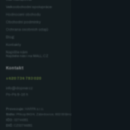
Velkoobchodní spolupráce
Hodnocení obchodu
Obchodní podmínky
Ochrana osobních údajů
Blog
Kontakty
Napište nám
Najdete nás i na MALL.CZ
Kontakt
+420 734 793 020
info@dopner.cz
Po–Pá 8–16 h
Provozuje:
HARPA s.r.o.
Sídlo:
Příkop 843/4, Zábrdovice, 602 00 Brno
IČO:
02744881
DIČ:
CZ02744881