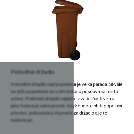
Pohodlné držadlo
Pohodlné držadlo naší popelnice je velká paráda.
Skvěle
se drží a popelnice se s ním snadno posouvá
na místo
určení.
Praktické držadlo najdete v zadní části víka
a
jeho funkce je velmi prostá.
Když budete chtít popelnici
převést, jednoduše ji chytnete za držadlo
a je to,
můžete jet.