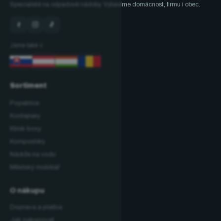
Specialisté na odpadové nádoby. Vybavíme domácnost, firmu i obec.
Jsme také v:
Sortiment
Popelnice
Kontejnery
Klinik boxy
Kompostéry
Nádrže na vodu
Městský mobiliář
O nákupu
Doprava a platba
Jak nakupovat