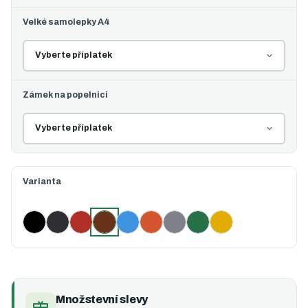
Velké samolepky A4
Zámek na popelnici
Varianta
Černá
Černá s oranžovým víkem
Červená
Hnědá (vybráno)
Modrá
Oranžová
Šedá
Zelená
Žlutá
Množstevní slevy