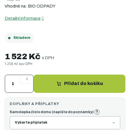
5
Vhodné na: BIO ODPADY
hvězdiček.
Detailní informace
Skladem
1 522 Kč
s DPH
1 258 Kč
bez DPH
Měrná
cena:
Přidat do košíku
?
Samolepka číslo domu (napište do poznámky)