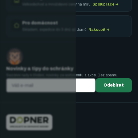
Velkoobchod a množstevní ceny na míru.
Spolupráce →
Pro domácnost
Skladem, expedice do 3 dnů až domů.
Nakoupit →
Novinky a tipy do schránky
Sezónní rady k třídění, novinky ze sortimentu a akce. Bez spamu.
Odebírat