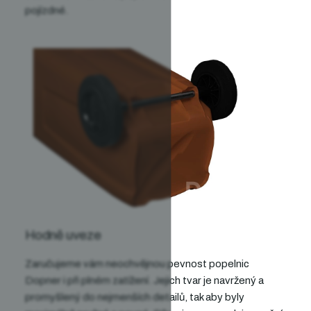
pojízdné.
Hodně uveze
Zaručujeme vám neochvějnou pevnost popelnic
Dopner i při plném zatížení. Jejich tvar je navržený
a
promyšlený
do nejmenších detailů, tak aby byly