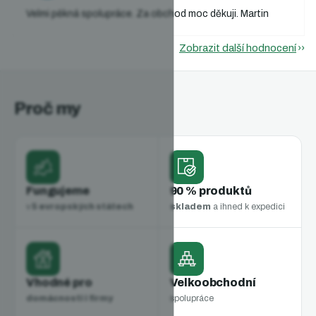
Velmi pěkná spolupráce. Za obchod moc děkuji. Martin
Zobrazit další hodnocení
Proč my
Fungujeme
90 % produktů
v
5 evropských státech
skladem
a ihned k expedici
Vhodné pro
Velkoobchodní
domácnosti i firmy
spolupráce