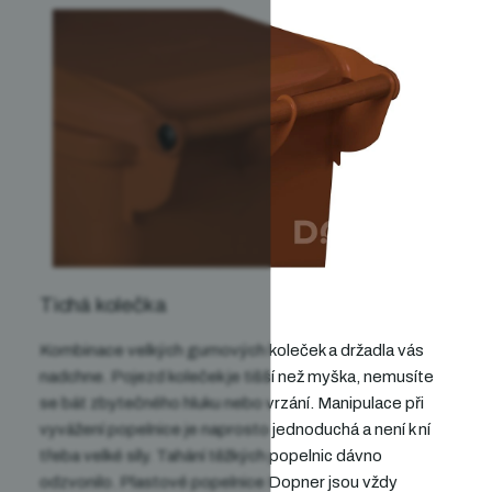
Tichá kolečka
Kombinace velkých gumových koleček
a držadla
vás
nadchne.
Pojezd koleček je tišší než myška, nemusíte
se bát zbytečného hluku nebo vrzání
.
Manipulace při
vyvážení popelnice je naprosto jednoduchá a není k ní
třeba velké síly
. Tahání těžkých popelnic
dávno
odzvonilo. Plastové popelnice Dopner jsou vždy