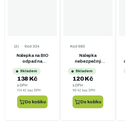
Kód
334
Kód
680
K
Průměrné hodnocení produktu je 5,0 z 5 hvězdiček.
Nálepka na BIO
Nálepka
N
odpad na
nebezpečný
ob
popelnice - A4
odpad na
Skladem
Skladem
popelnice - A4
138 Kč
120 Kč
s DPH
s DPH
114 Kč bez DPH
99 Kč bez DPH
9
Do košíku
Do košíku