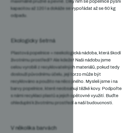
maximálně pružné a pevné. Díky nim
se popelnice pyšní
kapacitou až 120 l a dokáže se vypořádat
až se 60 kg
odpadu.
Ekologicky šetrná
Plastová popelnice = neekologická nádoba, která škodí
životnímu prostředí? Ale kdeže! Naši nádobu
jsme
celou vyrobili z recyklovatelných materiálů,
pokud tedy
doslouží původnímu účelu, její torzo může být
recyklováno a použito na něco jiného
. Mysleli jsme i na
barvy
popelnice
, které neobsahují těžké kovy. Podpořte
s námi recyklaci plastů a jejich opětovné využití. Buďte
ohleduplní k životnímu prostředí a naší budoucnosti.
V několika barvách