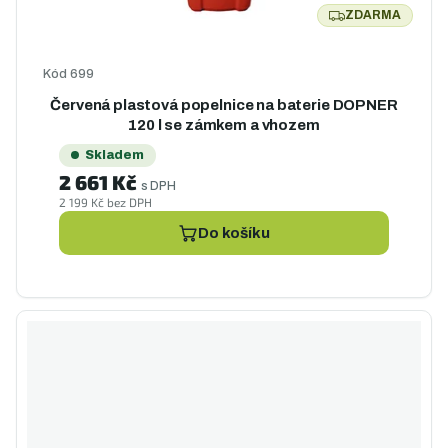
ZDARMA
ZDARMA
Kód
699
Červená plastová popelnice na baterie DOPNER
120 l se zámkem a vhozem
Skladem
2 661 Kč
s DPH
2 199 Kč bez DPH
Do košíku