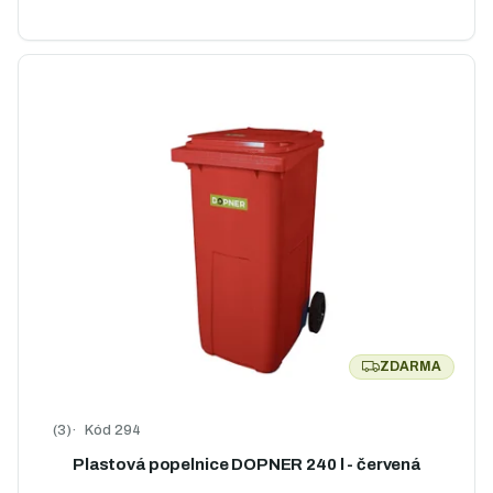
ZDARMA
ZDARMA
Kód
294
Průměrné hodnocení produktu je 5,0 z 5 hvězdiček.
Plastová popelnice DOPNER 240 l - červená