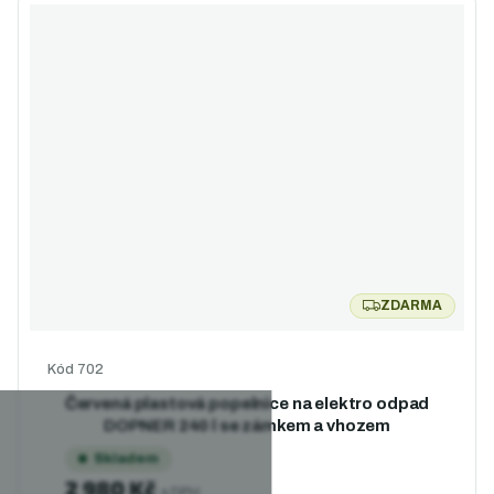
ZDARMA
ZDARMA
Kód
702
Červená plastová popelnice na elektro odpad
DOPNER 240 l se zámkem a vhozem
Skladem
2 980 Kč
s DPH