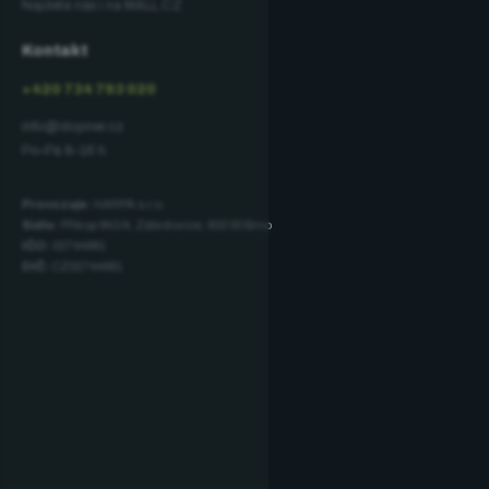
Najdete nás i na MALL.CZ
Kontakt
+420 734 793 020
info@dopner.cz
Po–Pá 8–16 h
Provozuje:
HARPA s.r.o.
Sídlo:
Příkop 843/4, Zábrdovice, 602 00 Brno
IČO:
02744881
DIČ:
CZ02744881