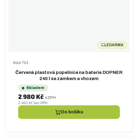
ZDARMA
ZDARMA
Kód
701
Červená plastová popelnice na baterie DOPNER
240 l se zámkem a vhozem
Skladem
2 980 Kč
s DPH
2 463 Kč bez DPH
Do košíku