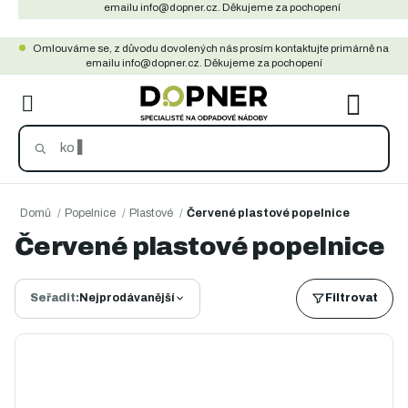
Přejít
emailu info@dopner.cz. Děkujeme za pochopení
na
Omlouváme se, z důvodu dovolených nás prosím kontaktujte primárně na
obsah
emailu info@dopner.cz. Děkujeme za pochopení
NÁKU
KOŠÍ
Domů
/
Popelnice
/
Plastové
/
Červené plastové popelnice
Červené plastové popelnice
Seřadit:
Nejprodávanější
Filtrovat
Ř
a
V
z
ý
e
p
n