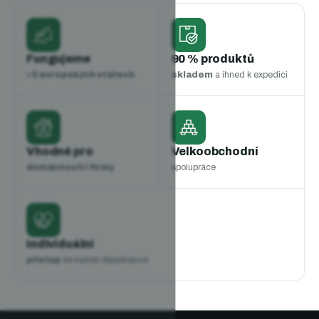
vysokohustotního
polyethylen
u a odolávají i nárazům nebo
nešetrnému zacházení popelářů. Naše
popelnice
mají také
vysokou odolnost proti UV záření, a nepříznivým
povetrnostním podmínkám. Jsou
certifikované
mají UN
Fungujeme
90 % produktů
certifikát pro přepravu nebezpečných odpadů, dále TÜV
v
5 evropských státech
skladem
a ihned k expedici
Product Service GmbH certifikát a odpovídá normám EN
840 -3, -5, -6, DIN, OHSAS, která zajišťuje možnost je
využívat s komunální tecnikou v celé EU.
Maximální zátěž
popelnice
je
až 60 kilogramů
. Díky dvěma
Vhodné pro
Velkoobchodní
kolečkům a ocelové ose se velmi dobře převáží a veze a díky
domácnosti i firmy
spolupráce
pružnosti nehlučí. Manipulace s popelnicí je velmi
jednoduchá.
Proto na ně poskytujeme
záruku až 3 roky
(při
běžném použití)
Individuální
přístup
ke každé objednávce