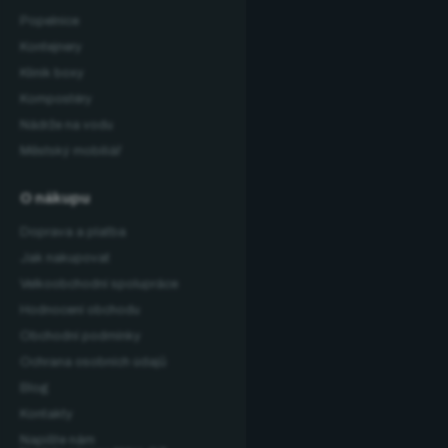
Popelnice
Kontejnery
Klinik boxy
Kompostéry
Nádrže na vodu
Městský mobiliář
O nákupu
Doprava a platba
Jak nakupovat
Velkoobchodní spolupráce
Hodnocení obchodu
Obchodní podmínky
Ochrana osobních údajů
Blog
Kontakty
Napište nám