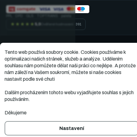
PPL · DPD · GLS · TOPTRANS · paleta
★★★★★
5,0
Ověřené hodnocení · 391
Vytvořil
Copyright 2026
Dopner.cz
. Všechna práva
Tento web používá soubory cookie.
Cookies používáme k
vyhrazena.
Shoptet
optimalizaci našich stránek, služeb a analýze. Udělením
souhlasu nám pomůžete dělat naši práci co nejlépe. A protože
nám záleží na Vašem soukromí, můžete si naše cookies
nastavit podle své chuti
Dalším procházením tohoto webu vyjadřujete souhlas s jejich
používáním.
Děkujeme
Nastavení