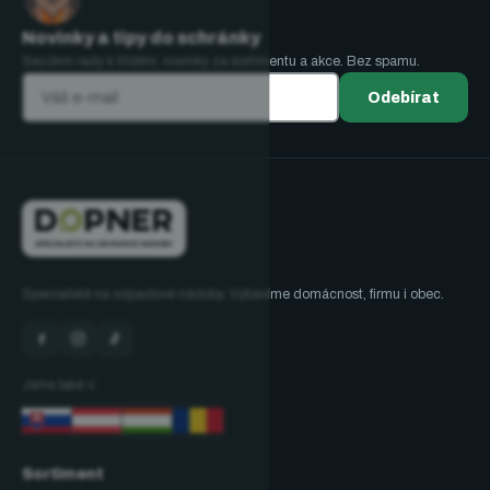
Novinky a tipy do schránky
Sezónní rady k třídění, novinky ze sortimentu a akce. Bez spamu.
Odebírat
Specialisté na odpadové nádoby. Vybavíme domácnost, firmu i obec.
Jsme také v:
Sortiment