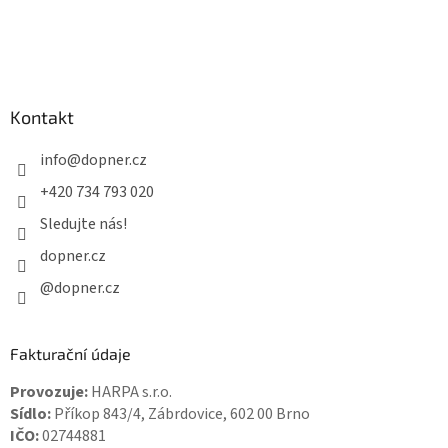
Kontakt
info
@
dopner.cz
+420 734 793 020
Sledujte nás!
dopner.cz
@dopner.cz
Fakturační údaje
Provozuje:
HARPA s.r.o.
Sídlo:
Příkop 843/4, Zábrdovice, 602 00 Brno
IČO:
02744881