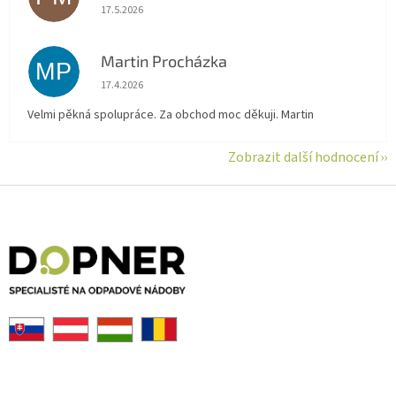
Hodnocení obchodu je 5 z 5 hvězdiček.
17.5.2026
Martin Procházka
MP
Hodnocení obchodu je 5 z 5 hvězdiček.
17.4.2026
Velmi pěkná spolupráce. Za obchod moc děkuji. Martin
Zobrazit další hodnocení
Z
á
p
a
t
í