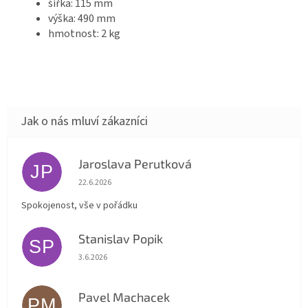
šířka: 115 mm
výška: 490 mm
hmotnost: 2 kg
Jaroslava Perutková
JP
Hodnocení obchodu je 5 z 5 hvězdiček.
22.6.2026
Spokojenost, vše v pořádku
Stanislav Popik
SP
Hodnocení obchodu je 5 z 5 hvězdiček.
3.6.2026
Pavel Machacek
PM