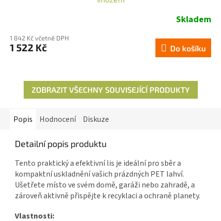
A
R
Skladem
Průměrné
hodnocení
1 842 Kč včetně DPH
produktu
1 522 Kč
Do košíku
je
A
5,0
z
5
ZOBRAZIT VŠECHNY SOUVISEJÍCÍ PRODUKTY
hvězdiček.
Popis
Hodnocení
Diskuze
Detailní popis produktu
Tento praktický a efektivní lis je ideální pro sběr a
kompaktní uskladnění vašich prázdných PET lahví.
Ušetřete místo ve svém domě, garáži nebo zahradě, a
zároveň aktivně přispějte k recyklaci a ochraně planety.
Vlastnosti: