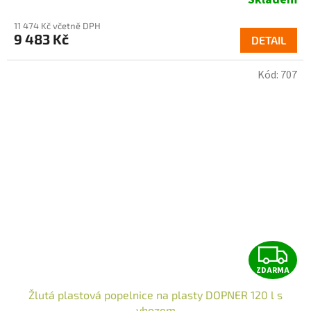
R
11 474 Kč včetně DPH
9 483 Kč
DETAIL
A
Kód:
707
Z
ZDARMA
D
Žlutá plastová popelnice na plasty DOPNER 120 l s
vhozem