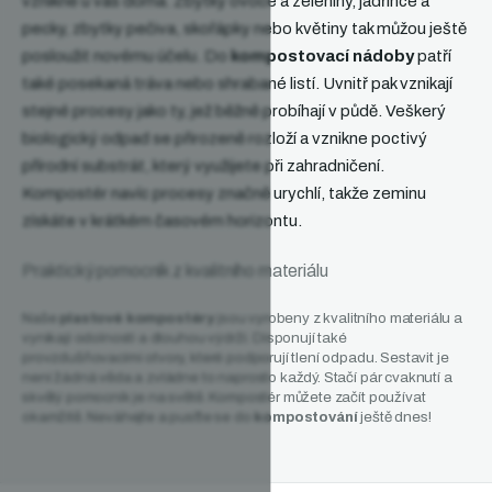
vznikne u vás doma. Zbytky ovoce a zeleniny, jadřince a
pecky, zbytky pečiva, skořápky nebo květiny tak můžou ještě
posloužit novému účelu. Do
kompostovací nádoby
patří
také posekaná tráva nebo shrabané listí. Uvnitř pak vznikají
stejné procesy jako ty, jež běžně probíhají v půdě. Veškerý
biologický odpad se přirozeně rozloží a vznikne poctivý
přírodní substrát, který využijete při zahradničení.
Kompostér navíc procesy značně urychlí, takže zeminu
získáte v krátkém časovém horizontu.
Praktický pomocník z kvalitního materiálu
Naše
plastové kompostéry
jsou vyrobeny z kvalitního materiálu a
vynikají odolností a dlouhou výdrží. Disponují také
provzdušňovacími otvory, které podporují tlení odpadu. Sestavit je
není žádná věda a zvládne to naprosto každý. Stačí pár cvaknutí a
skvělý pomocník je na světě. Kompostér můžete začít používat
okamžitě. Neváhejte a pusťte se do
kompostování
ještě dnes!