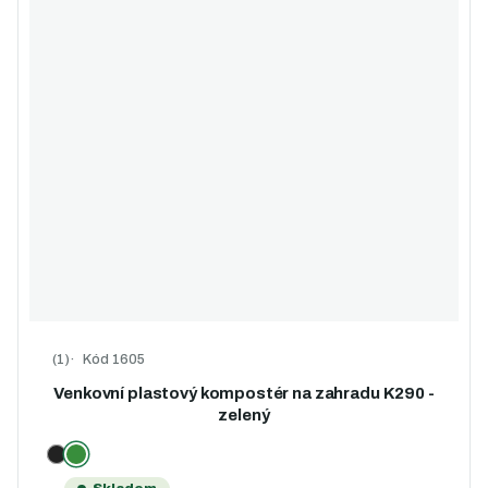
Kód
1605
Průměrné hodnocení produktu je 5,0 z 5 hvězdiček.
Venkovní plastový kompostér na zahradu K290 -
zelený