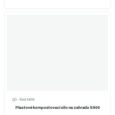
Kód
1600
Průměrné hodnocení produktu je 5,0 z 5 hvězdiček.
Plastové kompostovací silo na zahradu S900