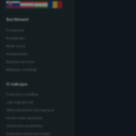
Sortiment
Popelnice
Kontejnery
Klinik boxy
Kompostéry
Nádrže na vodu
Městský mobiliář
O nákupu
Doprava a platba
Jak nakupovat
Velkoobchodní spolupráce
Hodnocení obchodu
Obchodní podmínky
Ochrana osobních údajů