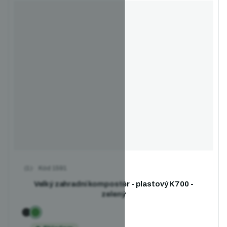
Kód
1591
Průměrné hodnocení produktu je 5,0 z 5 hvězdiček.
Velký zahradní kompostér - plastový K700 -
zelený