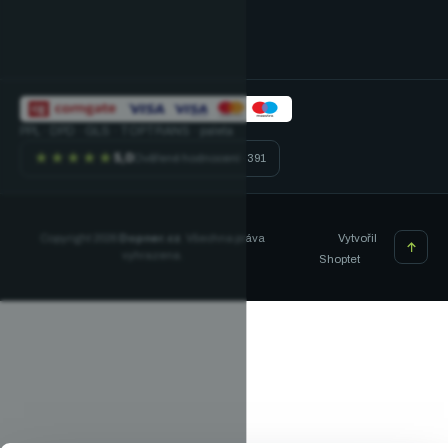
PPL · DPD · GLS · TOPTRANS · paleta
★★★★★
5,0
Ověřené hodnocení · 391
Vytvořil
Copyright 2026
Dopner.cz
. Všechna práva
vyhrazena.
Shoptet