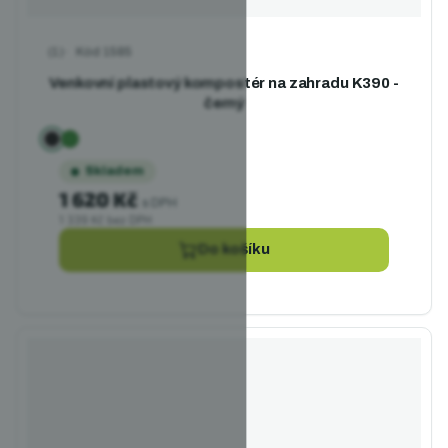
Kód
1585
Průměrné hodnocení produktu je 4,0 z 5 hvězdiček.
Venkovní plastový kompostér na zahradu K390 -
černý
Skladem
1 620 Kč
s DPH
1 339 Kč bez DPH
Do košíku