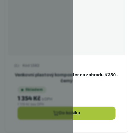
Kód
1582
Průměrné hodnocení produktu je 5,0 z 5 hvězdiček.
Venkovní plastový kompostér na zahradu K350 -
černý
Skladem
1 354 Kč
s DPH
1 119 Kč bez DPH
Do košíku