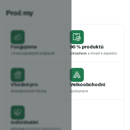
Proč my
Fungujeme
90 % produktů
v
5 evropských státech
skladem
a ihned k expedici
Vhodné pro
Velkoobchodní
domácnosti i firmy
spolupráce
Individuální
přístup
ke každé objednávce