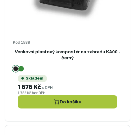
d
d
u
u
k
k
t
t
ů
ů
Kód
1588
Venkovní plastový kompostér na zahradu K400 -
černý
Skladem
1 676 Kč
s DPH
1 385 Kč bez DPH
Do košíku