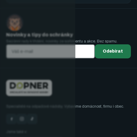
Novinky a tipy do schránky
Sezónní rady k třídění, novinky ze sortimentu a akce. Bez spamu.
Odebírat
Specialisté na odpadové nádoby. Vybavíme domácnost, firmu i obec.
Jsme také v: