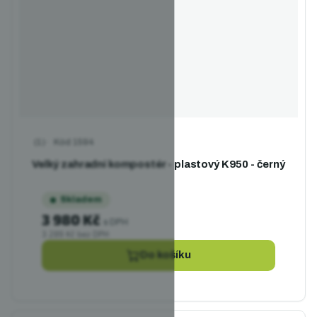
Kód
1594
Průměrné hodnocení produktu je 5,0 z 5 hvězdiček.
Velký zahradní kompostér - plastový K950 - černý
Skladem
3 980 Kč
s DPH
3 289 Kč bez DPH
Do košíku