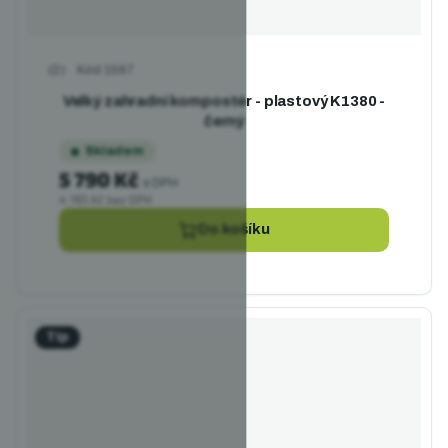
Kód
1597
Průměrné hodnocení produktu je 5,0 z 5 hvězdiček.
Velký zahradní kompostér - plastový K1380 -
černý
Skladem
5 790 Kč
s DPH
4 785 Kč bez DPH
Do košíku
Tip