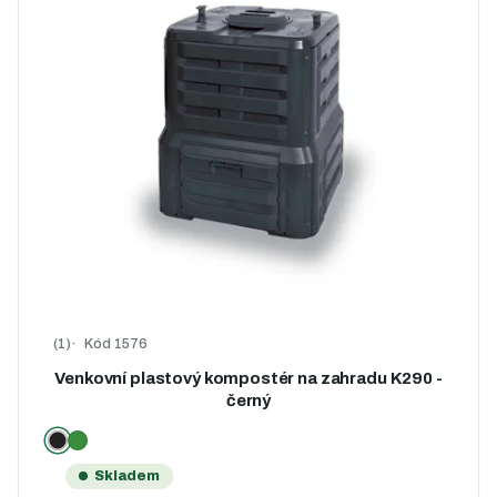
Kód
1576
Průměrné hodnocení produktu je 5,0 z 5 hvězdiček.
Venkovní plastový kompostér na zahradu K290 -
černý
Skladem