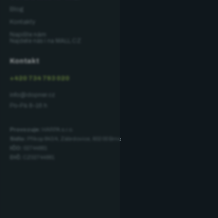
Blog
Kontakty
Napište nám
Najdete nás i na MALL.CZ
Kontakt
+420 734 793 020
info@dopner.cz
Po–Pá 8–16 h
Provozuje:
HARPA s.r.o.
Sídlo:
Příkop 843/4, Zábrdovice, 602 00 Brno
IČO:
02744881
DIČ:
CZ02744881