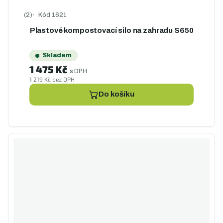
Kód
1621
Průměrné hodnocení produktu je 5,0 z 5 hvězdiček.
Plastové kompostovací silo na zahradu S650
Skladem
1 475 Kč
s DPH
1 219 Kč bez DPH
Do košíku