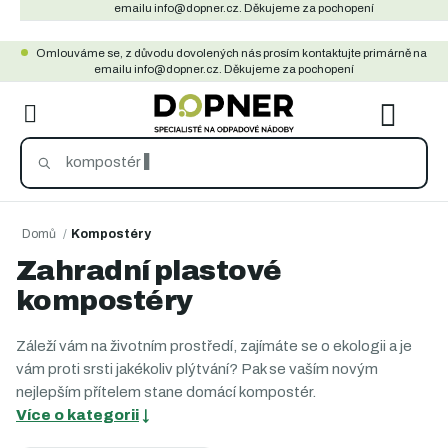
Přejít
emailu info@dopner.cz. Děkujeme za pochopení
na
Omlouváme se, z důvodu dovolených nás prosím kontaktujte primárně na
obsah
emailu info@dopner.cz. Děkujeme za pochopení
NÁKU
KOŠÍ
Domů
/
Kompostéry
Zahradní plastové
kompostéry
Záleží vám na životním prostředí, zajímáte se o ekologii a je
vám proti srsti jakékoliv plýtvání? Pak se vaším novým
nejlepším přítelem stane domácí kompostér.
Více o kategorii
↓