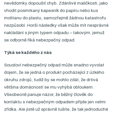
nevědomky dopouští chyb. Zdánlivé maličkosti, jako
vhodit posmrkaný kapesník do papíru nebo kus
molitanu do plastu, samozřejmě žádnou katastrofu
nezpůsobí. Horší následky však může mít nesprávné
nakládání s jiným typem odpadu – takovým, jemuž
se odborně říká nebezpečný odpad.
Týká se každého z nás
Sousloví nebezpečný odpad může snadno vyvolat
dojem, že se jedná o produkt pocházející z úzkého
okruhu zdrojů, tudíž by se mohlo zdát, že drtivá
většina domácností se mu vyhýbá obloukem.
Všeobecně panuje názor, že běžný člověk do
kontaktu s nebezpečným odpadem přijde jen velmi
zřídka. Ale jistě už správně tušíte, že tak jednoduché