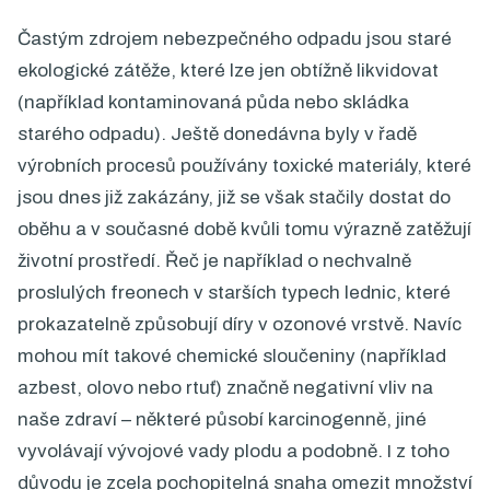
Častým zdrojem nebezpečného odpadu jsou staré
ekologické zátěže, které lze jen obtížně likvidovat
(například kontaminovaná půda nebo skládka
starého odpadu). Ještě donedávna byly v řadě
výrobních procesů používány toxické materiály, které
jsou dnes již zakázány, již se však stačily dostat do
oběhu a v současné době kvůli tomu výrazně zatěžují
životní prostředí. Řeč je například o nechvalně
proslulých freonech v starších typech lednic, které
prokazatelně způsobují díry v ozonové vrstvě. Navíc
mohou mít takové chemické sloučeniny (například
azbest, olovo nebo rtuť) značně negativní vliv na
naše zdraví – některé působí karcinogenně, jiné
vyvolávají vývojové vady plodu a podobně. I z toho
důvodu je zcela pochopitelná snaha omezit množství