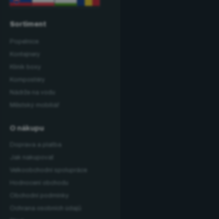
Sortiment
Popelnice
Kontejnery
Klinik boxy
Kompostéry
Nádrže na vodu
Městský mobiliář
O nákupu
Doprava a platba
Jak nakupovat
Velkoobchodní spolupráce
Hodnocení obchodu
Obchodní podmínky
Ochrana osobních údajů