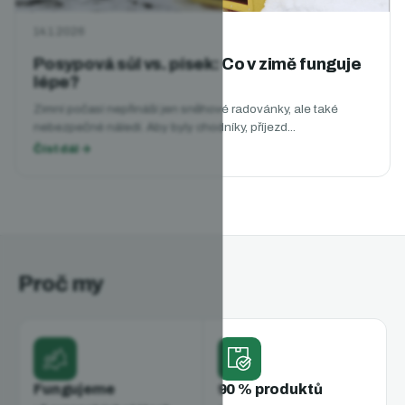
14.1.2026
Posypová sůl vs. písek: Co v zimě funguje
lépe?
Zimní počasí nepřináší jen sněhové radovánky, ale také
nebezpečné náledí. Aby byly chodníky, příjezd...
Proč my
Fungujeme
90 % produktů