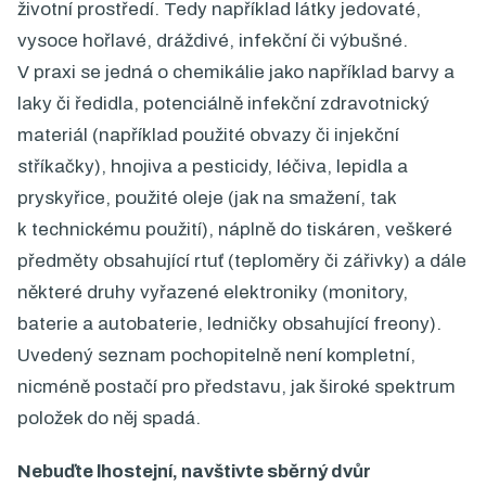
životní prostředí. Tedy například látky jedovaté,
vysoce hořlavé, dráždivé, infekční či výbušné.
V praxi se jedná o chemikálie jako například barvy a
laky či ředidla, potenciálně infekční zdravotnický
materiál (například použité obvazy či injekční
stříkačky), hnojiva a pesticidy, léčiva, lepidla a
pryskyřice, použité oleje (jak na smažení, tak
k technickému použití), náplně do tiskáren, veškeré
předměty obsahující rtuť (teploměry či zářivky) a dále
některé druhy vyřazené elektroniky (monitory,
baterie a autobaterie, ledničky obsahující freony).
Uvedený seznam pochopitelně není kompletní,
nicméně postačí pro představu, jak široké spektrum
položek do něj spadá.
Nebuďte lhostejní, navštivte sběrný dvůr