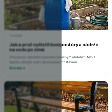
7.4.2026
Jak a proč vyčistit kompostéry a nádrže
na vodu po zimě
Zima je pro zahradní vybavení náročným obdobím. Nízké
teploty, vlhkost, sníh i dlouhodobé odstavení ...