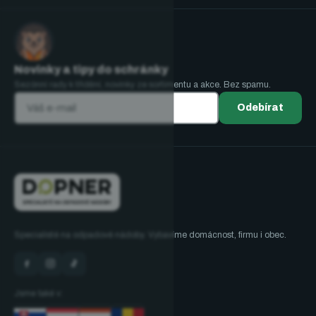
Novinky a tipy do schránky
Sezónní rady k třídění, novinky ze sortimentu a akce. Bez spamu.
Odebírat
Specialisté na odpadové nádoby. Vybavíme domácnost, firmu i obec.
Jsme také v: