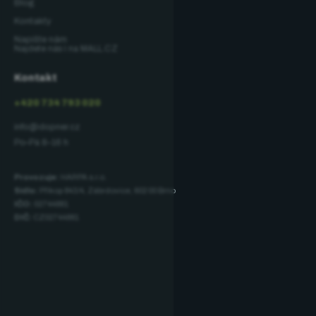
Blog
Kontakty
Napište nám
Najdete nás i na MALL.CZ
Kontakt
+420 734 793 020
info@dopner.cz
Po–Pá 8–16 h
Provozuje:
HARPA s.r.o.
Sídlo:
Příkop 843/4, Zábrdovice, 602 00 Brno
IČO:
02744881
DIČ:
CZ02744881