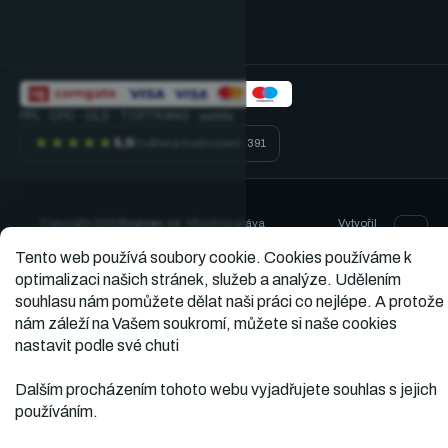
PPL · DPD · GLS · TOPTRANS · paleta
★★★★★
5,0
Ověřené hodnocení · 391
Vytvořil
Copyright 2026
Dopner.cz
. Všechna práva
vyhrazena.
Shoptet
Tento web používá soubory cookie.
Cookies používáme k
optimalizaci našich stránek, služeb a analýze. Udělením
souhlasu nám pomůžete dělat naši práci co nejlépe. A protože
nám záleží na Vašem soukromí, můžete si naše cookies
nastavit podle své chuti
Dalším procházením tohoto webu vyjadřujete souhlas s jejich
používáním.