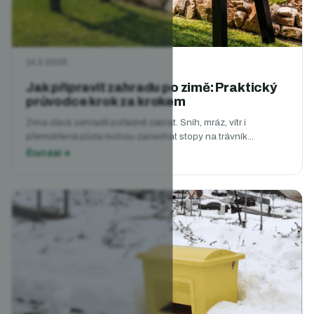
14.3.2026
Jak připravit zahradu po zimě: Praktický
průvodce krok za krokem
Zima dává zahradě pořádně zabrat. Sníh, mráz, vítr i
přemokřená půda mohou zanechat stopy na trávník...