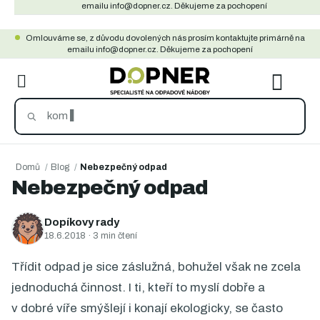
Přejít
emailu info@dopner.cz. Děkujeme za pochopení
na
Omlouváme se, z důvodu dovolených nás prosím kontaktujte primárně na
obsah
emailu info@dopner.cz. Děkujeme za pochopení
NÁKU
KOŠÍ
Domů
/
Blog
/
Nebezpečný odpad
Nebezpečný odpad
Dopíkovy rady
18.6.2018
· 3 min čtení
Třídit odpad je sice záslužná, bohužel však ne zcela
jednoduchá činnost. I ti, kteří to myslí dobře a
v dobré víře smýšlejí i konají ekologicky, se často