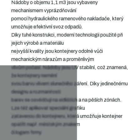
Nádoby o objemu 1,1 m3 jsou vybaveny
mechanismem vyprázdňování
pomocí hydraulického ramenového nakladače, který
umožňuje efektivní svoz odpadů.
Díky tuhé konstrukci, moderní technologii použité při
jejich výrobě a materiálu
nejvyšší kvality jsou kontejnery odolné vůči
mechanickým nárazům a proměnlivým
vlivům počasí. Nádoby jsou UV stabilní, což znamená,
že kontejnery nemění
svou barvu vlivem slunečního záření. Díky jedinečnému
designu a rozmanitosti
barev se osvědčují na sídlištích a na pěších zónách.
Lze též aplikovat speciální grafiku
zatavenou do kontejneru, která umožňuje kontejner
opatřit např. městským znakem
či logem firmy