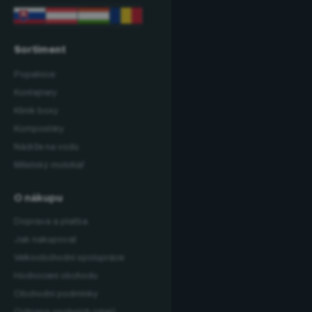
Sortiment
Popelnice
Kontejnery
Klinik boxy
Kompostéry
Nádrže na vodu
Městský mobiliář
O nákupu
Doprava a platba
Jak nakupovat
Velkoobchodní spolupráce
Hodnocení obchodu
Obchodní podmínky