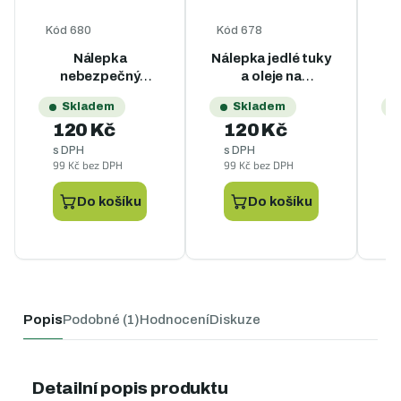
Kód
680
Kód
678
K
Nálepka
Nálepka jedlé tuky
N
nebezpečný
a oleje na
odpad na
popelnice - A4
Skladem
Skladem
popelnice - A4
120 Kč
120 Kč
s DPH
s DPH
99 Kč bez DPH
99 Kč bez DPH
9
Do košíku
Do košíku
Popis
Podobné (1)
Hodnocení
Diskuze
Detailní popis produktu