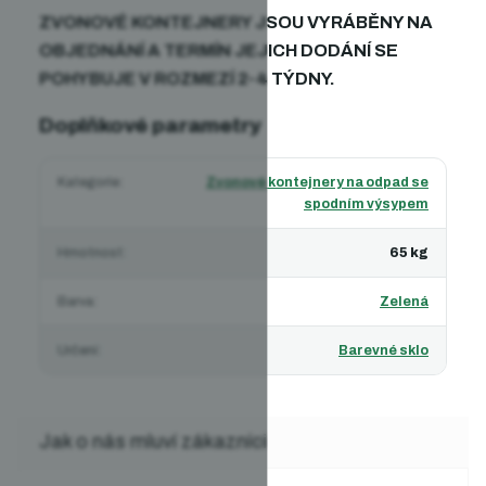
ZVONOVÉ KONTEJNERY JSOU VYRÁBĚNY NA
OBJEDNÁNÍ A TERMÍN JEJICH DODÁNÍ SE
POHYBUJE V ROZMEZÍ 2-4 TÝDNY.
Doplňkové parametry
Kategorie
:
Zvonové kontejnery na odpad se
spodním výsypem
Hmotnost
:
65 kg
Barva
:
Zelená
Určení
:
Barevné sklo