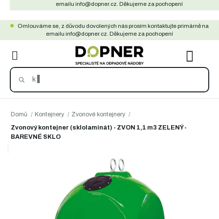
Přejít
emailu info@dopner.cz. Děkujeme za pochopení
na
Omlouváme se, z důvodu dovolených nás prosím kontaktujte primárně na
obsah
emailu info@dopner.cz. Děkujeme za pochopení
NÁKU
KOŠÍ
Domů
/
Kontejnery
/
Zvonové kontejnery
/
Zvonový kontejner (sklolaminát) - ZVON 1,1 m3 ZELENÝ -
BAREVNÉ SKLO