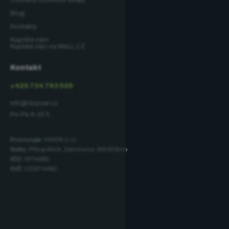
Ochrana osobních údajů
Blog
Kontakty
Napište nám
Najdete nás i na MALL.CZ
Kontakt
+420 734 793 020
info@dopner.cz
Po–Pá 8–16 h
Provozuje:
HARPA s.r.o.
Sídlo:
Příkop 843/4, Zábrdovice, 602 00 Brno
IČO:
02744881
DIČ:
CZ02744881