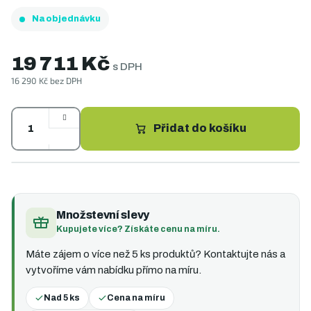
Na objednávku
19 711 Kč
s DPH
16 290 Kč bez DPH
Měrná
cena:
Přidat do košíku
Množstevní slevy
Kupujete více? Získáte cenu na míru.
Máte zájem o více než 5 ks produktů? Kontaktujte nás a
vytvoříme vám nabídku přímo na míru.
Nad 5 ks
Cena na míru