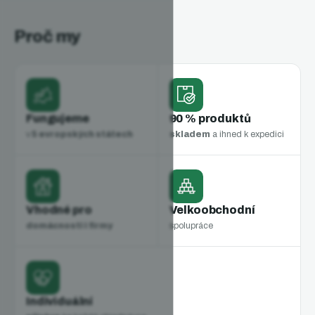
Proč my
Fungujeme
90 % produktů
v
5 evropských státech
skladem
a ihned k expedici
Vhodné pro
Velkoobchodní
domácnosti i firmy
spolupráce
Individuální