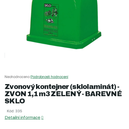
Průměrné
Neohodnoceno
Podrobnosti hodnocení
hodnocení
Zvonový kontejner (sklolaminát) -
produktu
ZVON 1,1 m3 ZELENÝ - BAREVNÉ
je
0,0
SKLO
z
5
Kód:
335
hvězdiček.
Detailní informace