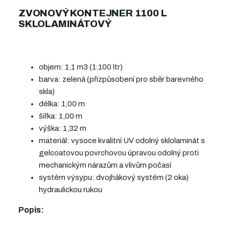
ZVONOVÝ KONTEJNER 1100 L
SKLOLAMINÁTOVÝ
objem: 1,1 m3 (1.100 ltr)
barva: zelená (přizpůsobení pro sběr barevného
skla)
délka: 1,00 m
šířka: 1,00 m
výška: 1,32 m
materiál: vysoce kvalitní UV odolný sklolaminát s
gelcoatovou povrchovou úpravou odolný proti
mechanickým nárazům a vlivům počasí
systém výsypu: dvojhákový systém (2 oka)
hydraulickou rukou
Popis: