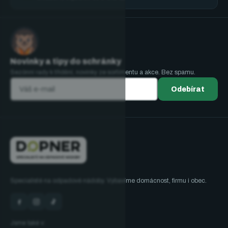
Novinky a tipy do schránky
Sezónní rady k třídění, novinky ze sortimentu a akce. Bez spamu.
Odebírat
Specialisté na odpadové nádoby. Vybavíme domácnost, firmu i obec.
Jsme také v: