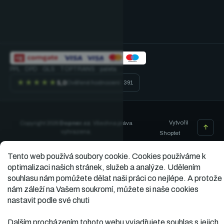
PPL · DPD · GLS · TOPTRANS · paleta
★★★★★
5,0
Ověřené hodnocení · 391
Vytvořil
Copyright 2026
Dopner.cz
. Všechna práva
vyhrazena.
Shoptet
Tento web používá soubory cookie.
Cookies používáme k
optimalizaci našich stránek, služeb a analýze. Udělením
souhlasu nám pomůžete dělat naši práci co nejlépe. A protože
nám záleží na Vašem soukromí, můžete si naše cookies
nastavit podle své chuti
Dalším procházením tohoto webu vyjadřujete souhlas s jejich