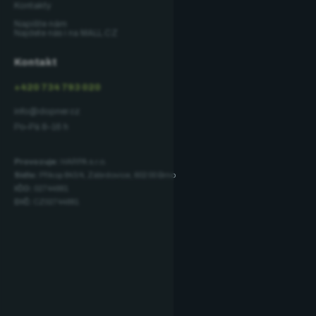
Kontakty
Napište nám
Najdete nás i na MALL.CZ
Kontakt
+420 734 793 020
info@dopner.cz
Po–Pá 8–16 h
Provozuje:
HARPA s.r.o.
Sídlo:
Příkop 843/4, Zábrdovice, 602 00 Brno
IČO:
02744881
DIČ:
CZ02744881