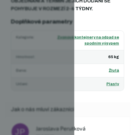
OBJEDNÁNÍ A TERMÍN JEJICH DODÁNÍ SE
POHYBUJE V ROZMEZÍ 2-4 TÝDNY.
Doplňkové parametry
Kategorie
:
Zvonové kontejnery na odpad se
spodním výsypem
Hmotnost
:
65 kg
Barva
:
Žlutá
Určení
:
Plasty
Jaroslava Perutková
JP