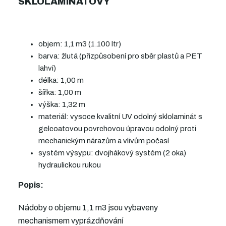
SKLOLAMINÁTOVÝ
objem: 1,1 m3 (1.100 ltr)
barva: žlutá (přizpůsobení pro sběr plastů a PET
lahví)
délka: 1,00 m
šířka: 1,00 m
výška: 1,32 m
materiál: vysoce kvalitní UV odolný sklolaminát s
gelcoatovou povrchovou úpravou odolný proti
mechanickým nárazům a vlivům počasí
systém výsypu: dvojhákový systém (2 oka)
hydraulickou rukou
Popis:
Nádoby o objemu 1,1 m3 jsou vybaveny
mechanismem vyprázdňování