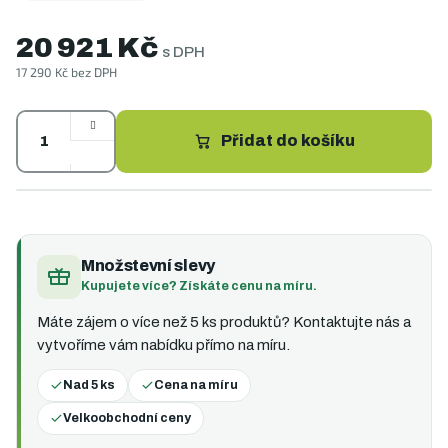
20 921 Kč
s DPH
17 290 Kč bez DPH
Měrná
cena:
Přidat do košíku
Množstevní slevy
Kupujete více? Získáte cenu na míru.
Máte zájem o více než 5 ks produktů? Kontaktujte nás a
vytvoříme vám nabídku přímo na míru.
Nad 5 ks
Cena na míru
Velkoobchodní ceny