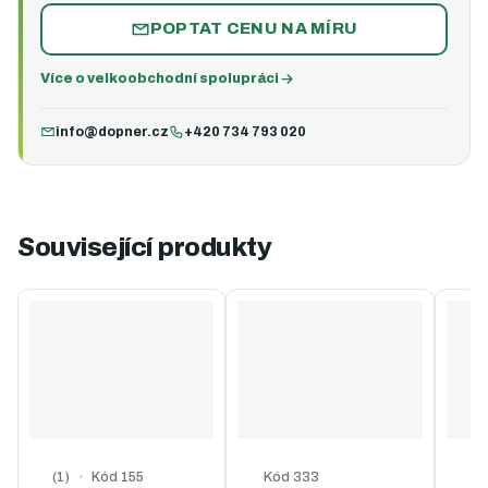
POPTAT CENU NA MÍRU
Více o velkoobchodní spolupráci
info@dopner.cz
+420 734 793 020
Související produkty
Kód
155
Kód
333