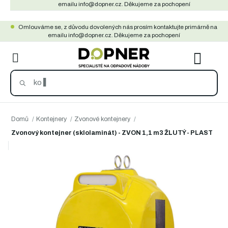
Přejít
emailu info@dopner.cz. Děkujeme za pochopení
na
Omlouváme se, z důvodu dovolených nás prosím kontaktujte primárně na
obsah
emailu info@dopner.cz. Děkujeme za pochopení
NÁKU
KOŠÍ
Domů
/
Kontejnery
/
Zvonové kontejnery
/
Zvonový kontejner (sklolaminát) - ZVON 1,1 m3 ŽLUTÝ - PLAST