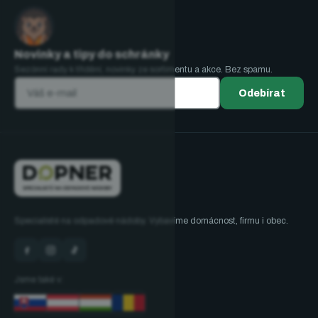
Novinky a tipy do schránky
Sezónní rady k třídění, novinky ze sortimentu a akce. Bez spamu.
Odebírat
Specialisté na odpadové nádoby. Vybavíme domácnost, firmu i obec.
Jsme také v: