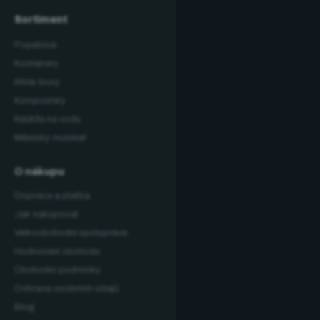
Sortiment
Popelnice
Kontejnery
Klinik boxy
Kompostéry
Nádrže na vodu
Městský mobiliář
O nákupu
Doprava a platba
Jak nakupovat
Velkoobchodní spolupráce
Hodnocení obchodu
Obchodní podmínky
Ochrana osobních údajů
Blog