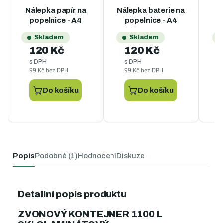
Průměrné hodnocení produktu je 5,0 z 5 hvězdiček.
Prů
Nálepka papír na
Nálepka baterie na
N
popelnice - A4
popelnice - A4
Skladem
Skladem
120 Kč
120 Kč
s DPH
s DPH
99 Kč bez DPH
99 Kč bez DPH
9
Do košíku
Do košíku
Popis
Podobné (1)
Hodnocení
Diskuze
Detailní popis produktu
ZVONOVÝ KONTEJNER 1100 L