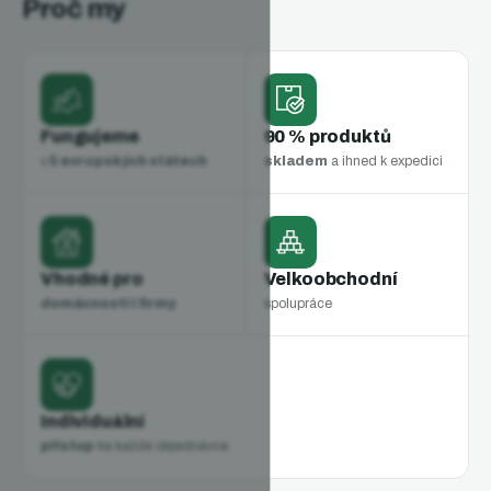
Proč my
Fungujeme
90 % produktů
v
5 evropských státech
skladem
a ihned k expedici
Vhodné pro
Velkoobchodní
domácnosti i firmy
spolupráce
Individuální
přístup
ke každé objednávce