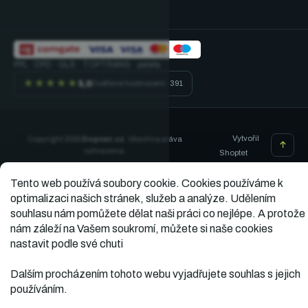
PPL · DPD · GLS · TOPTRANS · paleta
★★★★★
5,0
Ověřené hodnocení · 391
Vytvořil
Copyright 2026
Dopner.cz
. Všechna práva
vyhrazena.
Shoptet
Tento web používá soubory cookie.
Cookies používáme k
optimalizaci našich stránek, služeb a analýze. Udělením
souhlasu nám pomůžete dělat naši práci co nejlépe. A protože
nám záleží na Vašem soukromí, můžete si naše cookies
nastavit podle své chuti
Dalším procházením tohoto webu vyjadřujete souhlas s jejich
používáním.