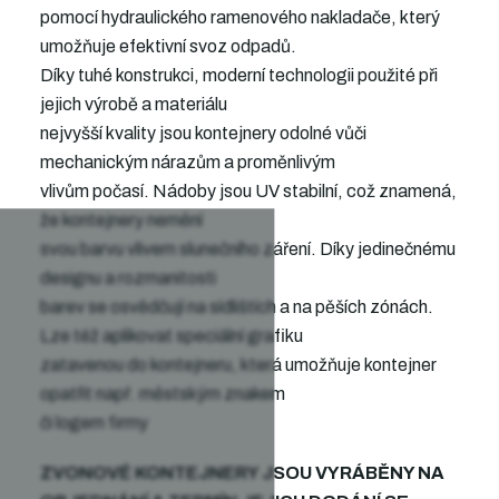
pomocí hydraulického ramenového nakladače, který
umožňuje efektivní svoz odpadů.
Díky tuhé konstrukci, moderní technologii použité při
jejich výrobě a materiálu
nejvyšší kvality jsou kontejnery odolné vůči
mechanickým nárazům a proměnlivým
vlivům počasí. Nádoby jsou UV stabilní, což znamená,
že kontejnery nemění
svou barvu vlivem slunečního záření. Díky jedinečnému
designu a rozmanitosti
barev se osvědčují na sídlištích a na pěších zónách.
Lze též aplikovat speciální grafiku
zatavenou do kontejneru, která umožňuje kontejner
opatřit např. městským znakem
či logem firmy
ZVONOVÉ KONTEJNERY JSOU VYRÁBĚNY NA