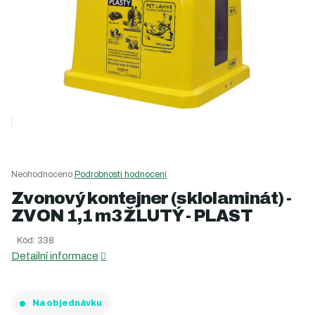
Průměrné
Neohodnoceno
Podrobnosti hodnocení
hodnocení
Zvonový kontejner (sklolaminát) -
produktu
ZVON 1,1 m3 ŽLUTÝ - PLAST
je
0,0
Kód:
338
z
5
Detailní informace
hvězdiček.
Na objednávku