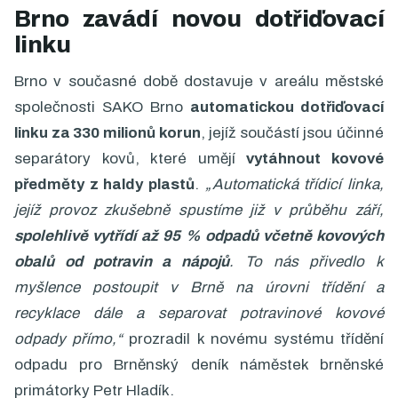
Brno zavádí novou dotřiďovací
linku
Brno v současné době dostavuje v areálu městské
společnosti SAKO Brno
automatickou dotřiďovací
linku za 330 milionů korun
, jejíž součástí jsou účinné
separátory kovů, které umějí
vytáhnout kovové
předměty z haldy plastů
.
„Automatická třídicí linka,
jejíž provoz zkušebně spustíme již v průběhu září,
spolehlivě vytřídí až 95 % odpadů včetně kovových
obalů od potravin a nápojů
. To nás přivedlo k
myšlence postoupit v Brně na úrovni třídění a
recyklace dále a separovat potravinové kovové
odpady přímo,“
prozradil k novému systému třídění
odpadu pro Brněnský deník náměstek brněnské
primátorky Petr Hladík.