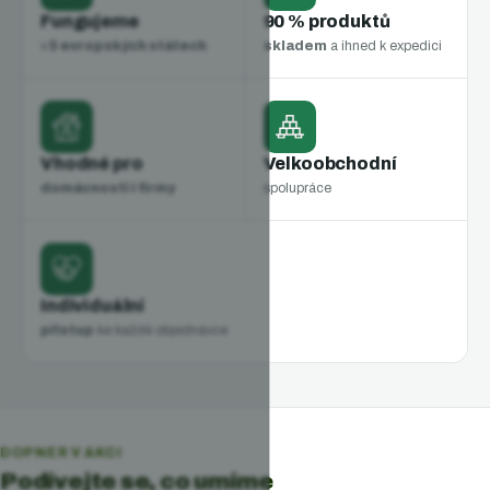
Fungujeme
90 % produktů
v
5 evropských státech
skladem
a ihned k expedici
Vhodné pro
Velkoobchodní
domácnosti i firmy
spolupráce
Individuální
přístup
ke každé objednávce
DOPNER V AKCI
Podívejte se, co umíme