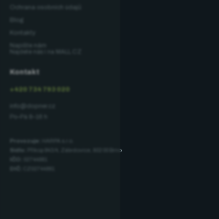
Ochrana osobních údajů
Blog
Kontakty
Napište nám
Najdete nás i na MALL.CZ
Kontakt
+420 734 793 020
info@dopner.cz
Po–Pá 8–16 h
Provozuje:
HARPA s.r.o.
Sídlo:
Příkop 843/4, Zábrdovice, 602 00 Brno
IČO:
02744881
DIČ:
CZ02744881