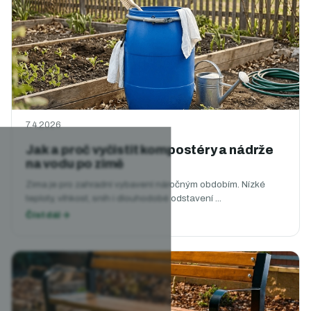
7.4.2026
Jak a proč vyčistit kompostéry a nádrže
na vodu po zimě
Zima je pro zahradní vybavení náročným obdobím. Nízké
teploty, vlhkost, sníh i dlouhodobé odstavení ...