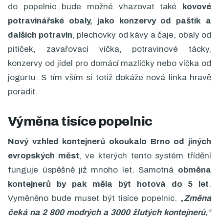
do popelnic bude možné vhazovat také
kovové
potravinářské obaly, jako konzervy od paštik a
dalších potravin
, plechovky od kávy a čaje, obaly od
pitíček, zavařovací víčka, potravinové tácky,
konzervy od jídel pro domácí mazlíčky nebo víčka od
jogurtu.
S tím vším si totiž dokáže nová linka hravě
poradit.
Výměna tisíce popelnic
Nový vzhled kontejnerů okoukalo Brno od jiných
evropských měst
, ve kterých tento systém třídění
funguje úspěšně již mnoho let. Samotná
obměna
kontejnerů by pak měla být hotová do 5 let
.
Vyměněno bude muset být tisíce popelnic.
„
Změna
čeká na 2 800 modrých a 3000 žlutých kontejnerů
,“