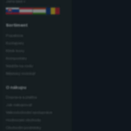
Jsme také v:
Sortiment
Popelnice
Kontejnery
Klinik boxy
Kompostéry
Nádrže na vodu
Městský mobiliář
O nákupu
Doprava a platba
Jak nakupovat
Velkoobchodní spolupráce
Hodnocení obchodu
Obchodní podmínky