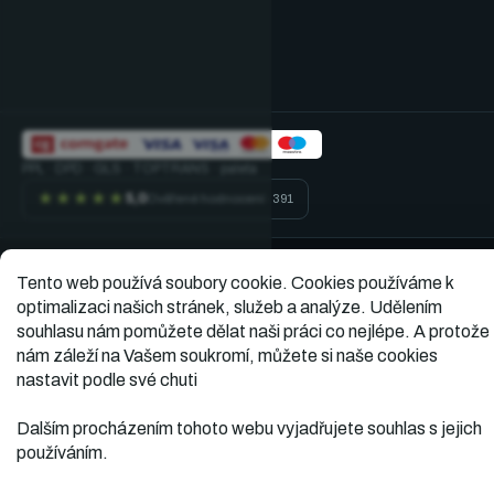
PPL · DPD · GLS · TOPTRANS · paleta
★★★★★
5,0
Ověřené hodnocení · 391
Tento web používá soubory cookie.
Cookies používáme k
Vytvořil
Copyright 2026
Dopner.cz
. Všechna práva
optimalizaci našich stránek, služeb a analýze. Udělením
vyhrazena.
Shoptet
souhlasu nám pomůžete dělat naši práci co nejlépe. A protože
nám záleží na Vašem soukromí, můžete si naše cookies
nastavit podle své chuti
Dalším procházením tohoto webu vyjadřujete souhlas s jejich
používáním.