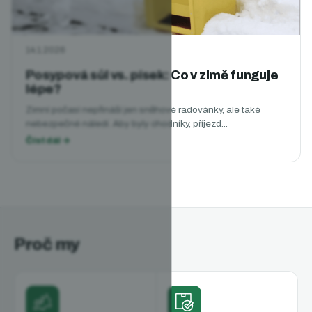
14.1.2026
Posypová sůl vs. písek: Co v zimě funguje
lépe?
Zimní počasí nepřináší jen sněhové radovánky, ale také
nebezpečné náledí. Aby byly chodníky, příjezd...
Proč my