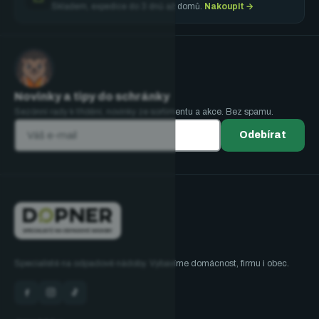
Skladem, expedice do 3 dnů až domů.
Nakoupit →
Novinky a tipy do schránky
Sezónní rady k třídění, novinky ze sortimentu a akce. Bez spamu.
Odebírat
Specialisté na odpadové nádoby. Vybavíme domácnost, firmu i obec.