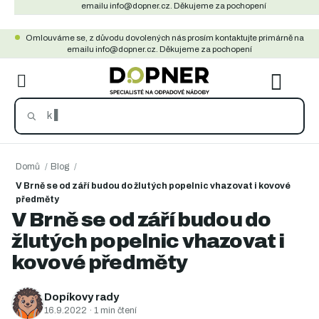
Přejít
emailu info@dopner.cz. Děkujeme za pochopení
na
Omlouváme se, z důvodu dovolených nás prosím kontaktujte primárně na
obsah
emailu info@dopner.cz. Děkujeme za pochopení
NÁKU
KOŠÍ
Domů
/
Blog
/
V Brně se od září budou do žlutých popelnic vhazovat i kovové
předměty
V Brně se od září budou do
žlutých popelnic vhazovat i
kovové předměty
Dopíkovy rady
16.9.2022
· 1 min čtení