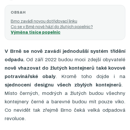
OBSAH
Brno zavádí novou dotřiďovací linku
Co se v Brně nově hází do žlutých popelnic?
Výměna tisíce popelnic
V Brně se nově zavádí jednodušší systém třídění
odpadu.
Od září 2022 budou moci zdejší obyvatelé
nově vhazovat do žlutých kontejnerů také kovové
potravinářské obaly
. Kromě toho dojde i na
sjednocení designu všech zbylých kontejnerů
.
Místo černých, modrých a žlutých budou všechny
kontejnery černé a barevné budou mít pouze víko.
Co nevidět tak zřejmě Brno čeká velká odpadová
revoluce.