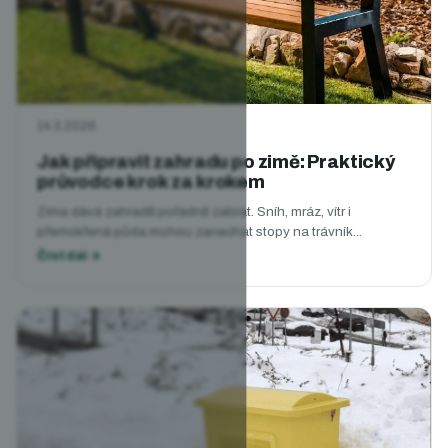
14.3.2026
Jak připravit zahradu po zimě: Praktický
průvodce krok za krokem
Zima dává zahradě pořádně zabrat. Sníh, mráz, vítr i
přemokřená půda mohou zanechat stopy na trávník...