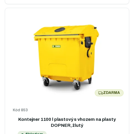
ZDARMA
ZDARMA
Kód
853
Kontejner 1100 l plastový s vhozem na plasty
DOPNER, žlutý