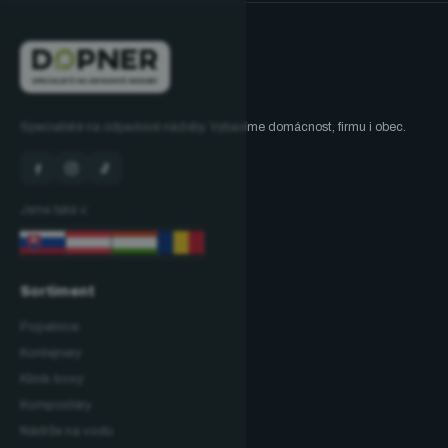
Specialisté na odpadové nádoby. Vybavíme domácnost, firmu i obec.
Jsme také v:
Sortiment
Popelnice
Kontejnery
Klinik boxy
Kompostéry
Nádrže na vodu