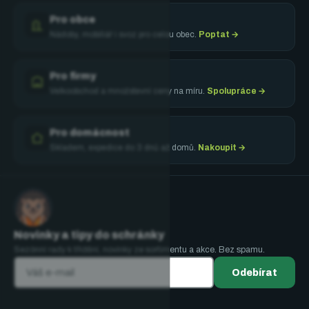
Pro obce
Nádoby, mobiliář i svoz pro celou obec.
Poptat →
Pro firmy
Velkoobchod a množstevní ceny na míru.
Spolupráce →
Pro domácnost
Skladem, expedice do 3 dnů až domů.
Nakoupit →
Novinky a tipy do schránky
Sezónní rady k třídění, novinky ze sortimentu a akce. Bez spamu.
Odebírat