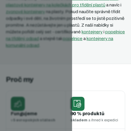
plastové kontejnery na kolečkách pro třídění plastů
a navíc i
zvonové kontejnery
na plasty. Pokud naučíte správně třídit
odpadky i své děti, na životním prostředí se to jistě pozitivně
promítne. A nezůstávejte jen u plastů. Z naší nabídky si
můžete pořídit celý set - certifikované
kontejnery
i
popelnice
na tříděný odpad
a stejně tak
popelnice
a
kontejnery na
komunální odpad
.
Proč my
Fungujeme
90 % produktů
v
5 evropských státech
skladem
a ihned k expedici