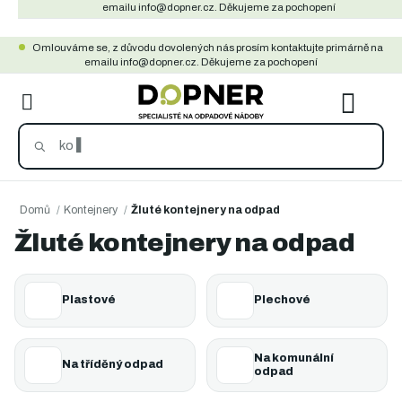
Přejít
emailu info@dopner.cz. Děkujeme za pochopení
na
Omlouváme se, z důvodu dovolených nás prosím kontaktujte primárně na
obsah
emailu info@dopner.cz. Děkujeme za pochopení
NÁKU
KOŠÍ
Domů
/
Kontejnery
/
Žluté kontejnery na odpad
Žluté kontejnery na odpad
Plastové
Plechové
Na komunální
Na tříděný odpad
odpad