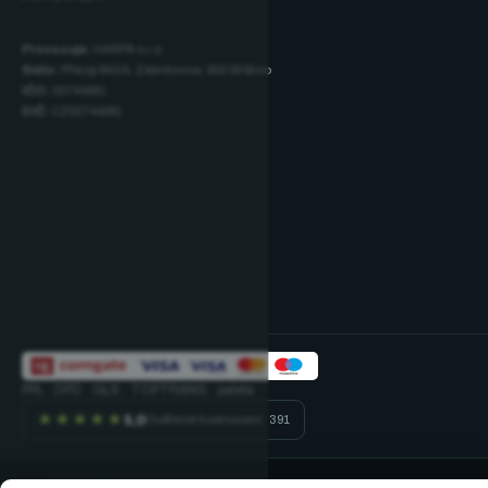
Provozuje:
HARPA s.r.o.
Sídlo:
Příkop 843/4, Zábrdovice, 602 00 Brno
IČO:
02744881
DIČ:
CZ02744881
PPL · DPD · GLS · TOPTRANS · paleta
★★★★★
5,0
Ověřené hodnocení · 391