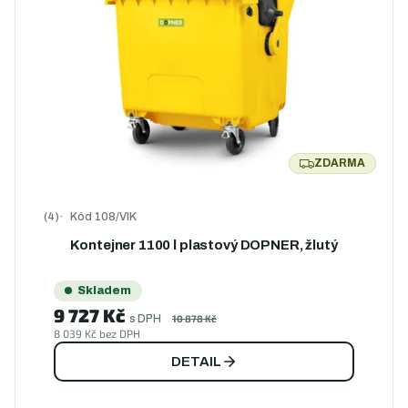
ZDARMA
ZDARMA
Kód
108/VIK
Průměrné hodnocení produktu je 5,0 z 5 hvězdiček.
Kontejner 1100 l plastový DOPNER, žlutý
Skladem
9 727 Kč
s DPH
10 878 Kč
8 039 Kč bez DPH
DETAIL