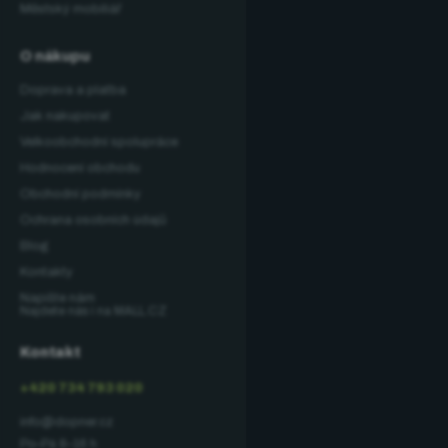
Městský mobiliář
O nákupu
Doprava a platba
Jak nakupovat
Velkoobchodní spolupráce
Hodnocení obchodu
Obchodní podmínky
Ochrana osobních údajů
Blog
Kontakty
Napište nám
Najdete nás i na MALL.CZ
Kontakt
+420 734 793 020
info@dopner.cz
Po–Pá 8–16 h