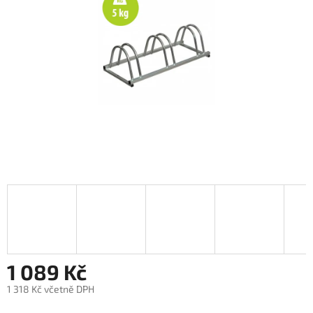
5
hvězdiček.
1 089 Kč
1 318 Kč včetně DPH
Měrná