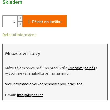
Skladem
cena:
Přidat do košíku
Detailní informace
Množstevní slevy
Máte zájem o více než 5 ks produktů?
Kontaktujte nás
a
vytvoříme vám nabídku přímo na míru.
Více informací o velkoobchodní spolupráci zde.
Email:
info@dopner.cz