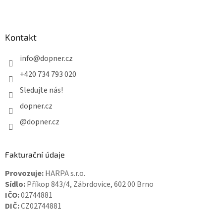
Kontakt
info
@
dopner.cz
+420 734 793 020
Sledujte nás!
dopner.cz
@dopner.cz
Fakturační údaje
Provozuje:
HARPA s.r.o.
Sídlo:
Příkop 843/4, Zábrdovice, 602 00 Brno
IČO:
02744881
DIČ:
CZ02744881