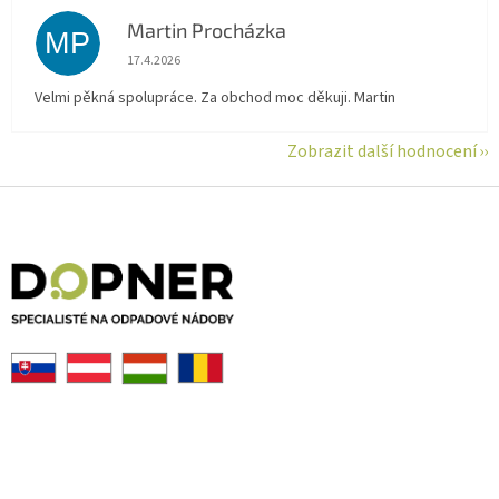
Martin Procházka
MP
Hodnocení obchodu je 5 z 5 hvězdiček.
17.4.2026
Velmi pěkná spolupráce. Za obchod moc děkuji. Martin
Zobrazit další hodnocení
Z
á
p
a
t
í