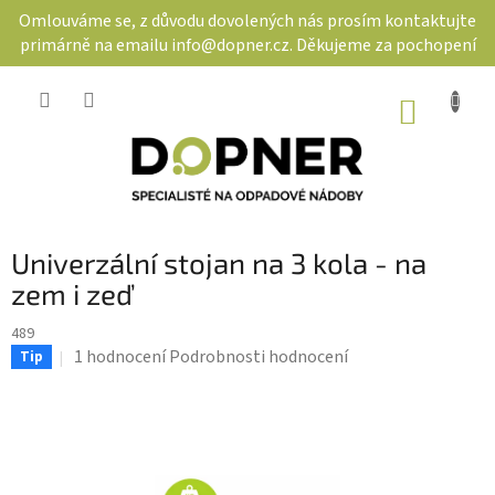
Přejít
Omlouváme se, z důvodu dovolených nás prosím kontaktujte
na
primárně na emailu info@dopner.cz. Děkujeme za pochopení
obsah
NÁKUP
KOŠÍK
Univerzální stojan na 3 kola - na
zem i zeď
489
Průměrné
1 hodnocení
Podrobnosti hodnocení
Tip
hodnocení
produktu
je
5,0
z