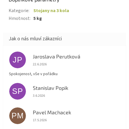
Kategorie
:
Stojany na 3 kola
Hmotnost
:
5 kg
Jaroslava Perutková
JP
Hodnocení obchodu je 5 z 5 hvězdiček.
22.6.2026
Spokojenost, vše v pořádku
Stanislav Popik
SP
Hodnocení obchodu je 5 z 5 hvězdiček.
3.6.2026
Pavel Machacek
PM
Hodnocení obchodu je 5 z 5 hvězdiček.
17.5.2026