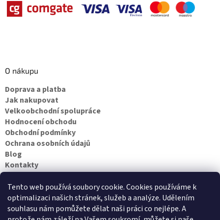
O nákupu
Doprava a platba
Jak nakupovat
Velkoobchodní spolupráce
Hodnocení obchodu
Obchodní podmínky
Ochrana osobních údajů
Blog
Kontakty
Napište nám
Tento web používá soubory cookie.
Cookies používáme k
optimalizaci našich stránek, služeb a analýze. Udělením
Najdete nás i na MALL.CZ
souhlasu nám pomůžete dělat naši práci co nejlépe. A
protože nám záleží na Vašem soukromí, můžete si naše