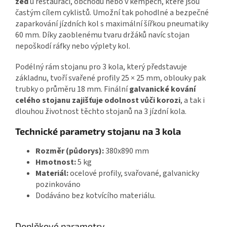
zeď
u restaurací, obchodů nebo v kempech, které jsou
častým cílem cyklistů. Umožní tak pohodlné a bezpečné
zaparkování jízdních kol s maximální šířkou pneumatiky
60 mm. Díky zaoblenému tvaru držáků navíc stojan
nepoškodí ráfky nebo výplety kol.
Podélný rám stojanu pro 3 kola, který představuje
základnu, tvoří svařené profily 25 × 25 mm, oblouky pak
trubky o průměru 18 mm. Finální
galvanické kování
celého stojanu zajišťuje odolnost vůči korozi
, a tak i
dlouhou životnost těchto stojanů na 3 jízdní kola.
Technické parametry stojanu na 3 kola
Rozměr (půdorys):
380x890 mm
Hmotnost:
5 kg
Materiál:
ocelové profily, svařované, galvanicky
pozinkováno
Dodáváno bez kotvícího materiálu.
Doplňkové parametry