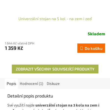
Univerzální stojan na 5 kol - na zem i zeď
Skladem
Průměrné
hodnocení
1 644 Kč včetně DPH
produktu
1 359 Kč
Do košíku
je
5,0
z
5
ZOBRAZIT VŠECHNY SOUVISEJÍCÍ PRODUKTY
hvězdiček.
Popis
Hodnocení (1)
Diskuze
Detailní popis produktu
Své využití najde
univerzální stojan na 3 kola na zem i