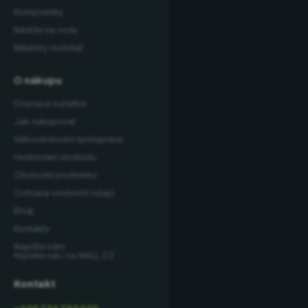
Kompostéry
Nádrže na vodu
Městský mobiliář
O nákupu
Doprava a platba
Jak nakupovat
Velkoobchodní spolupráce
Hodnocení obchodu
Obchodní podmínky
Ochrana osobních údajů
Blog
Kontakty
Napište nám
Najdete nás i na MALL.CZ
Kontakt