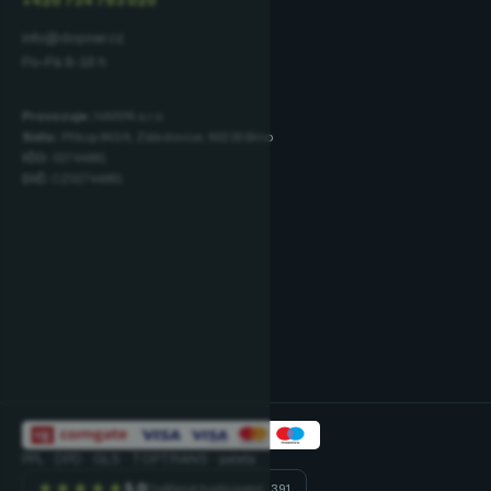
+420 734 793 020
info@dopner.cz
Po–Pá 8–16 h
Provozuje:
HARPA s.r.o.
Sídlo:
Příkop 843/4, Zábrdovice, 602 00 Brno
IČO:
02744881
DIČ:
CZ02744881
PPL · DPD · GLS · TOPTRANS · paleta
★★★★★
5,0
Ověřené hodnocení · 391