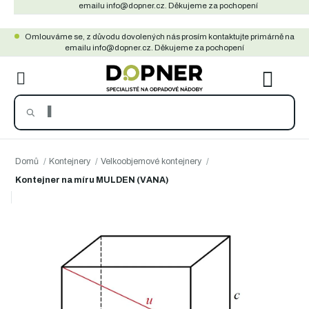
Přejít
emailu info@dopner.cz. Děkujeme za pochopení
na
Omlouváme se, z důvodu dovolených nás prosím kontaktujte primárně na
obsah
emailu info@dopner.cz. Děkujeme za pochopení
NÁKU
KOŠÍ
Domů
/
Kontejnery
/
Velkoobjemové kontejnery
/
Kontejner na míru MULDEN (VANA)