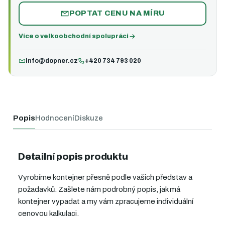
POPTAT CENU NA MÍRU
Více o velkoobchodní spolupráci
info@dopner.cz
+420 734 793 020
Popis
Hodnocení
Diskuze
Detailní popis produktu
Vyrobíme kontejner přesně podle vašich představ a
požadavků. Zašlete nám podrobný popis, jak má
kontejner vypadat a my vám zpracujeme individuální
cenovou kalkulaci.