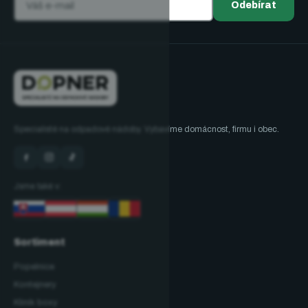
Odebírat
Specialisté na odpadové nádoby. Vybavíme domácnost, firmu i obec.
Jsme také v:
Sortiment
Popelnice
Kontejnery
Klinik boxy