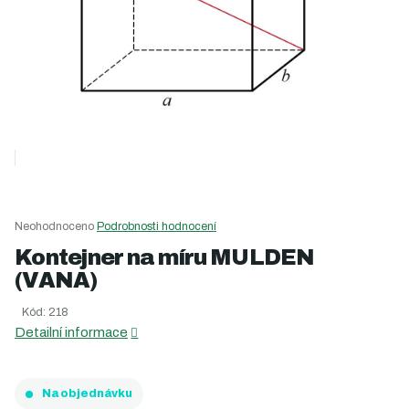
Průměrné
Neohodnoceno
Podrobnosti hodnocení
hodnocení
Kontejner na míru MULDEN
produktu
(VANA)
je
0,0
Kód:
218
z
5
Detailní informace
hvězdiček.
Na objednávku