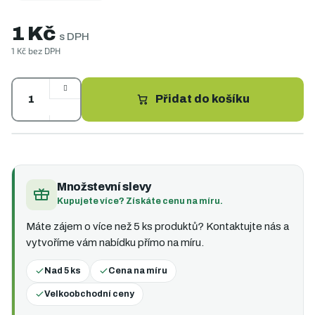
1 Kč
s DPH
1 Kč bez DPH
Měrná
cena:
Přidat do košíku
Množstevní slevy
Kupujete více? Získáte cenu na míru.
Máte zájem o více než 5 ks produktů? Kontaktujte nás a
vytvoříme vám nabídku přímo na míru.
Nad 5 ks
Cena na míru
Velkoobchodní ceny