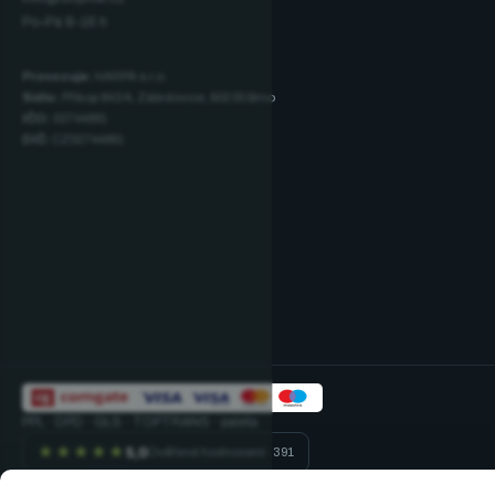
Po–Pá 8–16 h
Provozuje:
HARPA s.r.o.
Sídlo:
Příkop 843/4, Zábrdovice, 602 00 Brno
IČO:
02744881
DIČ:
CZ02744881
PPL · DPD · GLS · TOPTRANS · paleta
★★★★★
5,0
Ověřené hodnocení · 391