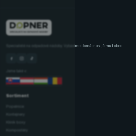
Specialisté na odpadové nádoby. Vybavíme domácnost, firmu i obec.
Jsme také v:
Sortiment
Popelnice
Kontejnery
Klinik boxy
Kompostéry