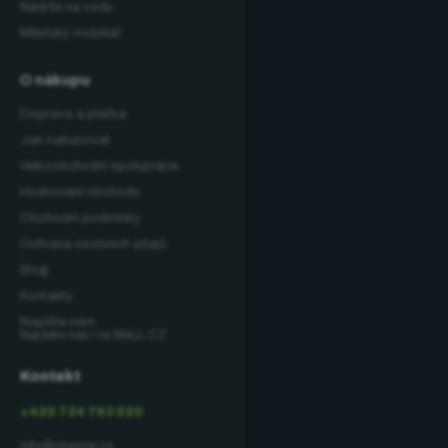
Nádrže na vodu
Městský mobiliář
O nákupu
Doprava a platba
Jak nakupovat
Velkoobchodní spolupráce
Hodnocení obchodu
Obchodní podmínky
Ochrana osobních údajů
Blog
Kontakty
Napište nám
Najdete nás i na MALL.CZ
Kontakt
+420 734 793 020
info@dopner.cz