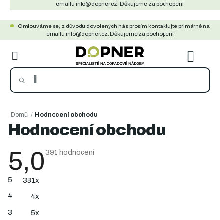
Přejít
emailu info@dopner.cz. Děkujeme za pochopení
na
Omlouváme se, z důvodu dovolených nás prosím kontaktujte primárně na
obsah
emailu info@dopner.cz. Děkujeme za pochopení
NÁKU
KOŠÍ
Domů
/
Hodnocení obchodu
Hodnocení obchodu
5,0
Průměrné
391 hodnocení
hodnocení
obchodu
je
5
381x
5,0
z
4
4x
5
hvězdiček.
3
5x