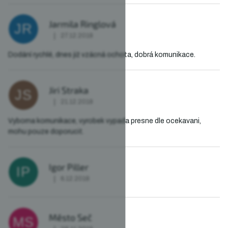
Jarmila Ringlová
JR
|
27.12.2018
Hodnocení obchodu je 5 z 5 hvězdiček.
Dodání rychlé, dnes již vzácná ochota, dobrá komunikace.
Jiri Straka
JS
|
21.12.2018
Hodnocení obchodu je 5 z 5 hvězdiček.
Vyborna komunikace, vyrobek vypada presne dle ocekavani,
mohu pouze doporucit.
Igor Piller
IP
|
6.12.2018
Hodnocení obchodu je 5 z 5 hvězdiček.
Město Seč
MS