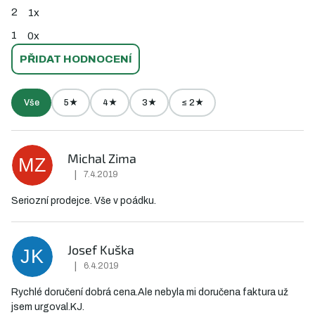
2
1x
1
0x
PŘIDAT HODNOCENÍ
Vše
5★
4★
3★
≤ 2★
V
ý
Michal Zima
MZ
p
|
7.4.2019
Hodnocení obchodu je 5 z 5 hvězdiček.
i
Seriozní prodejce. Vše v poádku.
s
h
o
Josef Kuška
JK
d
|
6.4.2019
Hodnocení obchodu je 5 z 5 hvězdiček.
n
Rychlé doručení dobrá cena.Ale nebyla mi doručena faktura už
o
jsem urgoval.KJ.