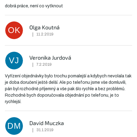
dobrá práce, není co vytknout
Olga Koutná
OK
|
11.2.2019
Hodnocení obchodu je 5 z 5 hvězdiček.
Veronika Jurdová
VJ
|
7.2.2019
Hodnocení obchodu je 5 z 5 hvězdiček.
Vyřízení objednávky bylo trochu pomalejší a kdybych nevolala tak
je doba doručení ještě delší. Ale po telefonu jsme vše domluvili,
pán byl rozhodně příjemný a vše pak šlo rychle a bez problémů.
Rozhodně bych doporučovala objednání po telefonu, je to
rychlejší.
David Muczka
DM
|
31.1.2019
Hodnocení obchodu je 5 z 5 hvězdiček.