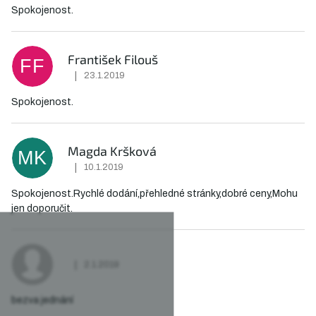
Spokojenost.
František Filouš
FF
|
23.1.2019
Hodnocení obchodu je 5 z 5 hvězdiček.
Spokojenost.
Magda Kršková
MK
|
10.1.2019
Hodnocení obchodu je 5 z 5 hvězdiček.
Spokojenost.Rychlé dodání,přehledné stránky,dobré ceny,Mohu
jen doporučit.
|
2.1.2019
Hodnocení obchodu je 4 z 5 hvězdiček.
bezva jednání