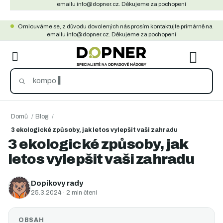
Přejít
emailu info@dopner.cz. Děkujeme za pochopení
na
Omlouváme se, z důvodu dovolených nás prosím kontaktujte primárně na
obsah
emailu info@dopner.cz. Děkujeme za pochopení
NÁKU
KOŠÍ
Domů
/
Blog
/
3 ekologické způsoby, jak letos vylepšit vaši zahradu
3 ekologické způsoby, jak
letos vylepšit vaši zahradu
Dopíkovy rady
25.3.2024
· 2 min čtení
OBSAH