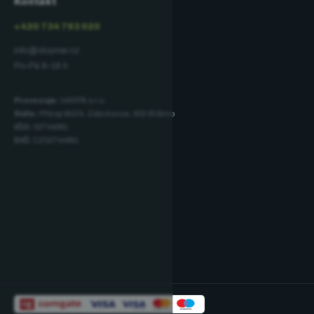
Kontakt
+420 734 793 020
info@dopner.cz
Po–Pá 8–16 h
Provozuje:
HARPA s.r.o.
Sídlo:
Příkop 843/4, Zábrdovice, 602 00 Brno
IČO:
02744881
DIČ:
CZ02744881