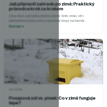
Jak připravit zahradu po zimě: Praktický
průvodce krok za krokem
Zima dává zahradě pořádně zabrat. Sníh, mráz, vítr i
přemokřená půda mohou zanechat stopy na trávník...
14.1.2026
Posypová sůl vs. písek: Co v zimě funguje
lépe?