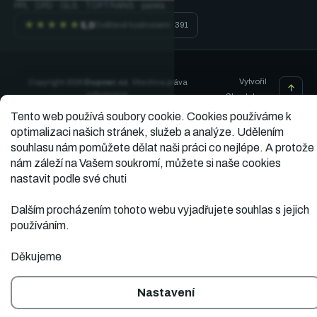
PPL · DPD · GLS · TOPTRANS · paleta
★★★★★
5,0
Ověřené hodnocení · 391
Vytvořil
Copyright 2026
Dopner.cz
. Všechna práva
vyhrazena.
Shoptet
Tento web používá soubory cookie.
Cookies používáme k
optimalizaci našich stránek, služeb a analýze. Udělením
souhlasu nám pomůžete dělat naši práci co nejlépe. A protože
nám záleží na Vašem soukromí, můžete si naše cookies
nastavit podle své chuti
Dalším procházením tohoto webu vyjadřujete souhlas s jejich
používáním.
Děkujeme
Nastavení