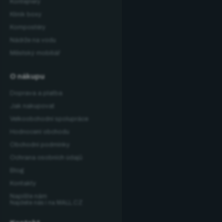
Kontejnery
Klinik boxy
Kompostéry
Nádrže na vodu
Městský mobiliář
O nákupu
Doprava a platba
Jak nakupovat
Velkoobchodní spolupráce
Hodnocení obchodu
Obchodní podmínky
Ochrana osobních údajů
Blog
Kontakty
Napište nám
Najdete nás i na MALL.CZ