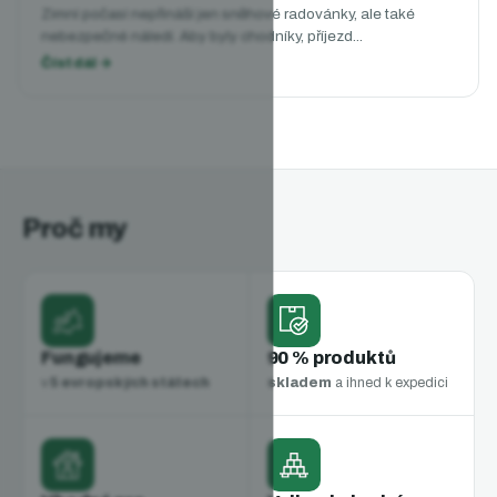
Zimní počasí nepřináší jen sněhové radovánky, ale také
nebezpečné náledí. Aby byly chodníky, příjezd...
Proč my
Fungujeme
90 % produktů
v
5 evropských státech
skladem
a ihned k expedici