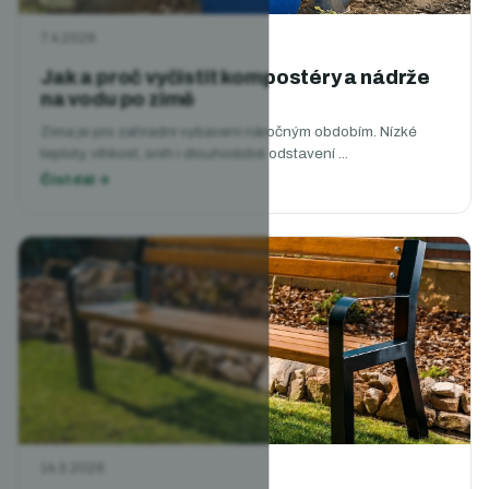
7.4.2026
Jak a proč vyčistit kompostéry a nádrže
na vodu po zimě
Zima je pro zahradní vybavení náročným obdobím. Nízké
teploty, vlhkost, sníh i dlouhodobé odstavení ...
14.3.2026