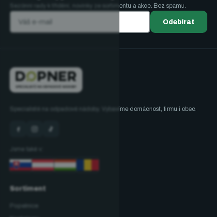
Sezónní rady k třídění, novinky ze sortimentu a akce. Bez spamu.
Odebírat
Specialisté na odpadové nádoby. Vybavíme domácnost, firmu i obec.
Jsme také v:
Sortiment
Popelnice