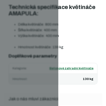
Technická specifikace květináče
AMAPULA:
Délka květináče: 800 mm
Šířka květináče: 400 mm
Výška květináče: 400 mm
Hmotnost květináče: 130 kg
Doplňkové parametry
Kategorie
:
Betonové zahradní květináče
Hmotnost
:
130 kg