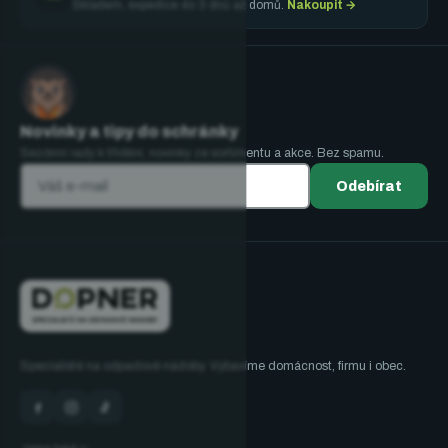
Skladem, expedice do 3 dnů až domů.
Nakoupit →
Novinky a tipy do schránky
Sezónní rady k třídění, novinky ze sortimentu a akce. Bez spamu.
Odebírat
Specialisté na odpadové nádoby. Vybavíme domácnost, firmu i obec.