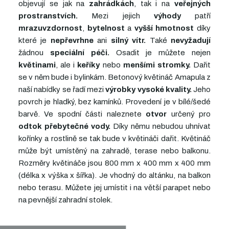
objevují se jak na
zahrádkách
, tak i na
veřejných
prostranstvích.
Mezi jejich
výhody
patří
mrazuvzdornost
,
bytelnost
a
vyšší
hmotnost
díky
které je
nepřevrhne
ani
silný
vítr.
Také
nevyžadují
žádnou
speciální
péči.
Osadit je můžete nejen
květinami
, ale i
keříky
nebo
menšími
stromky.
Dařit
se v něm bude i bylinkám. Betonový květináč Amapula z
naší nabídky se řadí mezi
výrobky
vysoké
kvality.
Jeho
povrch je hladký, bez kamínků. Provedení je v bílé/šedé
barvě. Ve spodní části naleznete
otvor
určený pro
odtok
přebytečné
vody.
Díky němu nebudou uhnívat
kořínky a rostlině se tak bude v květináči dařit. Květináč
může být umístěný na zahradě, terase nebo balkonu.
Rozměry květináče jsou 800 mm x 400 mm x 400 mm
(délka x výška x šířka). Je vhodný do altánku, na balkon
nebo terasu. Můžete jej umístit i na větší parapet nebo
na pevnější zahradní stolek.