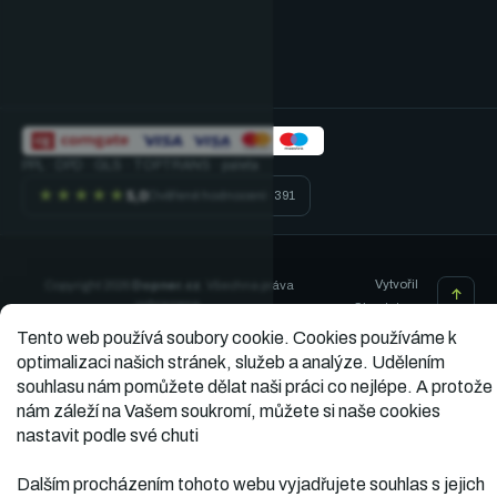
PPL · DPD · GLS · TOPTRANS · paleta
★★★★★
5,0
Ověřené hodnocení · 391
Vytvořil
Copyright 2026
Dopner.cz
. Všechna práva
vyhrazena.
Shoptet
Tento web používá soubory cookie.
Cookies používáme k
optimalizaci našich stránek, služeb a analýze. Udělením
souhlasu nám pomůžete dělat naši práci co nejlépe. A protože
nám záleží na Vašem soukromí, můžete si naše cookies
nastavit podle své chuti
Dalším procházením tohoto webu vyjadřujete souhlas s jejich