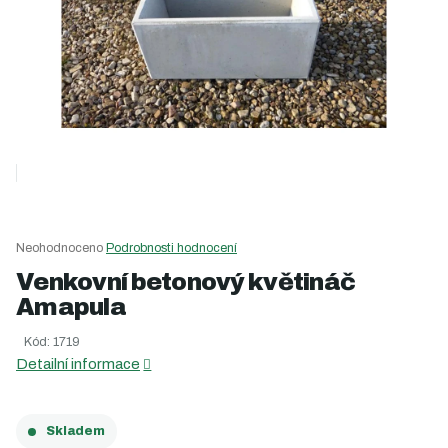
Průměrné
Neohodnoceno
Podrobnosti hodnocení
hodnocení
Venkovní betonový květináč
produktu
Amapula
je
0,0
Kód:
1719
z
5
Detailní informace
hvězdiček.
Skladem