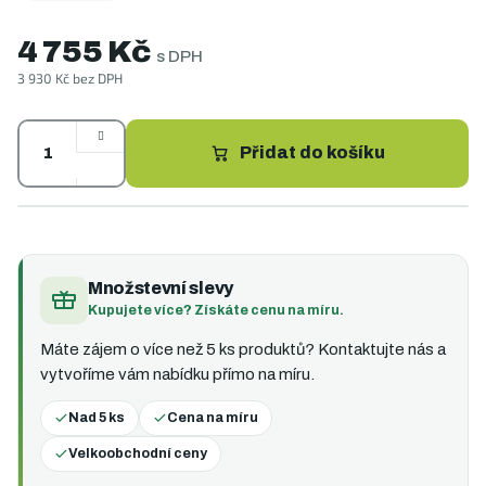
4 755 Kč
s DPH
3 930 Kč bez DPH
Měrná
cena:
Přidat do košíku
Množstevní slevy
Kupujete více? Získáte cenu na míru.
Máte zájem o více než 5 ks produktů? Kontaktujte nás a
vytvoříme vám nabídku přímo na míru.
Nad 5 ks
Cena na míru
Velkoobchodní ceny