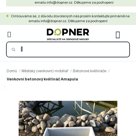
Přejít
emailu info@dopner.cz. Děkujeme za pochopení
na
Omlouváme se, z důvodu dovolených nás prosím kontaktujte primárně na
obsah
emailu info@dopner.cz. Děkujeme za pochopení
NÁKU
KOŠÍ
Domů
/
Městský (venkovní) mobiliář
/
Betonové květináče
/
Venkovní betonový květináč Amapula