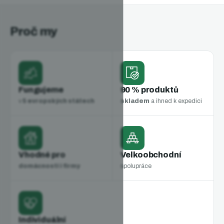
Proč my
Fungujeme
90 % produktů
v
5 evropských státech
skladem
a ihned k expedici
Vhodné pro
Velkoobchodní
domácnosti i firmy
spolupráce
Individuální