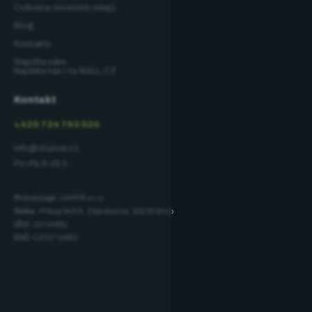
Ochrana osobních údajů
Blog
Kontakty
Napište nám
Najdete nás i na MALL.CZ
Kontakt
+420 734 793 020
info@dopner.cz
Po–Pá 8–16 h
Provozuje:
HARPA s.r.o.
Sídlo:
Příkop 843/4, Zábrdovice, 602 00 Brno
IČO:
02744881
DIČ:
CZ02744881