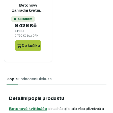
Betonový
zahradní květináč
CITYWOOD -
Skladem
imitace dřeva
9 426 Kč
s DPH
7 790 Kč bez DPH
Do košíku
Popis
Hodnocení
Diskuze
Detailní popis produktu
Betonové
květináče
si nacházejí stále více příznivců a