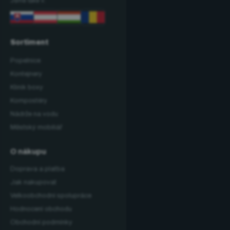
Jsme také v:
Sortiment
Popelnice
Kontejnery
Klinik boxy
Kompostéry
Nádrže na vodu
Městský mobiliář
O nákupu
Doprava a platba
Jak nakupovat
Velkoobchodní spolupráce
Hodnocení obchodu
Obchodní podmínky