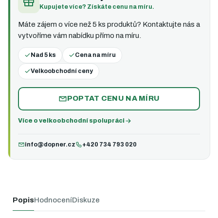
Kupujete více? Získáte cenu na míru.
Máte zájem o více než 5 ks produktů? Kontaktujte nás a
vytvoříme vám nabídku přímo na míru.
Nad 5 ks
Cena na míru
Velkoobchodní ceny
POPTAT CENU NA MÍRU
Více o velkoobchodní spolupráci
info@dopner.cz
+420 734 793 020
Popis
Hodnocení
Diskuze