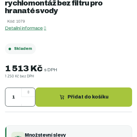
rychlomontáž bez filtru pro
je
0,0
hranaté svody
z
5
Kód:
1079
hvězdiček.
Detailní informace
Skladem
1 513 Kč
s DPH
1 250 Kč bez DPH
Měrná
cena:
Přidat do košíku
Množstevní slevy