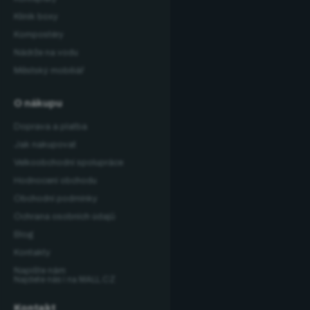
Klinik boxy
Kompostéry
Nádrže na vodu
Městský mobiliář
O nákupu
Doprava a platba
Jak nakupovat
Velkoobchodní spolupráce
Hodnocení obchodu
Obchodní podmínky
Ochrana osobních údajů
Blog
Kontakty
Napište nám
Najdete nás i na MALL.CZ
Kontakt