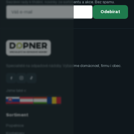
Sezónní rady k třídění, novinky ze sortimentu a akce. Bez spamu.
Odebírat
Specialisté na odpadové nádoby. Vybavíme domácnost, firmu i obec.
Jsme také v:
Sortiment
Popelnice
Kontejnery