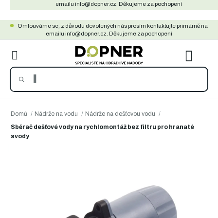
Přejít
emailu info@dopner.cz. Děkujeme za pochopení
na
Omlouváme se, z důvodu dovolených nás prosím kontaktujte primárně na
obsah
emailu info@dopner.cz. Děkujeme za pochopení
NÁKU
KOŠÍ
Domů
/
Nádrže na vodu
/
Nádrže na dešťovou vodu
/
Sběrač dešťové vody na rychlomontáž bez filtru pro hranaté
svody