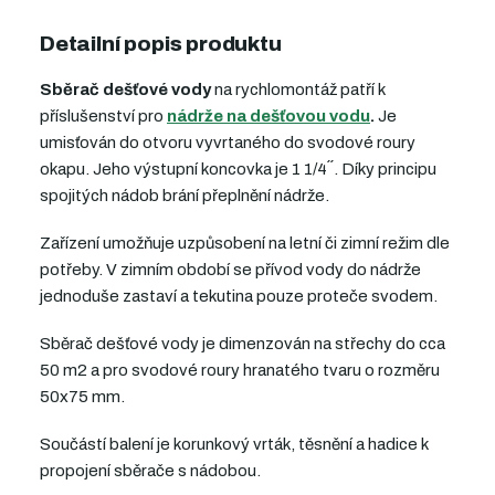
Detailní popis produktu
Sběrač dešťové vody
na rychlomontáž patří k
příslušenství pro
nádrže na dešťovou vodu
.
Je
umisťován do otvoru vyvrtaného do svodové roury
okapu. Jeho výstupní koncovka je 1 1/4´´. Díky principu
spojitých nádob brání přeplnění nádrže.
Zařízení umožňuje uzpůsobení na letní či zimní režim dle
potřeby. V zimním období se přívod vody do nádrže
jednoduše zastaví a tekutina pouze proteče svodem.
Sběrač dešťové vody je dimenzován na střechy do cca
50 m2 a pro svodové roury hranatého tvaru o rozměru
50x75 mm.
Součástí balení je korunkový vrták, těsnění a hadice k
propojení sběrače s nádobou.