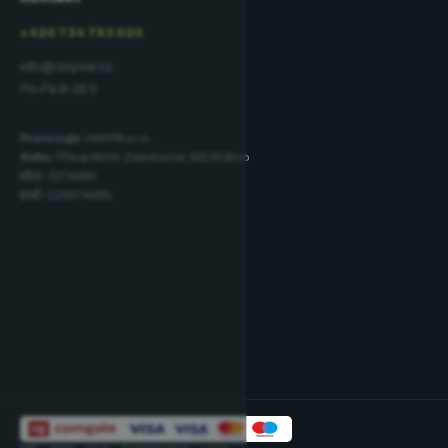
+420 734 793 020
info@dopner.cz
Po–Pá 8–16 h
Provozuje:
HARPA s.r.o.
Sídlo:
Příkop 843/4, Zábrdovice, 602 00 Brno
IČO:
02744881
DIČ:
CZ02744881