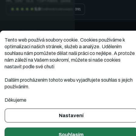
PPL · DPD · GLS · TOPTRANS · paleta
★★★★★
5,0
Ověřené hodnocení · 391
Vytvořil
Copyright 2026
Dopner.cz
. Všechna práva
vyhrazena.
Tento web používá soubory cookie.
Cookies používáme k
Shoptet
optimalizaci našich stránek, služeb a analýze. Udělením
souhlasu nám pomůžete dělat naši práci co nejlépe. A protože
nám záleží na Vašem soukromí, můžete si naše cookies
nastavit podle své chuti
Dalším procházením tohoto webu vyjadřujete souhlas s jejich
používáním.
Děkujeme
Nastavení
Souhlasím