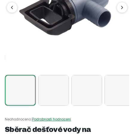
Průměrné
Neohodnoceno
Podrobnosti hodnocení
hodnocení
Sběrač dešťové vody na
produktu