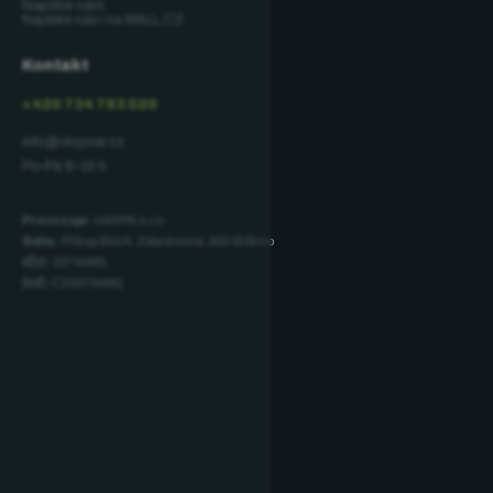
Napište nám
Najdete nás i na MALL.CZ
Kontakt
+420 734 793 020
info@dopner.cz
Po–Pá 8–16 h
Provozuje:
HARPA s.r.o.
Sídlo:
Příkop 843/4, Zábrdovice, 602 00 Brno
IČO:
02744881
DIČ:
CZ02744881