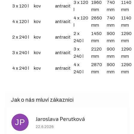
3 x 120
1960
740
1140
3 x 120 l
kov
antracit
l
mm
mm
mm
4 x 120
2650
740
1140
4 x 120 l
kov
antracit
l
mm
mm
mm
2 x
1450
900
1290
2 x 240 l
kov
antracit
240 l
mm
mm
mm
3 x
2120
900
1290
3 x 240 l
kov
antracit
240 l
mm
mm
mm
4 x
2870
900
1290
4 x 240 l
kov
antracit
240 l
mm
mm
mm
Jaroslava Perutková
JP
Hodnocení obchodu je 5 z 5 hvězdiček.
22.6.2026