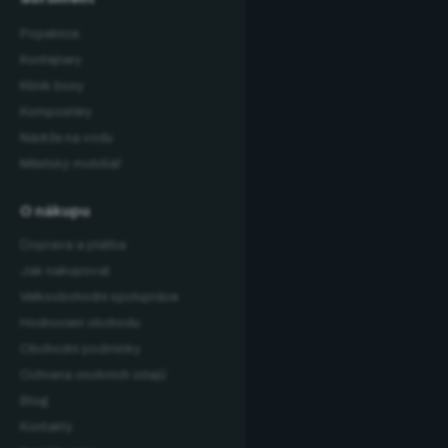
Popelnice
Kontejnery
Klinik boxy
Kompostéry
Nádrže na vodu
Městský mobiliář
O nákupu
Doprava a platba
Jak nakupovat
Velkoobchodní spolupráce
Hodnocení obchodu
Obchodní podmínky
Ochrana osobních údajů
Blog
Kontakty