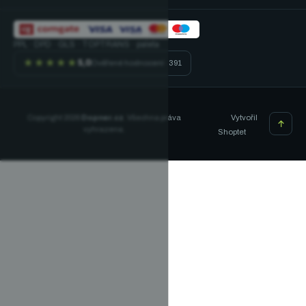
PPL · DPD · GLS · TOPTRANS · paleta
★★★★★
5,0
Ověřené hodnocení · 391
Vytvořil
Copyright 2026
Dopner.cz
. Všechna práva
vyhrazena.
Shoptet