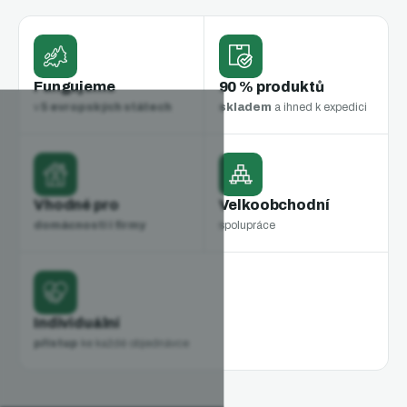
Fungujeme
90 % produktů
v
5 evropských státech
skladem
a ihned k expedici
Vhodné pro
Velkoobchodní
domácnosti i firmy
spolupráce
Individuální
přístup
ke každé objednávce