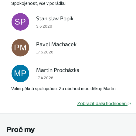
Spokojenost, vše v pořádku
Stanislav Popik
SP
Hodnocení obchodu je 5 z 5 hvězdiček.
3.6.2026
Pavel Machacek
PM
Hodnocení obchodu je 5 z 5 hvězdiček.
17.5.2026
Martin Procházka
MP
Hodnocení obchodu je 5 z 5 hvězdiček.
17.4.2026
Velmi pěkná spolupráce. Za obchod moc děkuji. Martin
Zobrazit další hodnocení
Proč my