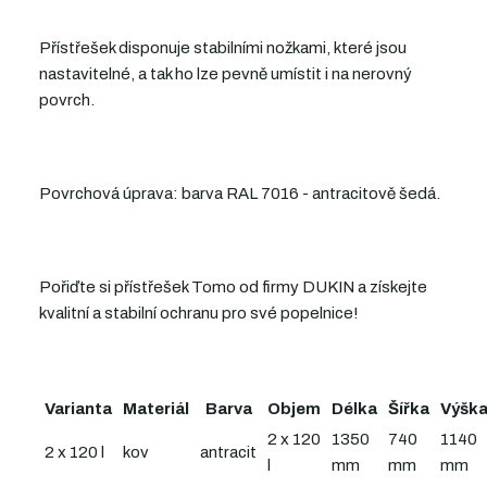
Přístřešek disponuje stabilními nožkami, které jsou
nastavitelné, a tak ho lze pevně umístit i na nerovný
povrch.
Povrchová úprava: barva RAL 7016 - antracitově šedá.
Pořiďte si přístřešek Tomo od firmy DUKIN a získejte
kvalitní a stabilní ochranu pro své popelnice!
Varianta
Materiál
Barva
Objem
Délka
Šířka
Výšk
2 x 120
1350
740
1140
2 x 120 l
kov
antracit
l
mm
mm
mm