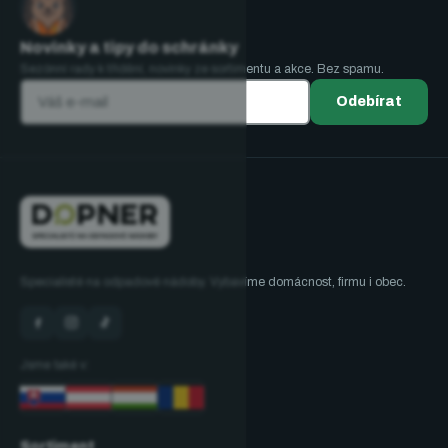
Novinky a tipy do schránky
Sezónní rady k třídění, novinky ze sortimentu a akce. Bez spamu.
Odebírat
Specialisté na odpadové nádoby. Vybavíme domácnost, firmu i obec.
Jsme také v:
Sortiment