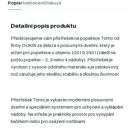
Popis
Hodnocení
Diskuze
Detailní popis produktu
Představujeme vám přístřešek na popelnice Tomo od
firmy DUKIN ze železa s posuvnými dveřmi, který je
určen pro popelnice o objemu 120 l či 240 l (záleží na
počtu popelnic – 2, 3 nebo 4 nádoby). Přístřešek je
vyroben z vysoce odolného materiálu a je celokovový,
což zaručuje jeho skvělou stabilitu a dlouhou životnost.
Přístřešek Tomo je vybaven moderními posuvnými
dveřmi a speciálním systémem pro uchycení a vyklápění
nádoby. Na střeše je praktický prostor pro vysypání
kačírkem nebo pro osázení rostlinami.