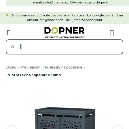
Přejít
emailu info@dopner.cz. Děkujeme za pochopení
na
Omlouváme se, z důvodu dovolených nás prosím kontaktujte primárně na
obsah
emailu info@dopner.cz. Děkujeme za pochopení
NÁKU
KOŠÍ
Domů
/
Příslušenství
/
Přístřešky na popelnice
/
Přístřešek na popelnice Tomo