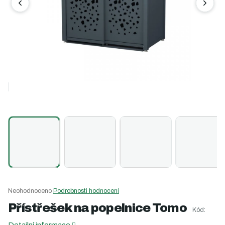
Průměrné
Neohodnoceno
Podrobnosti hodnocení
hodnocení
Přístřešek na popelnice Tomo
produktu
Kód:
je
Detailní informace