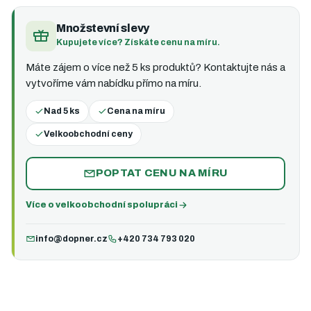
Množstevní slevy
Kupujete více? Získáte cenu na míru.
Máte zájem o více než 5 ks produktů? Kontaktujte nás a
vytvoříme vám nabídku přímo na míru.
Nad 5 ks
Cena na míru
Velkoobchodní ceny
POPTAT CENU NA MÍRU
Více o velkoobchodní spolupráci
info@dopner.cz
+420 734 793 020