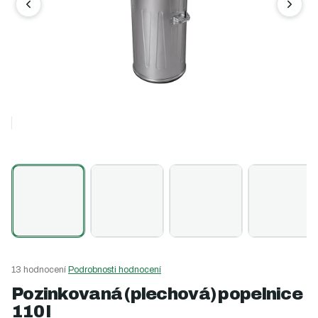
Průměrné
13 hodnocení
Podrobnosti hodnocení
hodnocení
Pozinkovaná (plechová) popelnice
produktu
110 l
je