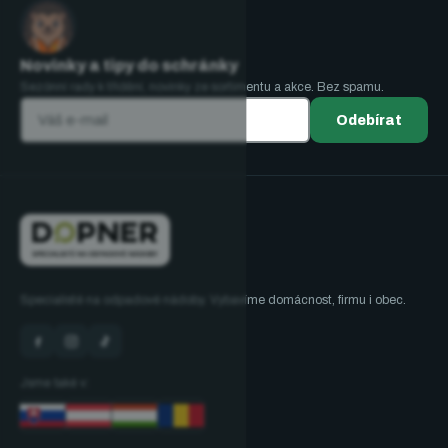
Novinky a tipy do schránky
Sezónní rady k třídění, novinky ze sortimentu a akce. Bez spamu.
Odebírat
Specialisté na odpadové nádoby. Vybavíme domácnost, firmu i obec.
Jsme také v: