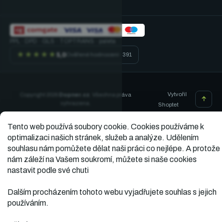
PPL · DPD · GLS · TOPTRANS · paleta
★★★★★
5,0
Ověřené hodnocení · 391
Vytvořil
Copyright 2026
Dopner.cz
. Všechna práva
vyhrazena.
Shoptet
Tento web používá soubory cookie.
Cookies používáme k
optimalizaci našich stránek, služeb a analýze. Udělením
souhlasu nám pomůžete dělat naši práci co nejlépe. A protože
nám záleží na Vašem soukromí, můžete si naše cookies
nastavit podle své chuti
Dalším procházením tohoto webu vyjadřujete souhlas s jejich
používáním.