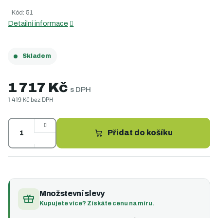
4,4
Kód:
51
z
5
Detailní informace
hvězdiček.
Skladem
1 717 Kč
s DPH
1 419 Kč bez DPH
Měrná
cena:
Přidat do košíku
Množstevní slevy
Kupujete více? Získáte cenu na míru.