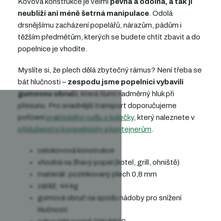
Kovová konstrukce
je velmi
pevná a odolná, a tak jí
neublíží ani méně šetrná manipulace
.
Odolá
drsnějšímu zacházení popelářů, nárazům, pádům i
těžším předmětům, kterých se budete chtít zbavit a do
popelnice je vhodíte.
Myslíte si, že plech dělá zbytečný rámus? Není třeba se
bát hlučnosti –
zespodu jsme popelnici vybavili
gumovou obručí
, která tlumí nadměrný hluk při
přesunu. Pro snadnější transport doporučujeme
pořízení
praktického rudlu s kolečky
, který naleznete v
příslušenství k popelnicím a kontejnerům
.
celokovová konstrukce
vhodná na žhavý popel (kotel, grill, ohniště)
materiál: pozinkovaný plech 0,8 mm
zátěž: 44 kg
gumová obruč na spodu nádoby pro snížení
hlučnosti