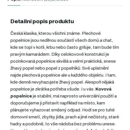
Detailní popis produktu
Česká klasika, kterou všichni známe. Plechové
popelnice jsou nedílnou součástí všech domů a chat,
kde se topí v kotli, krbu nebo často griluje,
tam bude tím
pravým kamarádem
. Díky celokovové konstrukci je
pozinkovaná popelnice
skvělá a velmi praktická, snese
žhavý popel nebo popel z popelníků. Své uplatnění
najde plechová popelnice ale u každého objektu. I tam,
kde denně nevyhazujete žhavý popel. Alespoň nějaká
popelnice je zkrátka potřeba všude. I u vás.
Kovová
popelnice
je stabilní, má naprosto univerzální použití a
doporučujeme ji přistavit například na místo, kam
plánujete vyhazovat směsný odpad. Hodí se pro tuhé
domovní smetí, zbytky jídla, prach a jiné nečistoty, staré
hadry a podobně, to vše nádoba bez problému unese.