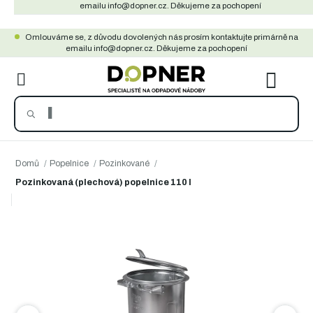
Přejít
emailu info@dopner.cz. Děkujeme za pochopení
na
Omlouváme se, z důvodu dovolených nás prosím kontaktujte primárně na
obsah
emailu info@dopner.cz. Děkujeme za pochopení
NÁKU
KOŠÍ
Domů
/
Popelnice
/
Pozinkované
/
Pozinkovaná (plechová) popelnice 110 l