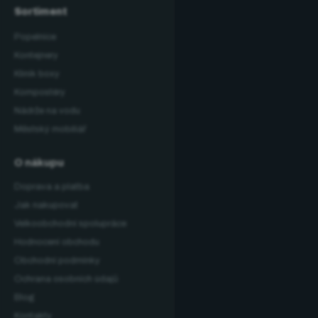
Sortiment
Popelnice
Kontejnery
Klinik boxy
Kompostéry
Nádrže na vodu
Městský mobiliář
O nákupu
Doprava a platba
Jak nakupovat
Velkoobchodní spolupráce
Hodnocení obchodu
Obchodní podmínky
Ochrana osobních údajů
Blog
Kontakty