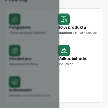
Fungujeme
90 % produktů
v
5 evropských státech
skladem
a ihned k expedici
Vhodné pro
Velkoobchodní
domácnosti i firmy
spolupráce
Individuální
přístup
ke každé objednávce