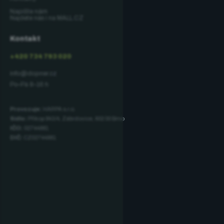
Napište nám
Najdete nás i na MALL.CZ
Kontakt
+420 734 793 020
info@dopner.cz
Po–Pá 8–16 h
Provozuje:
HARPA s.r.o.
Sídlo:
Příkop 843/4, Zábrdovice, 602 00 Brno
IČO:
02744881
DIČ:
CZ02744881