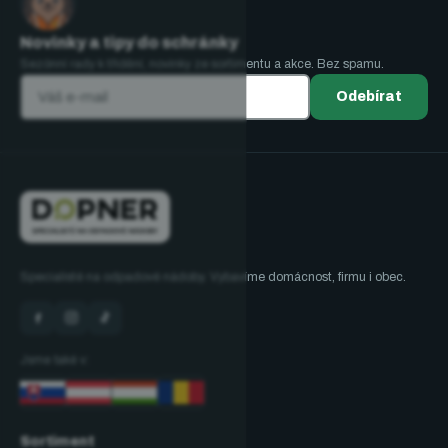
Novinky a tipy do schránky
Sezónní rady k třídění, novinky ze sortimentu a akce. Bez spamu.
Odebírat
Specialisté na odpadové nádoby. Vybavíme domácnost, firmu i obec.
Jsme také v:
Sortiment