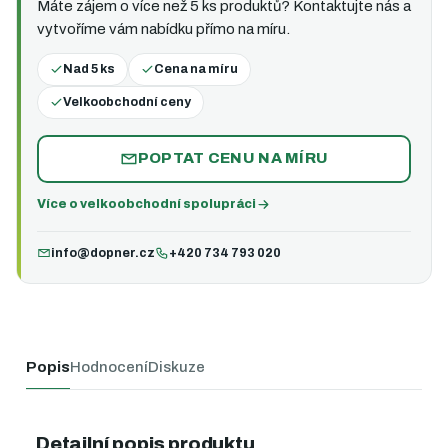
Máte zájem o více než 5 ks produktů? Kontaktujte nás a
vytvoříme vám nabídku přímo na míru.
Nad 5 ks
Cena na míru
Velkoobchodní ceny
POPTAT CENU NA MÍRU
Více o velkoobchodní spolupráci
info@dopner.cz
+420 734 793 020
Popis
Hodnocení
Diskuze
Detailní popis produktu