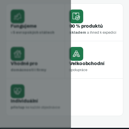
Fungujeme
90 % produktů
v
5 evropských státech
skladem
a ihned k expedici
Vhodné pro
Velkoobchodní
domácnosti i firmy
spolupráce
Individuální
přístup
ke každé objednávce