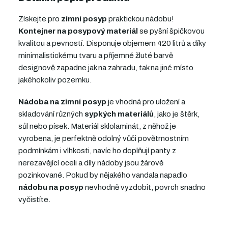
Získejte pro
zimní posyp
praktickou nádobu!
Kontejner na posypový materiál
se pyšní špičkovou
kvalitou a pevností. Disponuje objemem 420 litrů a díky
minimalistickému tvaru a příjemné žluté barvě
designově zapadne jak na zahradu, tak na jiné místo
jakéhokoliv pozemku.
Nádoba na zimní posyp
je vhodná pro uložení a
skladování různých
sypkých materiálů
, jako je štěrk,
sůl nebo písek. Materiál sklolaminát, z něhož je
vyrobena, je perfektně odolný vůči povětrnostním
podmínkám i vlhkosti, navíc ho doplňují panty z
nerezavějící oceli a díly nádoby jsou žárově
pozinkované. Pokud by nějakého vandala napadlo
nádobu na posyp
nevhodně vyzdobit, povrch snadno
vyčistíte.