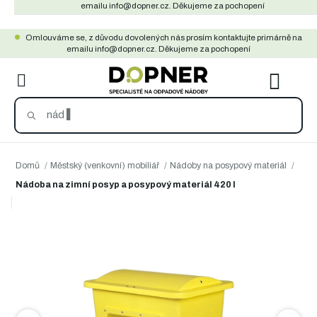
Přejít
emailu info@dopner.cz. Děkujeme za pochopení
na
Omlouváme se, z důvodu dovolených nás prosím kontaktujte primárně na
obsah
emailu info@dopner.cz. Děkujeme za pochopení
NÁKU
KOŠÍ
Domů
/
Městský (venkovní) mobiliář
/
Nádoby na posypový materiál
/
Nádoba na zimní posyp a posypový materiál 420 l