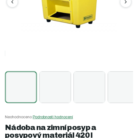
Průměrné
Neohodnoceno
Podrobnosti hodnocení
hodnocení
Nádoba na zimní posyp a
produktu
posypový materiál 420 l
je