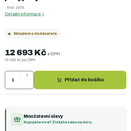
0,0
Kód:
1505
z
5
Detailní informace
hvězdiček.
Skladem u dodavatele
12 693 Kč
s DPH
10 490 Kč bez DPH
Měrná
cena:
Přidat do košíku
Množstevní slevy
Kupujete více? Získáte cenu na míru.