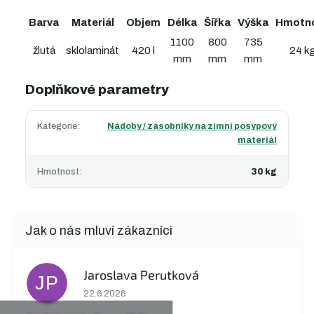
Barva
Materiál
Objem
Délka
Šířka
Výška
Hmotn
1100
800
735
žlutá
sklolaminát
420 l
24 k
mm
mm
mm
Doplňkové parametry
Kategorie
:
Nádoby / zásobníky na zimní posypový
materiál
Hmotnost
:
30 kg
Jaroslava Perutková
JP
Hodnocení obchodu je 5 z 5 hvězdiček.
22.6.2026