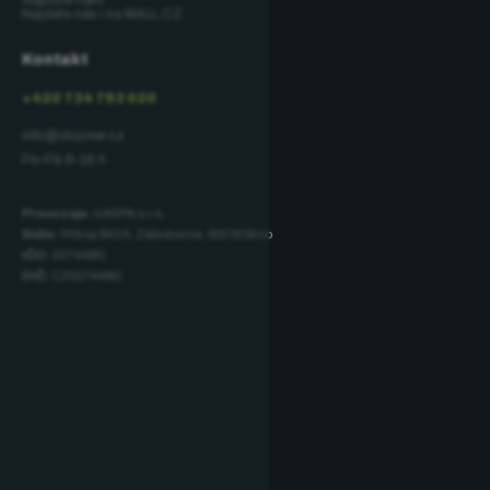
Najdete nás i na MALL.CZ
Kontakt
+420 734 793 020
info@dopner.cz
Po–Pá 8–16 h
Provozuje:
HARPA s.r.o.
Sídlo:
Příkop 843/4, Zábrdovice, 602 00 Brno
IČO:
02744881
DIČ:
CZ02744881