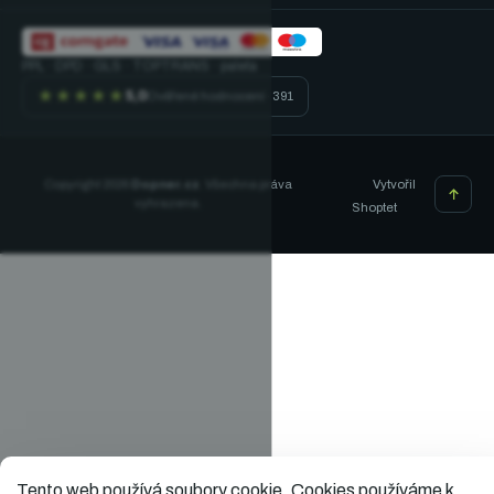
PPL · DPD · GLS · TOPTRANS · paleta
★★★★★
5,0
Ověřené hodnocení · 391
Vytvořil
Copyright 2026
Dopner.cz
. Všechna práva
vyhrazena.
Shoptet
Tento web používá soubory cookie.
Cookies používáme k