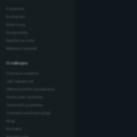
Popelnice
Kontejnery
Klinik boxy
Kompostéry
Nádrže na vodu
Městský mobiliář
O nákupu
Doprava a platba
Jak nakupovat
Velkoobchodní spolupráce
Hodnocení obchodu
Obchodní podmínky
Ochrana osobních údajů
Blog
Kontakty
Napište nám