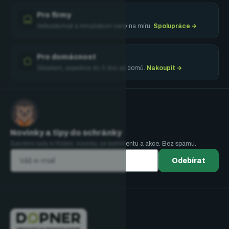
Pro firmy
Velkoobchod a množstevní ceny na míru.
Spolupráce →
Pro domácnost
Skladem, expedice do 3 dnů až domů.
Nakoupit →
Novinky a tipy do schránky
Sezónní rady k třídění, novinky ze sortimentu a akce. Bez spamu.
Odebírat