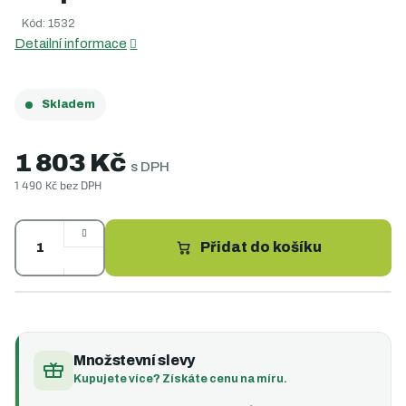
0,0
Kód:
1532
z
5
Detailní informace
hvězdiček.
Skladem
1 803 Kč
s DPH
1 490 Kč bez DPH
Měrná
cena:
Přidat do košíku
Množstevní slevy
Kupujete více? Získáte cenu na míru.