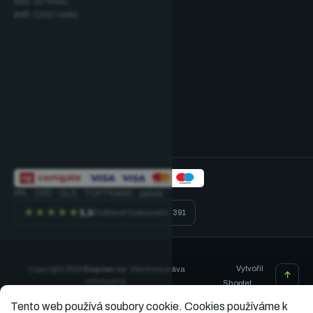
IČO:
02744881
DIČ:
CZ02744881
PPL · DPD · GLS · TOPTRANS · paleta
★★★★★
5,0
Ověřené hodnocení · 391
Vytvořil
Copyright 2026
Dopner.cz
. Všechna práva
vyhrazena.
Shoptet
Tento web používá soubory cookie.
Cookies používáme k