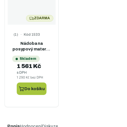
ZDARMA
ZDARMA
Kód
1533
Průměrné hodnocení produktu je 5,0 z 5 hvězdiček.
Nádoba na
posypový materiál
120 l + lopatka
Skladem
1 561 Kč
s DPH
1 290 Kč bez DPH
Do košíku
Popis
Hodnocení
Diskuze