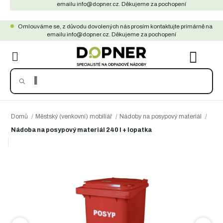
Přejít
emailu info@dopner.cz. Děkujeme za pochopení
na
Omlouváme se, z důvodu dovolených nás prosím kontaktujte primárně na
obsah
emailu info@dopner.cz. Děkujeme za pochopení
NÁKU
KOŠÍ
Domů
/
Městský (venkovní) mobiliář
/
Nádoby na posypový materiál
/
Nádoba na posypový materiál 240 l + lopatka