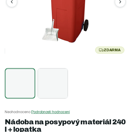
ZDARMA
Z
D
A
R
M
A
Průměrné
Neohodnoceno
Podrobnosti hodnocení
hodnocení
Nádoba na posypový materiál 240
produktu
l + lopatka
je