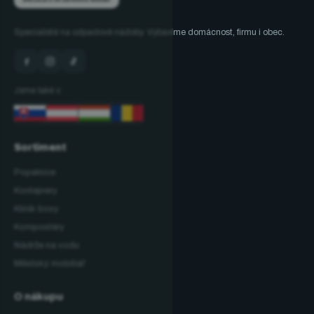
Specialisté na odpadové nádoby. Vybavíme domácnost, firmu i obec.
Jsme také v:
Sortiment
Popelnice
Kontejnery
Klinik boxy
Kompostéry
Nádrže na vodu
Městský mobiliář
O nákupu