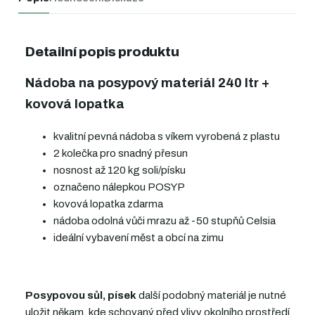
Detailní popis produktu
Nádoba na posypový materiál 240 ltr +
kovová lopatka
kvalitní pevná nádoba s víkem vyrobená z plastu
2 kolečka pro snadný přesun
nosnost až 120 kg soli/písku
označeno nálepkou POSYP
kovová lopatka zdarma
nádoba odolná vůči mrazu až -50 stupňů Celsia
ideální vybavení měst a obcí na zimu
Posypovou sůl, písek
další podobný materiál
je nutné
uložit někam, kde schovaný před vlivy okolního prostředí