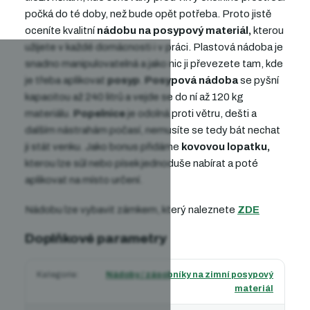
počká do té doby, než bude opět potřeba. Proto jistě
oceníte kvalitní
nádobu na posypový materiál,
kterou
užijete v každé domácnosti i v práci. Plastová nádoba je
snadno manipulovatelná a jako nic ji převezete tam, kde
je třeba aplikovat
posyp
.
Posypová nádoba
se pyšní
kapacitou až 240 litrů a vejde se do ní až 120 kg
materiálu.
Popelnice
je odolná proti větru, dešti a
dalším nástrahám počasí, nemusíte se tedy bát nechat
ji stát venku. Jako bonus přidáme
kovovou lopatku,
kterou lze sůl nebo písek jednoduše nabírat a poté
aplikovat na místo určení.
Nádobu lze vybavit zámkem, který naleznete
ZDE
Doplňkové parametry
Kategorie
:
Nádoby / zásobníky na zimní posypový
materiál