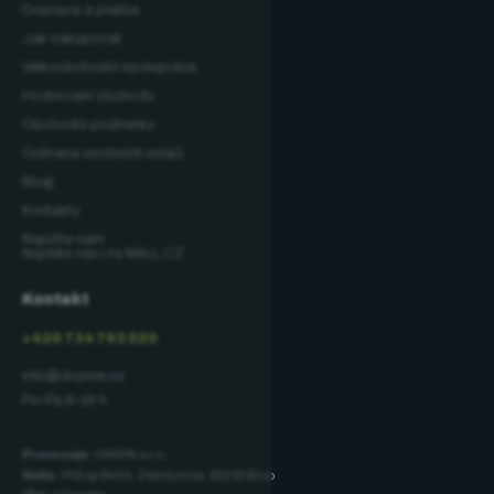
Doprava a platba
Jak nakupovat
Velkoobchodní spolupráce
Hodnocení obchodu
Obchodní podmínky
Ochrana osobních údajů
Blog
Kontakty
Napište nám
Najdete nás i na MALL.CZ
Kontakt
+420 734 793 020
info@dopner.cz
Po–Pá 8–16 h
Provozuje:
HARPA s.r.o.
Sídlo:
Příkop 843/4, Zábrdovice, 602 00 Brno