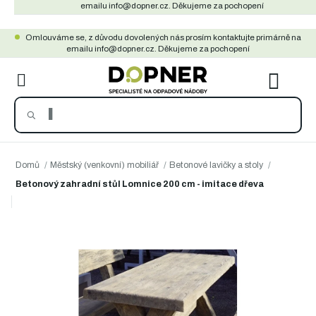
Přejít
emailu info@dopner.cz. Děkujeme za pochopení
na
Omlouváme se, z důvodu dovolených nás prosím kontaktujte primárně na
obsah
emailu info@dopner.cz. Děkujeme za pochopení
NÁKU
KOŠÍ
Domů
/
Městský (venkovní) mobiliář
/
Betonové lavičky a stoly
/
Betonový zahradní stůl Lomnice 200 cm - imitace dřeva