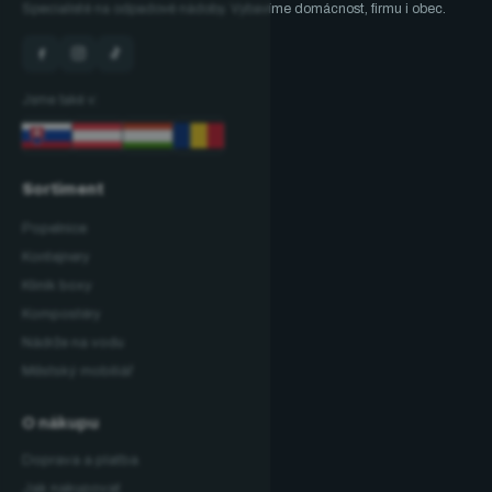
Specialisté na odpadové nádoby. Vybavíme domácnost, firmu i obec.
Jsme také v:
Sortiment
Popelnice
Kontejnery
Klinik boxy
Kompostéry
Nádrže na vodu
Městský mobiliář
O nákupu
Doprava a platba
Jak nakupovat