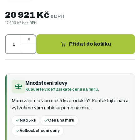
20 921 Kč
s DPH
17 290 Kč bez DPH
Měrná
cena:
Přidat do košíku
Množstevní slevy
Kupujete více? Získáte cenu na míru.
Máte zájem o více než 5 ks produktů? Kontaktujte nás a
vytvoříme vám nabídku přímo na míru.
Nad 5 ks
Cena na míru
Velkoobchodní ceny