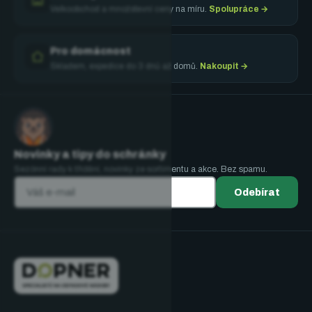
Velkoobchod a množstevní ceny na míru.
Spolupráce →
Pro domácnost
Skladem, expedice do 3 dnů až domů.
Nakoupit →
Novinky a tipy do schránky
Sezónní rady k třídění, novinky ze sortimentu a akce. Bez spamu.
Odebírat