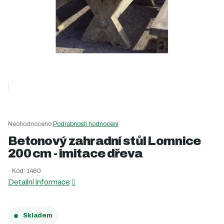
Průměrné
Neohodnoceno
Podrobnosti hodnocení
hodnocení
Betonový zahradní stůl Lomnice
produktu
200 cm - imitace dřeva
je
0,0
Kód:
1460
z
5
Detailní informace
hvězdiček.
Skladem