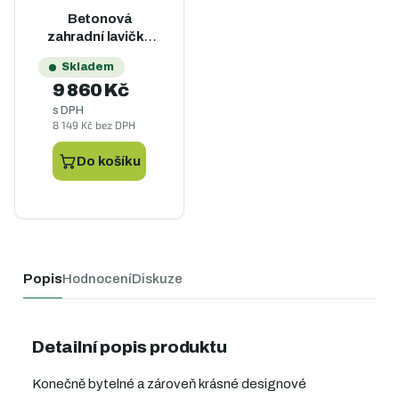
Betonová
zahradní lavička
WOODY bez
Skladem
opěradla - imitace
9 860 Kč
dřeva -120 cm
s DPH
8 149 Kč bez DPH
Do košíku
Popis
Hodnocení
Diskuze
Detailní popis produktu
Konečně bytelné a zároveň krásné designové