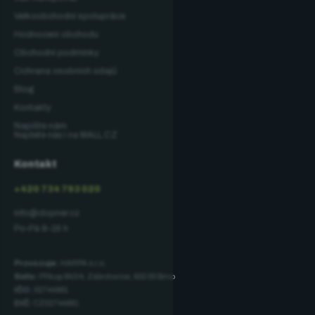
Velkoobchodní spolupráce
Hodnocení obchodu
Obchodní podmínky
Ochrana osobních údajů
Blog
Kontakty
Napište nám
Najdete nás i na MALL.CZ
Kontakt
+420 734 793 020
info@dopner.cz
Po–Pá 8–16 h
Provozuje:
HARPA s.r.o.
Sídlo:
Příkop 843/4, Zábrdovice, 602 00 Brno
IČO:
02744881
DIČ:
CZ02744881