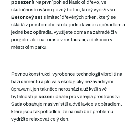
posezení
! Na první pohled klasické dřevo, ve
skutečnosti ovšem pevný beton, který vydrží vše.
Betonový set
s imitací dřevěných prken, který se
skládá z prostorného stolu, jedné lavice s opěradlem a
jedné bez opěradla, využijete doma na zahradě či v
pergole, ale i na terase v restauraci, a dokonce v
městském parku.
Pevnou konstrukci, vyrobenou technologií vibrolití na
bázi cementu a plniva s ekologicky nezávadnými
úpravami, jen tak něco nerozhází a už kvůli své
bytelnosti je
sezení
ideální pro veřejná prostranství.
Sada obsahuje masivní stůl a dvě lavice s opěradlem,
které jsou tak pohodlné, že na nich bez problému
vydržíte relaxovat celý den.