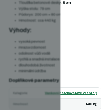
Tloušťka betonové desky: 8 cm
Výška stolu: 79 cm
Půdorys: 200 cm × 80 cm
Hmotnost: cca 440 kg
Výhody:
vysoká pevnost
mrazuvzdornost
odolnost vůči vodě
rychlá a snadná instalace
dlouhodobá životnost
minimální údržba
Doplňkové parametry
Kategorie
:
Venkovní betonové lavičky a stoly
Hmotnost
:
440 kg