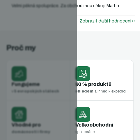
Velmi pěkná spolupráce. Za obchod moc děkuji. Martin
Zobrazit další hodnocení
Proč my
Fungujeme
90 % produktů
v
5 evropských státech
skladem
a ihned k expedici
Vhodné pro
Velkoobchodní
domácnosti i firmy
spolupráce