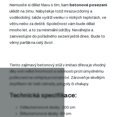
Nemusíte si dělat hlavu s tím, kam
betonové posezení
uklidit na zimu. Nábytek je totiž mrazuvzdorný a
voděodolný, takže vydrží venku i v nízkých teplotách, ve
větru nebo za deště. Společnost vám bude dělat
mnoho let, a to za minimální údržby. Neváhejte a
zainvestujte do pořádného sezení ještě dnes. Bude to
věrný parťák na celý život.
Tento zajímavý betonový stůl v imitaci dřeva je vhodný
díky své velké hmotnosti a odolnosti proti úmyslnému
poškození na veřejná prostranství. Zároveň je skvělým
doplňkem do Vaší zahrady, pergoly či chalupy.
Technická specifikace:
Délka betonové desky: 200 cm
Šířka betonové desky: 80 cm