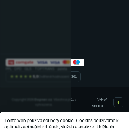
PPL · DPD · GLS · TOPTRANS · paleta
★★★★★
5,0
Ověřené hodnocení · 391
Vytvořil
Copyright 2026
Dopner.cz
. Všechna práva
vyhrazena.
Shoptet
Tento web používá soubory cookie.
Cookies používáme k
optimalizaci našich stránek, služeb a analýze. Udělením