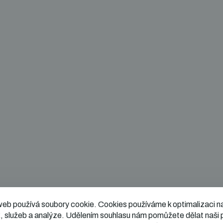
d
a
c
í
p
r
v
k
y
v
ý
p
i
s
u
web používá soubory cookie.
Cookies používáme k optimalizaci n
, služeb a analýze. Udělením souhlasu nám pomůžete dělat naši 