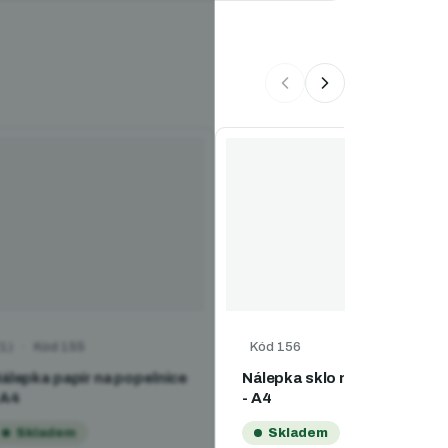
Kód
155
Kód
156
růměrné hodnocení produktu je 5,0 z 5 hvězdiček.
álepka papír na popelnice
Nálepka sklo na popelnice
 A4
- A4
Skladem
Skladem