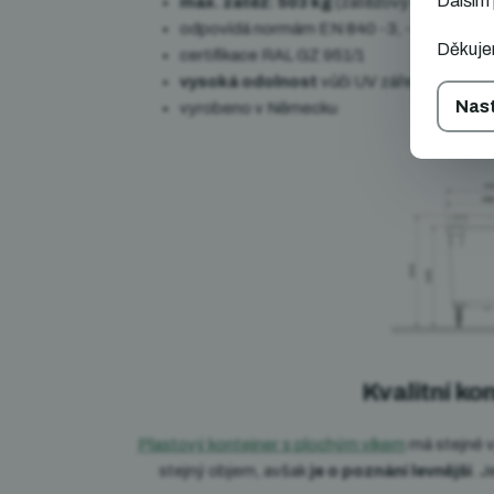
Dalším 
max. zátěž: 503 kg
(zátěžový kontejner)
odpovídá normám EN 840 -3, -5, -6, DIN
Děkuj
certifikace RAL GZ 951/1
vysoká odolnost
vůči UV záření, dešti, 
Nas
vyrobeno v Německu
Kvalitní ko
Plastový kontejner s plochým víkem
má stejné v
stejný objem, avšak
je o poznání levnější
. 