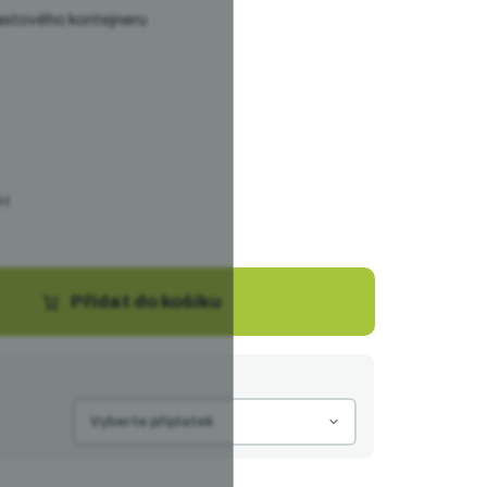
lastového kontejneru
PH
Přidat do košíku
Vyberte příplatek