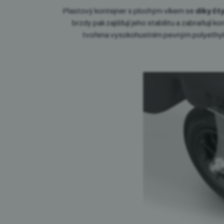
Plastový kontejner s plochým víkem se
díky čt
brzdy pak zajišťují jeho stabilitu a zabraňují
tvořena vysokohustním pevným polyethyl