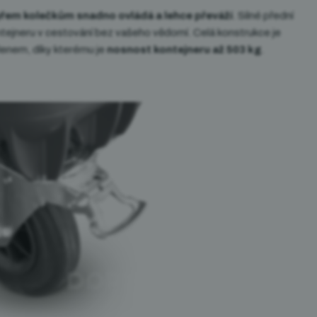
yřem kolečkům snadno ovládá a lehce převáží
. Silné přední
 kontejneru v cestování bez vašeho vědomí. Celá konstrukce je
enem, díky kterému je
nosnost kontejneru až 503 kg
.