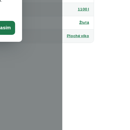
m.
likost
:
1100 l
rva
:
Žlutá
lasím
p víka
:
Ploché víko