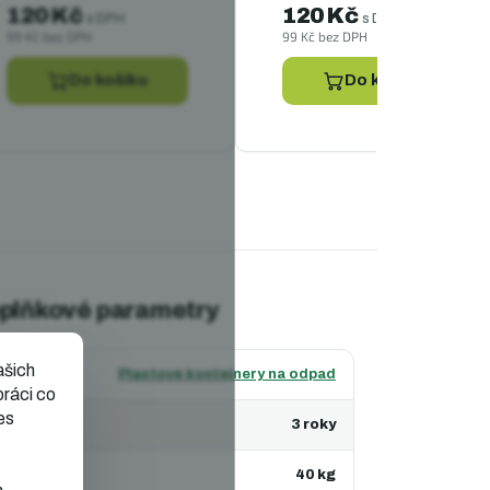
120 Kč
120 Kč
s DPH
s DPH
99 Kč bez DPH
99 Kč bez DPH
Do košíku
Do košíku
plňkové parametry
ašich
tegorie
:
Plastové kontejnery na odpad
práci co
es
ruka
:
3 roky
motnost
:
40 kg