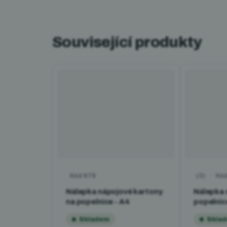
Související produkty
Kód
679
Kó
Průměrné 
Nálepka nápojové kartony
Nálepka
na popelnice - A4
popelnic
Skladem
Skla