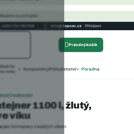
Děkujeme za pochopení
+420 734 793 020
info@dopner.cz
Přihlášení
Prázdný košík
NÁKUPNÍ
KOŠÍK
Nádrže
Kompostéry
Příslušenství
Poradna
na vodu
nosti hodnocení
ejner 1100 l, žlutý,
ve víku
a
jako kontejnery s kulatým víkem.