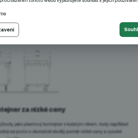
procházením tohoto webu vyjadřujete souhlas s jejich používání
, OHSAS
Ve
eme
mrazu
Ba
Souh
tavení
Ty
ntejner za nízké ceny
ýhody, jako plastový kontejner s kulatým víkem, tedy například
Jedná se proto o skutečně skvělý poměr nízké ceny a vysoké