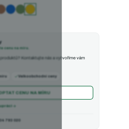
nědá
Modrá
Zelená
Žlutá (vybráno)
y
te cenu na míru.
 produktů? Kontaktujte nás a vytvoříme vám
míru
Velkoobchodní ceny
OPTAT CENU NA MÍRU
upráci
34 793 020