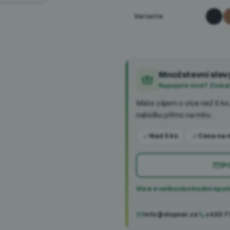
Černá
H
Varianta
Množstevní slev
Kupujete více? Získá
Máte zájem o více než 5 ks
nabídku přímo na míru.
Nad 5 ks
Cena na 
P
Více o velkoobchodní spol
info@dopner.cz
+420 7