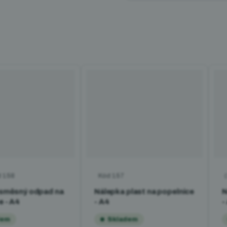
d
158
Kód
157
hodnocení produktu je 5,0 z 5 hvězdiček.
P
 směsný odpad na
Nálepka plast na popelnice
N
e - A4
- A4
-
dem
Skladem