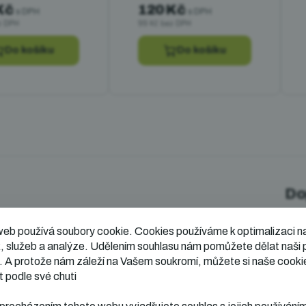
Kč
120 Kč
s DPH
s DPH
z DPH
99 Kč bez DPH
Do košíku
Do košíku
Do
r 1100 l plastový Dopner - žlutý
web používá soubory cookie.
Cookies používáme k optimalizaci n
Ka
, služeb a analýze. Udělením souhlasu nám pomůžete dělat naši 
. A protože nám záleží na Vašem soukromí, můžete si naše cooki
Zá
t podle své chuti
H